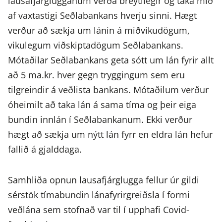
lausafjárglugganum verða breytilegir og taka mið
af vaxtastigi Seðlabankans hverju sinni. Hægt
verður að sækja um lánin á miðvikudögum,
vikulegum viðskiptadögum Seðlabankans.
Mótaðilar Seðlabankans geta sótt um lán fyrir allt
að 5 ma.kr. hver gegn tryggingum sem eru
tilgreindir á veðlista bankans. Mótaðilum verður
óheimilt að taka lán á sama tíma og þeir eiga
bundin innlán í Seðlabankanum. Ekki verður
hægt að sækja um nýtt lán fyrr en eldra lán hefur
fallið á gjalddaga.
Samhliða opnun lausafjárglugga fellur úr gildi
sérstök tímabundin lánafyrirgreiðsla í formi
veðlána sem stofnað var til í upphafi Covid-