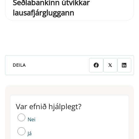
Seðlabankinn útvíkkar
lausafjárgluggann
DEILA
Var efnið hjálplegt?
Var efnið hjálplegt?
Nei
Já