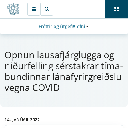
Fara beint í Meginmál
Fréttir og útgefið efni
Opn­un lausa­fjá­r­glugga og
niður­fell­ing sér­stakr­ar tíma­
bund­inn­ar lána­fyr­ir­greiðslu
vegna COVID
14. JANÚAR 2022