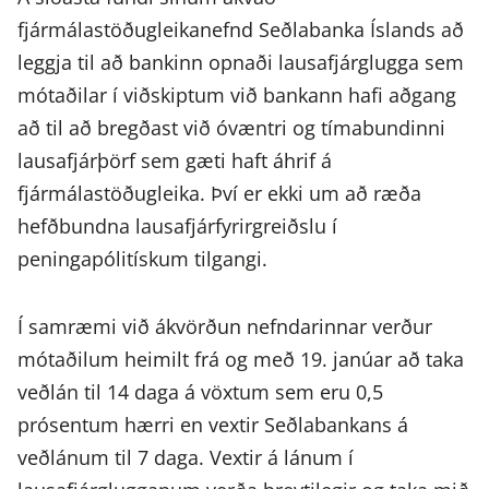
fjármálastöðugleikanefnd Seðlabanka Íslands að
leggja til að bankinn opnaði lausafjárglugga sem
mótaðilar í viðskiptum við bankann hafi aðgang
að til að bregðast við óvæntri og tímabundinni
lausafjárþörf sem gæti haft áhrif á
fjármálastöðugleika. Því er ekki um að ræða
hefðbundna lausafjárfyrirgreiðslu í
peningapólitískum tilgangi.
Í samræmi við ákvörðun nefndarinnar verður
mótaðilum heimilt frá og með 19. janúar að taka
veðlán til 14 daga á vöxtum sem eru 0,5
prósentum hærri en vextir Seðlabankans á
veðlánum til 7 daga. Vextir á lánum í