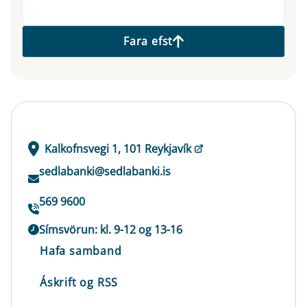
Fara efst
Kalkofnsvegi 1, 101 Reykjavík
sedlabanki@sedlabanki.is
569 9600
Símsvörun: kl. 9-12 og 13-16
Hafa samband
Áskrift og RSS