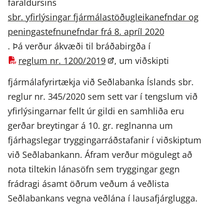
faraldursins
sbr. yfirlýsingar fjármálastöðugleikanefndar og
peningastefnunefndar frá 8. apríl 2020
. Þá verður ákvæði til bráðabirgða í
reglum nr. 1200/2019
, um viðskipti
fjármálafyrirtækja við Seðlabanka Íslands sbr.
reglur nr. 345/2020 sem sett var í tengslum við
yfirlýsingarnar fellt úr gildi en samhliða eru
gerðar breytingar á 10. gr. reglnanna um
fjárhagslegar tryggingarráðstafanir í viðskiptum
við Seðlabankann. Áfram verður mögulegt að
nota tiltekin lánasöfn sem tryggingar gegn
frádragi ásamt öðrum veðum á veðlista
Seðlabankans vegna veðlána í lausafjárglugga.