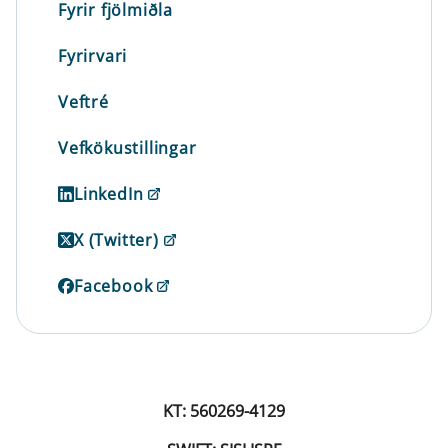
Fyrir fjölmiðla
Fyrirvari
Veftré
Vefkökustillingar
LinkedIn
X (Twitter)
Facebook
KT: 560269-4129