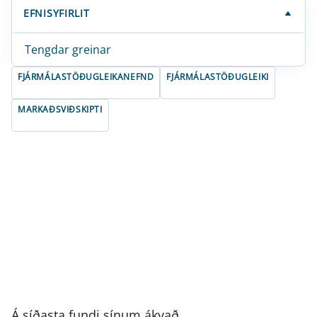
EFNISYFIRLIT
Tengdar greinar
FJÁRMÁLASTÖÐUGLEIKANEFND
FJÁRMÁLASTÖÐUGLEIKI
MARKAÐSVIÐSKIPTI
Á síðasta fundi sínum ákvað