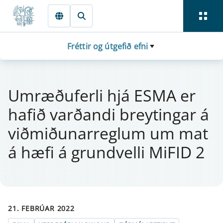
Fara beint í Meginmál
Fréttir og útgefið efni
Um­ræðuf­erli hjá ESMA er
hafið varðandi breyt­ing­ar á
viðmiðun­ar­regl­um um mat
á hæfi á grund­velli MiFID 2
21. FEBRÚAR 2022