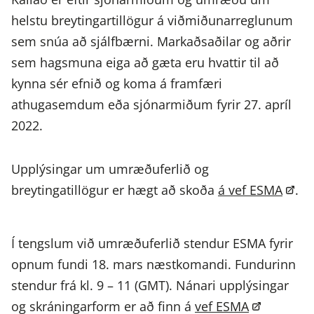
helstu breytingartillögur á viðmiðunarreglunum
sem snúa að sjálfbærni. Markaðsaðilar og aðrir
sem hagsmuna eiga að gæta eru hvattir til að
kynna sér efnið og koma á framfæri
athugasemdum eða sjónarmiðum fyrir 27. apríl
2022.
Upplýsingar um umræðuferlið og
breytingatillögur er hægt að skoða
á vef ESMA
.
Í tengslum við umræðuferlið stendur ESMA fyrir
opnum fundi 18. mars næstkomandi. Fundurinn
stendur frá kl. 9 – 11 (GMT). Nánari upplýsingar
og skráningarform er að finn á
vef ESMA