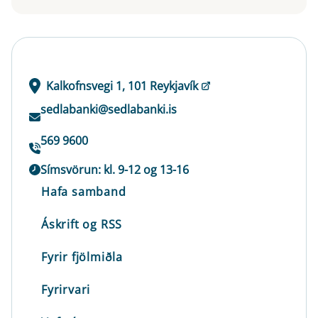
Kalkofnsvegi 1, 101 Reykjavík
sedlabanki@sedlabanki.is
569 9600
Símsvörun: kl. 9-12 og 13-16
Hafa samband
Áskrift og RSS
Fyrir fjölmiðla
Fyrirvari