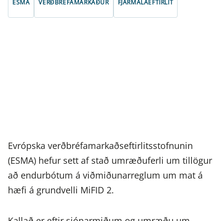
ESMA
VERÐBRÉFAMARKAÐUR
FJÁRMÁLAEFTIRLIT
Evrópska verðbréfamarkaðseftirlitsstofnunin
(ESMA) hefur sett af stað umræðuferli um tillögur
að endurbótum á viðmiðunarreglum um mat á
hæfi á grundvelli MiFID 2.
Kallað er eftir sjónarmiðum og umræðu um