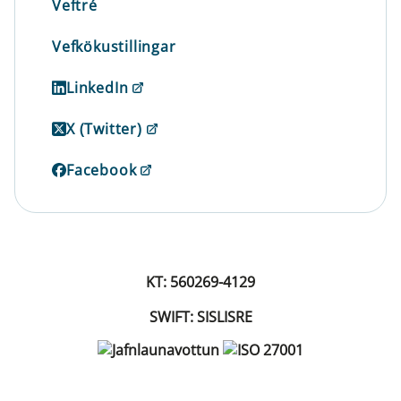
Veftré
Vefkökustillingar
LinkedIn
X (Twitter)
Facebook
KT: 560269-4129
SWIFT: SISLISRE