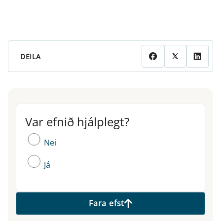
DEILA
Var efnið hjálplegt?
Var efnið hjálplegt?
Nei
Já
Fara efst