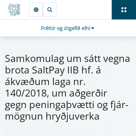
Fara beint í Meginmál
Fréttir og útgefið efni
Sa­m­komu­lag um sátt vegna
brota Salt­Pay IIB hf. á
ákvæðum laga nr.
140/2018, um aðgerðir
gegn pen­ingaþvætti og fjá­r­
mögn­un hryðju­verka