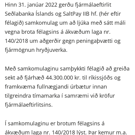
Hinn 31. janúar 2022 gerðu fjármálaeftirlit
Seðlabanka Íslands og SaltPay IIB hf. (hér eftir
félagið) samkomulag um að ljúka með sátt máli
vegna brota félagsins á ákvæðum laga nr.
140/2018 um aðgerðir gegn peningaþvætti og
fjármögnun hryðjuverka.
Með samkomulaginu samþykkti félagið að greiða
sekt að fjárhæð 44.300.000 kr. til ríkissjóðs og
framkvæma fullnægjandi úrbætur innan
tilgreindra tímamarka í samræmi við kröfur
fjármálaeftirlitsins.
Í samkomulaginu er brotum félagsins á
ákvæðum laga nr. 140/2018 lýst. Þar kemur m.a.