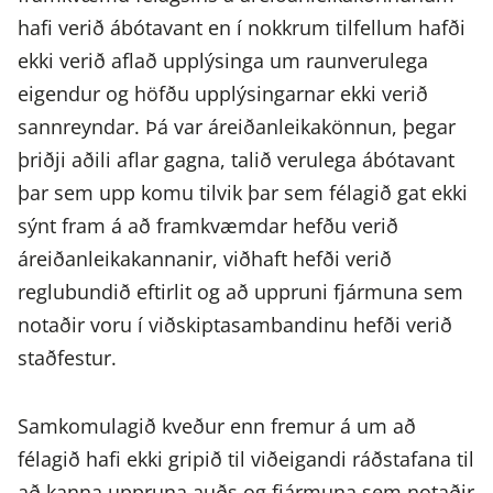
hafi verið ábótavant en í nokkrum tilfellum hafði
ekki verið aflað upplýsinga um raunverulega
eigendur og höfðu upplýsingarnar ekki verið
sannreyndar. Þá var áreiðanleikakönnun, þegar
þriðji aðili aflar gagna, talið verulega ábótavant
þar sem upp komu tilvik þar sem félagið gat ekki
sýnt fram á að framkvæmdar hefðu verið
áreiðanleikakannanir, viðhaft hefði verið
reglubundið eftirlit og að uppruni fjármuna sem
notaðir voru í viðskiptasambandinu hefði verið
staðfestur.
Samkomulagið kveður enn fremur á um að
félagið hafi ekki gripið til viðeigandi ráðstafana til
að kanna uppruna auðs og fjármuna sem notaðir