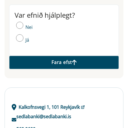
Var efnið hjálplegt?
Var efnið hjálplegt?
Nei
Já
Fara efst
Kalkofnsvegi 1, 101 Reykjavík
sedlabanki@sedlabanki.is