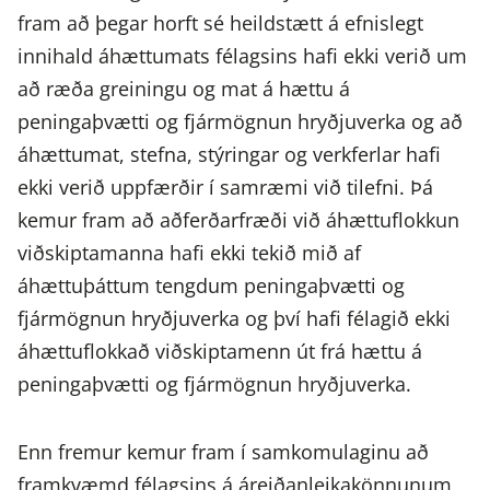
fram að þegar horft sé heildstætt á efnislegt
innihald áhættumats félagsins hafi ekki verið um
að ræða greiningu og mat á hættu á
peningaþvætti og fjármögnun hryðjuverka og að
áhættumat, stefna, stýringar og verkferlar hafi
ekki verið uppfærðir í samræmi við tilefni. Þá
kemur fram að aðferðarfræði við áhættuflokkun
viðskiptamanna hafi ekki tekið mið af
áhættuþáttum tengdum peningaþvætti og
fjármögnun hryðjuverka og því hafi félagið ekki
áhættuflokkað viðskiptamenn út frá hættu á
peningaþvætti og fjármögnun hryðjuverka.
Enn fremur kemur fram í samkomulaginu að
framkvæmd félagsins á áreiðanleikakönnunum