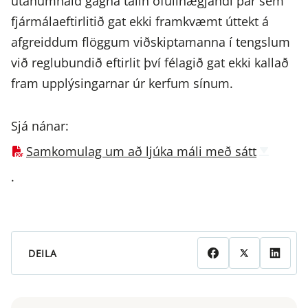
utanumhald gagna talin ófullnægjandi þar sem
fjármálaeftirlitið gat ekki framkvæmt úttekt á
afgreiddum flöggum viðskiptamanna í tengslum
við reglubundið eftirlit því félagið gat ekki kallað
fram upplýsingarnar úr kerfum sínum.
Sjá nánar:
Samkomulag um að ljúka máli með sátt
.
DEILA