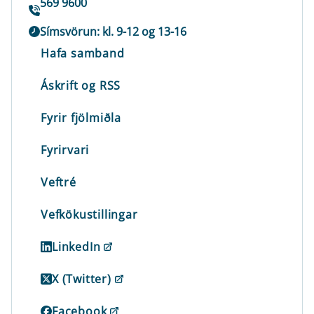
569 9600
Símsvörun: kl. 9-12 og 13-16
Hafa samband
Áskrift og RSS
Fyrir fjölmiðla
Fyrirvari
Veftré
Vefkökustillingar
LinkedIn
X (Twitter)
Facebook