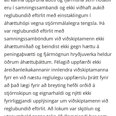
eru í samningssambandi og ekki viðhaft aukið
reglubundið eftirlit með einstaklingum í
áhættuhópi vegna stjórnmálalegra tengsla. Þá
var reglubundið eftirlit með
samningssamböndum við viðskiptamenn ekki
áhættumiðað og beindist ekki gegn hættu á
peningaþvætti og fjármögnun hryðjuverka heldur
öðrum áhættuþáttum. Félagið uppfærði ekki
áreiðanleikakannanir innlendra viðskiptamanna
fyrr en við næstu reglulegu uppfærslu þrátt fyrir
að það lægi fyrir að breyting hefði orðið á
stjórnskipun og eignarhaldi og nýtti ekki
fyrirliggjandi upplýsingar um viðskiptamenn við
reglubundið eftirlit. Að lokum var skjölun og