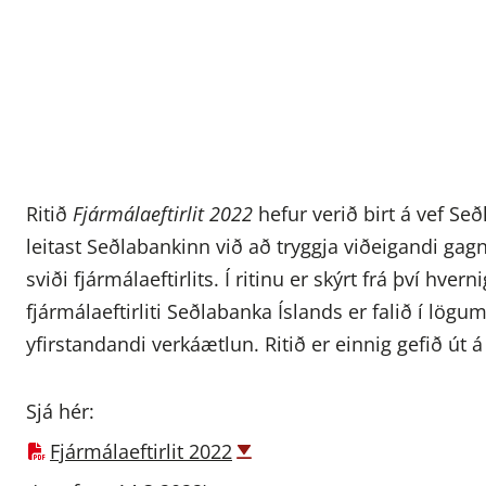
Ritið
Fjármálaeftirlit 2022
hefur verið birt á vef Se
leitast Seðlabankinn við að tryggja viðeigandi ga
sviði fjármálaeftirlits. Í ritinu er skýrt frá því h
fjármálaeftirliti Seðlabanka Íslands er falið í lög
yfirstandandi verkáætlun. Ritið er einnig gefið út 
Sjá hér:
Fjármálaeftirlit 2022