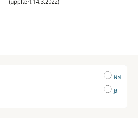
(uppfært 14.3.2022)
Nei
Já