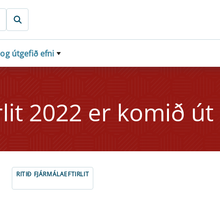
 og útgefið efni
i­r­lit 2022 er komið út
RITIÐ FJÁRMÁLAEFTIRLIT