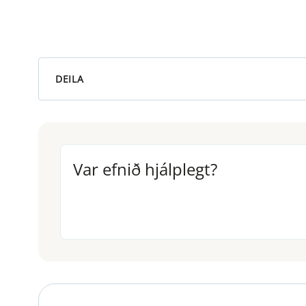
DEILA
Var efnið hjálplegt?
Var efnið hjálplegt?