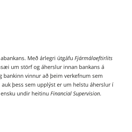
ðlabankans. Með árlegri útgáfu
Fjármálaeftirlits
gnsæi um störf og áherslur innan bankans á
vernig bankinn vinnur að þeim verkefnum sem
um auk þess sem upplýst er um helstu áherslur í
á ensku undir heitinu
Financial Supervision
.