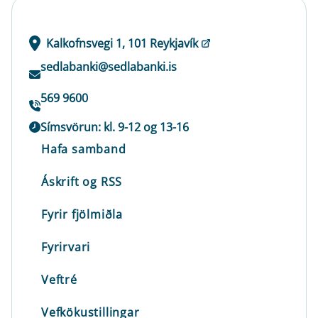
Kalkofnsvegi 1, 101 Reykjavík
sedlabanki@sedlabanki.is
569 9600
Símsvörun: kl. 9-12 og 13-16
Hafa samband
Áskrift og RSS
Fyrir fjölmiðla
Fyrirvari
Veftré
Vefkökustillingar