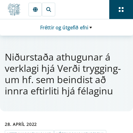
Fara beint í Meginmál
Fréttir og útgefið efni
Niðurstaða at­hug­u­n­ar á
verklagi hjá Verði trygg­ing­
um hf. sem beind­ist að
innra eft­i­r­liti hjá félag­inu
28. APRÍL 2022