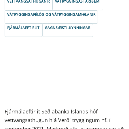
VETTVANGSATHUGANIR
VÁTRYGGINGASTARFSEMI
VÁTRYGGINGAFÉLÖG OG VÁTRYGGINGAMIÐLANIR
FJÁRMÁLAEFTIRLIT
GAGNSÆISTILKYNNINGAR
Fjármálaeftirlit Seðlabanka Íslands hóf
vettvangsathugun hjá Verði tryggingum hf. í
september 2021. Markmið athugunarinnar var að