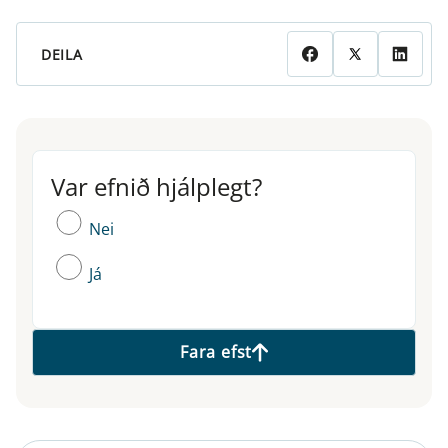
DEILA
Var efnið hjálplegt?
Var efnið hjálplegt?
Nei
Já
Fara efst