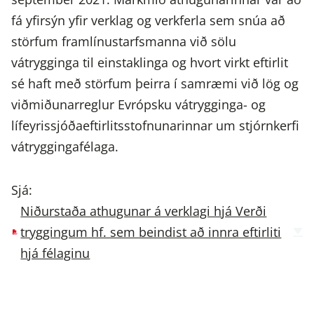
fá yfirsýn yfir verklag og verkferla sem snúa að
störfum framlínustarfsmanna við sölu
vátrygginga til einstaklinga og hvort virkt eftirlit
sé haft með störfum þeirra í samræmi við lög og
viðmiðunarreglur Evrópsku vátrygginga- og
lífeyrissjóðaeftirlitsstofnunarinnar um stjórnkerfi
vátryggingafélaga.
Sjá:
Niðurstaða athugunar á verklagi hjá Verði
tryggingum hf. sem beindist að innra eftirliti
hjá félaginu