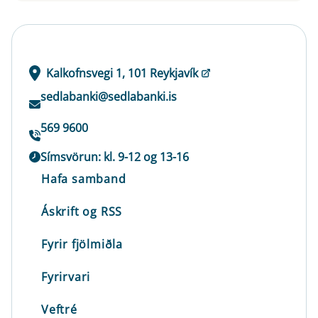
Kalkofnsvegi 1, 101 Reykjavík
sedlabanki@sedlabanki.is
569 9600
Símsvörun: kl. 9-12 og 13-16
Hafa samband
Áskrift og RSS
Fyrir fjölmiðla
Fyrirvari
Veftré