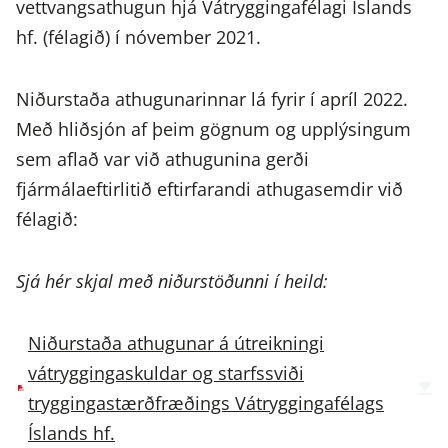
vettvangsathugun hjá Vátryggingafélagi Íslands
hf. (félagið) í nóvember 2021.
Niðurstaða athugunarinnar lá fyrir í apríl 2022.
Með hliðsjón af þeim gögnum og upplýsingum
sem aflað var við athugunina gerði
fjármálaeftirlitið eftirfarandi athugasemdir við
félagið:
Sjá hér skjal með niðurstöðunni í heild:
Niðurstaða athugunar á útreikningi
vátryggingaskuldar og starfssviði
tryggingastærðfræðings Vátryggingafélags
Íslands hf.