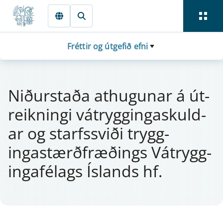
Fara beint í Meginmál
Fréttir og útgefið efni
Niðurstaða at­hug­u­n­ar á út­
reikn­ingi vá­trygg­ingaskul­d­
ar og starfs­sviði trygg­
ingastærðfræðings Vá­trygg­
inga­félags Íslands hf.