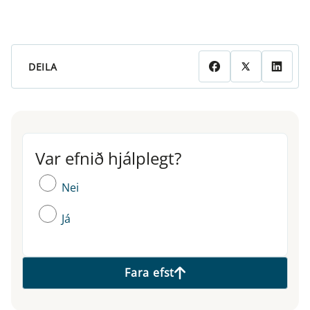
DEILA
Var efnið hjálplegt?
Var efnið hjálplegt?
Nei
Já
Fara efst