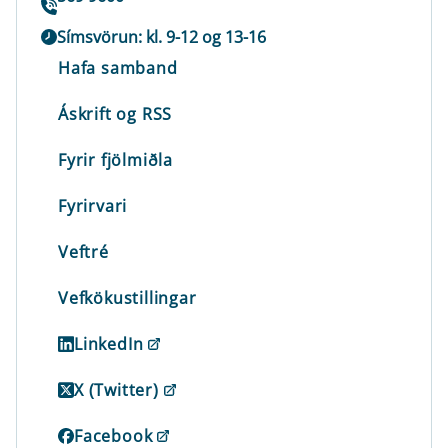
Símsvörun: kl. 9-12 og 13-16
Hafa samband
Áskrift og RSS
Fyrir fjölmiðla
Fyrirvari
Veftré
Vefkökustillingar
LinkedIn
X (Twitter)
Facebook