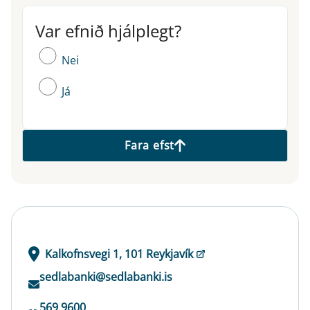
Var efnið hjálplegt?
Var efnið hjálplegt?
Nei
Já
Fara efst
Kalkofnsvegi 1, 101 Reykjavík
sedlabanki@sedlabanki.is
569 9600