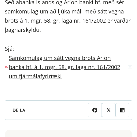
Seðlabanka Íslands og Arion banki hf. með sér
samkomulag um að ljúka máli með sátt vegna
brots á 1. mgr. 58. gr. laga nr. 161/2002 er varðar
þagnarskyldu.
Sjá:
Samkomulag um sátt vegna brots Arion
banka hf. á 1. mgr. 58. gr. laga nr. 161/2002
um fjármálafyrirtæki
DEILA