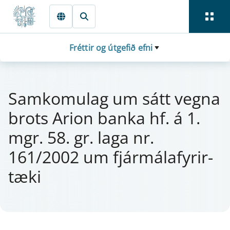
Fara beint í Meginmál
Fréttir og útgefið efni
Sa­m­komu­lag um sátt vegna
brots Ari­on banka hf. á 1.
mgr. 58. gr. laga nr.
161/2002 um fjá­r­mála­fyr­ir­
tæki