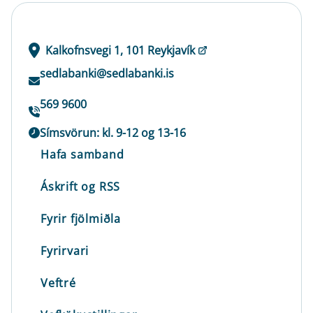
Kalkofnsvegi 1, 101 Reykjavík
sedlabanki@sedlabanki.is
569 9600
Símsvörun: kl. 9-12 og 13-16
Hafa samband
Áskrift og RSS
Fyrir fjölmiðla
Fyrirvari
Veftré