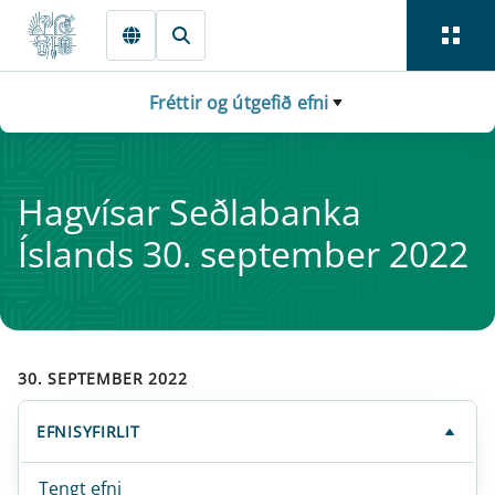
Fara beint í Meginmál
Fréttir og útgefið efni
Hag­vís­ar Seðlabanka
Íslands 30. sept­em­ber 2022
30. SEPTEMBER 2022
EFNISYFIRLIT
Tengt efni