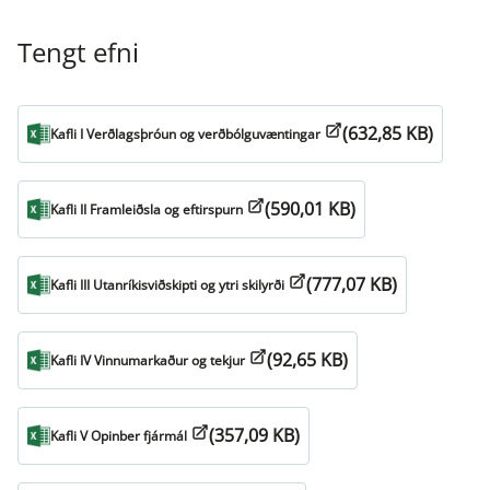
Tengt efni
(632,85 KB)
Kafli I Verðlagsþróun og verðbólguvæntingar
(590,01 KB)
Kafli II Framleiðsla og eftirspurn
(777,07 KB)
Kafli III Utanríkisviðskipti og ytri skilyrði
(92,65 KB)
Kafli IV Vinnumarkaður og tekjur
(357,09 KB)
Kafli V Opinber fjármál