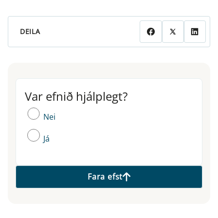
DEILA
Var efnið hjálplegt?
Var efnið hjálplegt?
Nei
Já
Fara efst