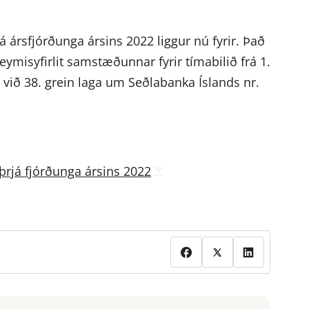
á ársfjórðunga ársins 2022 liggur nú fyrir. Það
eymisyfirlit samstæðunnar fyrir tímabilið frá 1.
 við 38. grein laga um Seðlabanka Íslands nr.
 þrjá fjórðunga ársins 2022