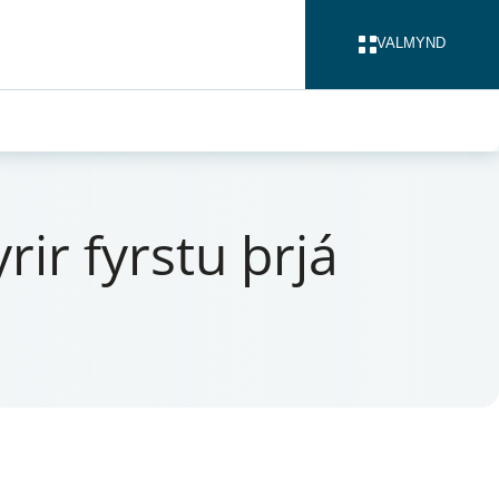
VALMYND
LOKA
­ir fyrstu þrjá