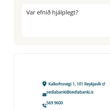
Var efnið hjálplegt?
Var efnið hjálplegt?
Kalkofnsvegi 1, 101 Reykjavík
sedlabanki@sedlabanki.is
569 9600