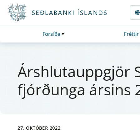
Fara beint í Meginmál
Forsíða
Fréttir
Árs­hluta­upp­gjör 
fjórðunga árs­ins
27. OKTÓBER 2022