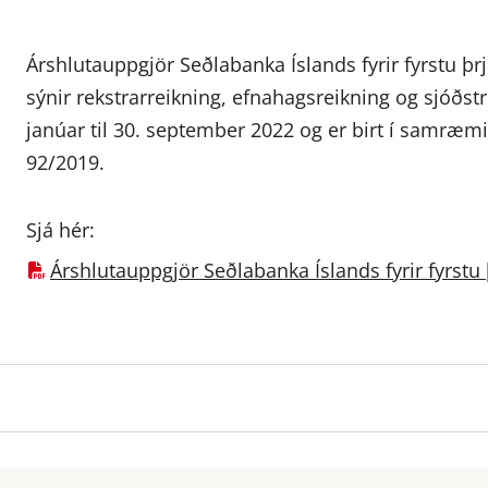
Árshlutauppgjör Seðlabanka Íslands fyrir fyrstu þrj
sýnir rekstrarreikning, efnahagsreikning og sjóðstr
janúar til 30. september 2022 og er birt í samræmi
92/2019.
Sjá hér:
Árshlutauppgjör Seðlabanka Íslands fyrir fyrstu