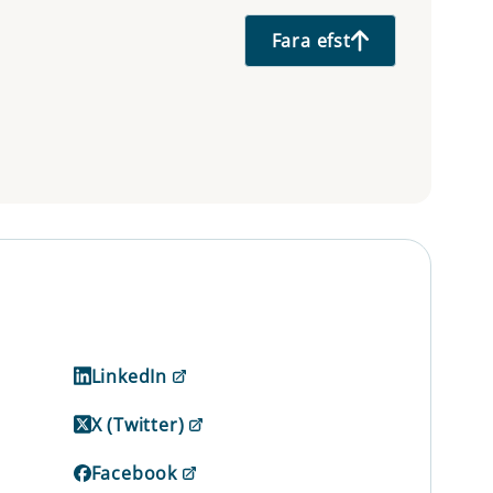
Fara efst
LinkedIn
X (Twitter)
Facebook