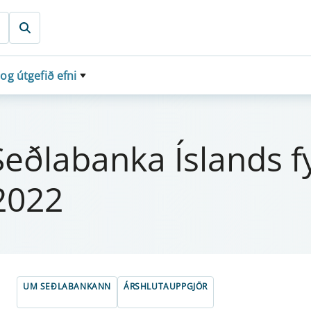
 og útgefið efni
Seðlabanka Íslands fyr
 2022
UM SEÐLABANKANN
ÁRSHLUTAUPPGJÖR