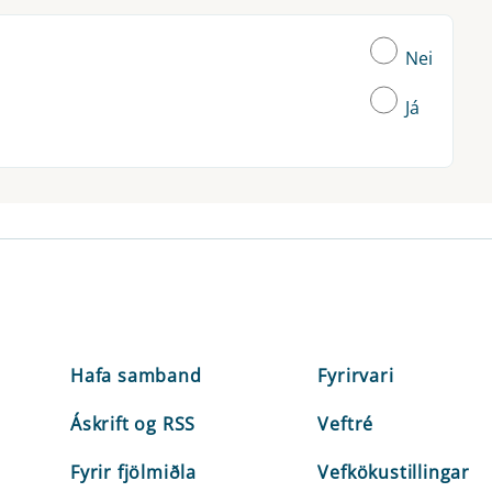
Nei
Já
Hafa samband
Fyrirvari
Áskrift og RSS
Veftré
Fyrir fjölmiðla
Vefkökustillingar