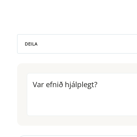
DEILA
Var efnið hjálplegt?
Var efnið hjálplegt?