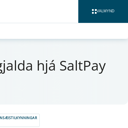
VALMYND
LOKA
gjalda hjá Salt­Pay
NSÆISTILKYNNINGAR