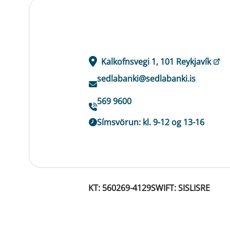
Kalkofnsvegi 1, 101 Reykjavík
sedlabanki@sedlabanki.is
569 9600
Símsvörun: kl. 9-12 og 13-16
KT: 560269-4129
SWIFT: SISLISRE