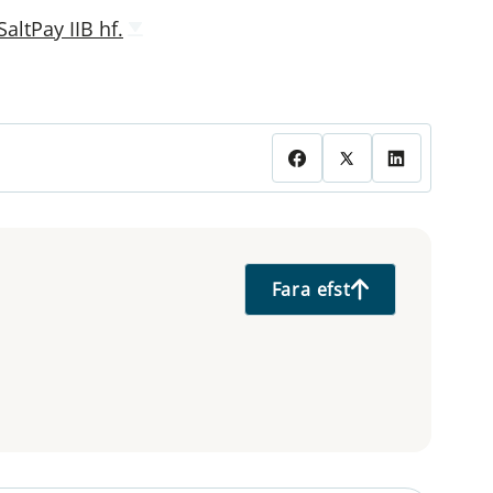
altPay IIB hf.
Fara efst