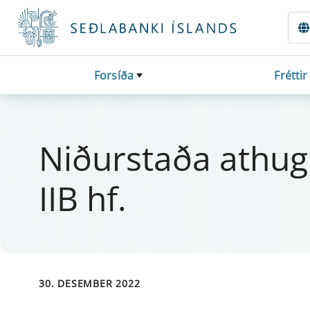
Fara beint í Meginmál
Forsíða
Fréttir
Niðurstaða at­hug­u
IIB hf.
30. DESEMBER 2022