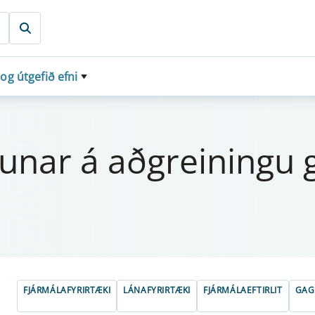
 og útgefið efni
­n­ar á aðgrein­ingu 
FJÁRMÁLAFYRIRTÆKI
LÁNAFYRIRTÆKI
FJÁRMÁLAEFTIRLIT
GAG