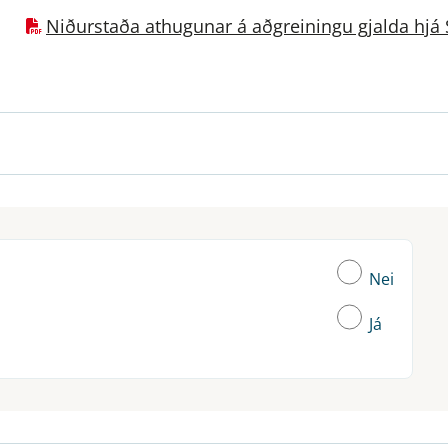
Niðurstaða athugunar á aðgreiningu gjalda hjá S
Nei
Já