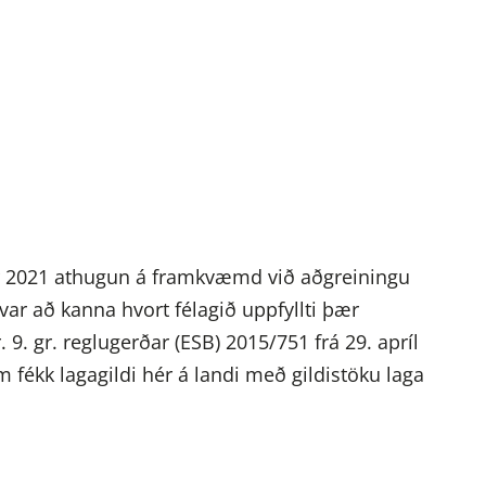
er 2021 athugun á framkvæmd við aðgreiningu
var að kanna hvort félagið uppfyllti þær
 9. gr. reglugerðar (ESB) 2015/751 frá 29. apríl
m fékk lagagildi hér á landi með gildistöku laga