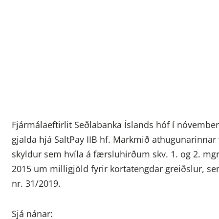
Fjármálaeftirlit Seðlabanka Íslands hóf í nóvemb
gjalda hjá SaltPay IIB hf. Markmið athugunarinnar 
skyldur sem hvíla á færsluhirðum skv. 1. og 2. mgr.
2015 um milligjöld fyrir kortatengdar greiðslur, se
nr. 31/2019.
Sjá nánar: