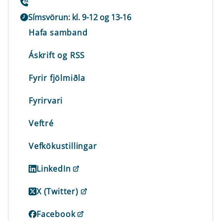
Símsvörun: kl. 9-12 og 13-16
Hafa samband
Áskrift og RSS
Fyrir fjölmiðla
Fyrirvari
Veftré
Vefkökustillingar
LinkedIn
X (Twitter)
Facebook