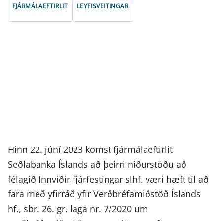
FJÁRMÁLAEFTIRLIT
LEYFISVEITINGAR
Hinn 22. júní 2023 komst fjármálaeftirlit
Seðlabanka Íslands að þeirri niðurstöðu að
félagið Innviðir fjárfestingar slhf. væri hæft til að
fara með yfirráð yfir Verðbréfamiðstöð Íslands
hf., sbr. 26. gr. laga nr. 7/2020 um