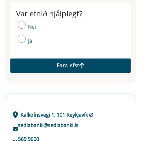
Var efnið hjálplegt?
Var efnið hjálplegt?
Nei
Já
Fara efst
Kalkofnsvegi 1, 101 Reykjavík
sedlabanki@sedlabanki.is
569 9600