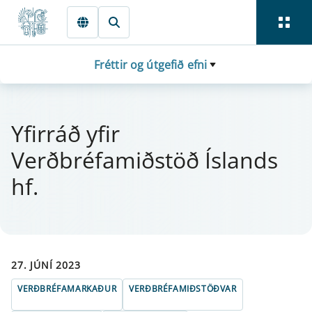
Fara beint í Meginmál
Fréttir og útgefið efni
Yfir­ráð yf­ir
Verðbréfamiðstöð Íslands
hf.
27. JÚNÍ 2023
VERÐBRÉFAMARKAÐUR
VERÐBRÉFAMIÐSTÖÐVAR