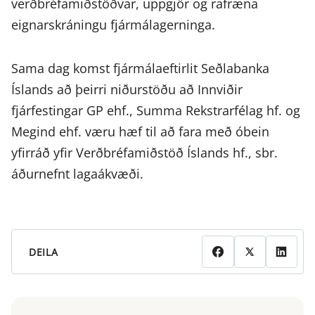
verðbréfamiðstöðvar, uppgjör og rafræna
eignarskráningu fjármálagerninga.
Sama dag komst fjármálaeftirlit Seðlabanka
Íslands að þeirri niðurstöðu að Innviðir
fjárfestingar GP ehf., Summa Rekstrarfélag hf. og
Megind ehf. væru hæf til að fara með óbein
yfirráð yfir Verðbréfamiðstöð Íslands hf., sbr.
áðurnefnt lagaákvæði.
DEILA