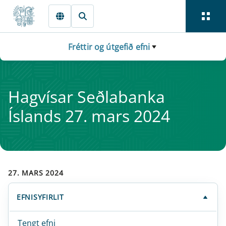
Fara beint í Meginmál
Fréttir og útgefið efni
Hag­vís­ar Seðlabanka
Íslands 27. mars 2024
27. MARS 2024
EFNISYFIRLIT
Tengt efni