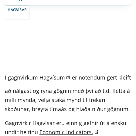
HAGVÍSAR
Í
gagnvirkum Hagvísum
er notendum gert kleift
að nálgast og rýna gögnin með því að t.d. fletta á
milli mynda, velja staka mynd til frekari
skoðunar, breyta tímaás og hlaða niður gögnum.
Gagnvirkir Hagvísar eru einnig gefnir út á ensku
undir heitinu
Economic Indicators.