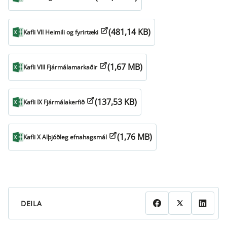
(481,14 KB)
Kafli VII Heimili og fyrirtæki
(1,67 MB)
Kafli VIII Fjármálamarkaðir
(137,53 KB)
Kafli IX Fjármálakerfið
(1,76 MB)
Kafli X Alþjóðleg efnahagsmál
DEILA