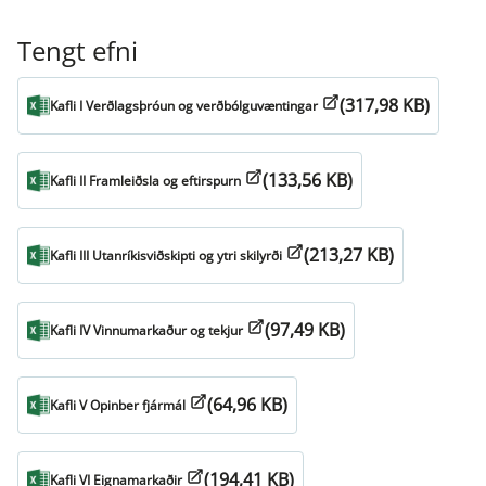
Tengt efni
(317,98 KB)
Kafli I Verðlagsþróun og verðbólguvæntingar
(133,56 KB)
Kafli II Framleiðsla og eftirspurn
(213,27 KB)
Kafli III Utanríkisviðskipti og ytri skilyrði
(97,49 KB)
Kafli IV Vinnumarkaður og tekjur
(64,96 KB)
Kafli V Opinber fjármál
(194,41 KB)
Kafli VI Eignamarkaðir