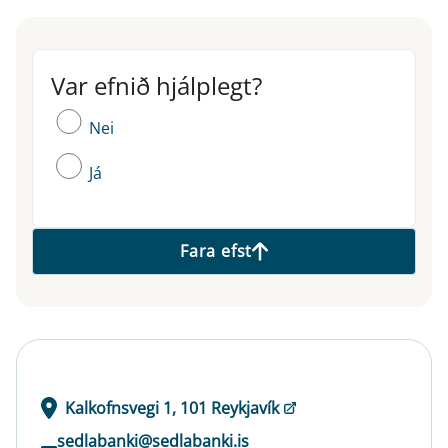
Var efnið hjálplegt?
Var efnið hjálplegt?
Nei
Já
Fara efst
Kalkofnsvegi 1, 101 Reykjavík
sedlabanki@sedlabanki.is