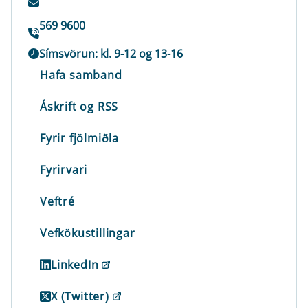
569 9600
Símsvörun: kl. 9-12 og 13-16
Hafa samband
Áskrift og RSS
Fyrir fjölmiðla
Fyrirvari
Veftré
Vefkökustillingar
LinkedIn
X (Twitter)