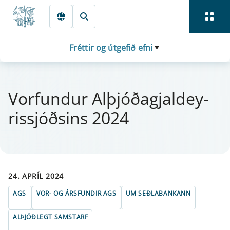
Fara beint í Meginmál
Fréttir og útgefið efni
Vor­fund­ur Alþjóðagjal­dey­
ris­sjóðsins 2024
24. APRÍL 2024
AGS
VOR- OG ÁRSFUNDIR AGS
UM SEÐLABANKANN
ALÞJÓÐLEGT SAMSTARF