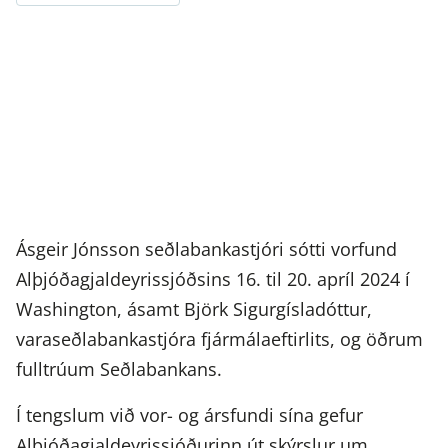
Ásgeir Jónsson seðlabankastjóri sótti vorfund
Alþjóðagjaldeyrissjóðsins 16. til 20. apríl 2024 í
Washington, ásamt Björk Sigurgísladóttur,
varaseðlabankastjóra fjármálaeftirlits, og öðrum
fulltrúum Seðlabankans.
Í tengslum við vor- og ársfundi sína gefur
Alþjóðagjaldeyrissjóðurinn út skýrslur um