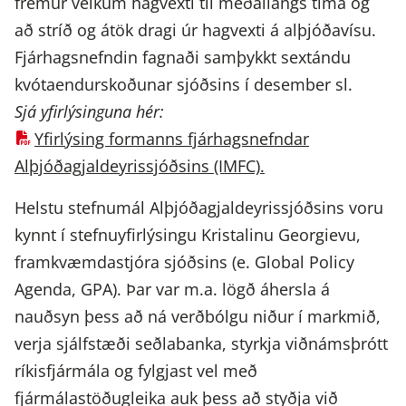
fremur veikum hagvexti til meðallangs tíma og
að stríð og átök dragi úr hagvexti á alþjóðavísu.
Fjárhagsnefndin fagnaði samþykkt sextándu
kvótaendurskoðunar sjóðsins í desember sl.
Sjá yfirlýsinguna hér:
Yfirlýsing formanns fjárhagsnefndar
Alþjóðagjaldeyrissjóðsins (IMFC).
Helstu stefnumál Alþjóðagjaldeyrissjóðsins voru
kynnt í stefnuyfirlýsingu Kristalinu Georgievu,
framkvæmdastjóra sjóðsins (e. Global Policy
Agenda, GPA). Þar var m.a. lögð áhersla á
nauðsyn þess að ná verðbólgu niður í markmið,
verja sjálfstæði seðlabanka, styrkja viðnámsþrótt
ríkisfjármála og fylgjast vel með
fjármálastöðugleika auk þess að styðja við