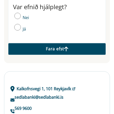
Var efnið hjálplegt?
Var efnið hjálplegt?
Nei
Já
Fara efst
Kalkofnsvegi 1, 101 Reykjavík
sedlabanki@sedlabanki.is
569 9600