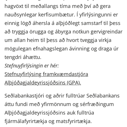
hagvöxt til meðallangs tíma með því að gera
nauðsynlegar kerfisumbætur. Í yfirlýsingunni er
einnig lögð áhersla á alþjóðlegt samstarf til þess
að tryggja örugga og ábyrga notkun gervigreindar
um allan heim til þess að hvort tveggja virkja
mögulegan efnahagslegan ávinning og draga úr
tengdri áhættu.
Stefnuyfirlýsingin er hér:
Stefnuyfirlýsing framkvæmdastjóra
Alþjóðagjaldeyrissjóðsins (GPA).
Seðlabankastjóri og aðrir fulltrúar Seðlabankans
áttu fundi með yfirmönnum og sérfræðingum
Alþjóðagjaldeyrissjóðsins auk fulltrúa
fjármálafyrirtækja og matsfyrirtækja.