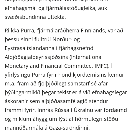
efnahagsmál og fjármálastöðugleika, auk
svæðisbundinna úttekta.
Riikka Purra, fjármálaráðherra Finnlands, var að
þessu sinni fulltrúi Norður- og
Eystrasaltslandanna í fjárhagsnefnd
Alþjóðagjaldeyrissjóðsins (International
Monetary and Financial Committee, IMFC). Í
yfirlýsingu Purra fyrir hönd kjördæmisins kemur
m.a. fram að fjölþjóðlegt samstarf sé afar
þýðingarmikið þegar tekist er á við efnahagslegar
áskoranir sem alþjóðasamfélagið stendur
frammi fyrir. Innrás Rússa í Úkraínu var fordæmd
og miklum áhyggjum lýst af hörmulegri stöðu
mannúðarmála á Gaza-ströndinni.