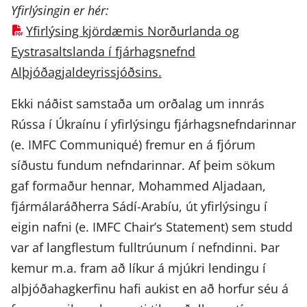
Yfirlýsingin er hér:
Yfirlýsing kjördæmis Norðurlanda og
Eystrasaltslanda í fjárhagsnefnd
Alþjóðagjaldeyrissjóðsins.
Ekki náðist samstaða um orðalag um innrás
Rússa í Úkraínu í yfirlýsingu fjárhagsnefndarinnar
(e. IMFC Communiqué) fremur en á fjórum
síðustu fundum nefndarinnar. Af þeim sökum
gaf formaður hennar, Mohammed Aljadaan,
fjármálaráðherra Sádí-Arabíu, út yfirlýsingu í
eigin nafni (e. IMFC Chair’s Statement) sem studd
var af langflestum fulltrúunum í nefndinni. Þar
kemur m.a. fram að líkur á mjúkri lendingu í
alþjóðahagkerfinu hafi aukist en að horfur séu á