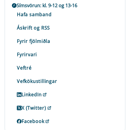
Símsvörun: kl. 9-12 og 13-16
Hafa samband
Áskrift og RSS
Fyrir fjölmiðla
Fyrirvari
Veftré
Vefkökustillingar
LinkedIn
X (Twitter)
Facebook