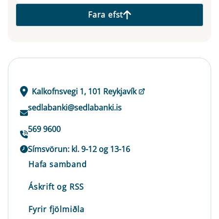
Fara efst
Kalkofnsvegi 1, 101 Reykjavík
sedlabanki@sedlabanki.is
569 9600
Símsvörun: kl. 9-12 og 13-16
Hafa samband
Áskrift og RSS
Fyrir fjölmiðla