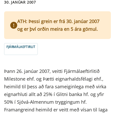
30. JANÚAR 2007
ATH: Þessi grein er frá 30. janúar 2007
og er því orðin meira en 5 ára gömul.
FJÁRMÁLAEFTIRLIT
Þann 26. janúar 2007, veitti Fjármálaeftirlitið
Milestone ehf. og Þætti eignarhaldsfélagi ehf.,
heimild til þess að fara sameiginlega með virka
eignarhluti allt að 25% í Glitni banka hf. og yfir
50% í Sjóvá-Almennum tryggingum hf.
Framangreind heimild er veitt með vísan til laga