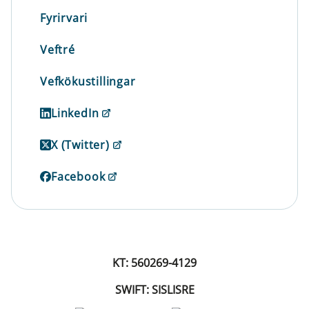
Fyrirvari
Veftré
Vefkökustillingar
LinkedIn
X (Twitter)
Facebook
KT: 560269-4129
SWIFT: SISLISRE