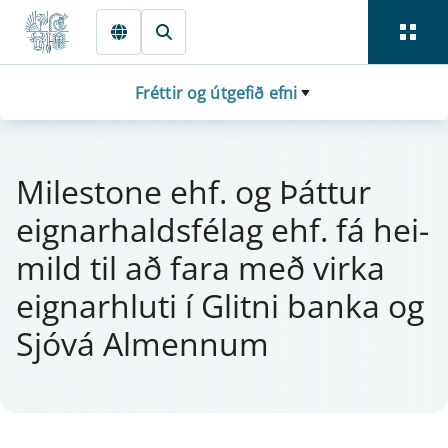
Fara beint í Meginmál
Fréttir og útgefið efni
Mi­lesto­ne ehf. og Þátt­ur
eign­ar­halds­félag ehf. fá hei­
mild til að fara með virka
eign­ar­hluti í Glitni banka og
Sjóvá Al­menn­um