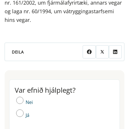
nr. 161/2002, um fjármálafyrirtæki, annars vegar
og laga nr. 60/1994, um vátryggingastarfsemi
hins vegar.
DEILA
Var efnið hjálplegt?
Var efnið hjálplegt?
Nei
Já