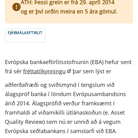
ATH: Þessi grein er frá 29. apríl 2014
og er því orðin meira en 5 ára gömul.
FJÁRMÁLAEFTIRLIT
Evrópska bankaeftirlitsstofnunin (EBA) hefur sent
frá sér
fréttatilkynningu
þar sem lýst er
aðferðafræði og sviðsmynd í tengslum við
álagspróf banka í löndum Evrópusambandsins
árið 2014. Álagsprófið verður framkvæmt í
framhaldi af viðamikilli útlánaskoðun (e. Asset
Quality Review) sem nú er unnið að á vegum
Evrópska seðlabankans í samstarfi við EBA.