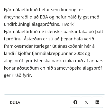
Fjármálaeftirlitið hefur sem kunnugt er
áheyrnaraðild að EBA og hefur náið fylgst með
undirbúningi álagsprófsins. Hvorki
Fjármálaeftirlitið né íslenskir bankar taka þó þátt
í prófinu. Ástæðan er sú að þegar hafa verið
framkvæmdar ítarlegar útlánaskoðanir hér á
landi í kjölfar fjármálakreppunnar 2008 og
álagspróf fyrir íslenska banka taka mið af annars
konar aðstæðum en hið samevrópska álagspróf
gerir ráð fyrir.
DEILA