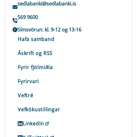
sedlabanki@sedlabanki.is
569 9600
Símsvörun: kl. 9-12 og 13-16
Hafa samband
Áskrift og RSS
Fyrir fjölmiðla
Fyrirvari
Veftré
Vefkökustillingar
LinkedIn