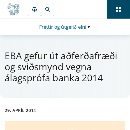
Fara beint í Meginmál
Fréttir og útgefið efni
EBA gef­ur út aðferðafræði
og sviðsmynd vegna
álagsprófa banka 2014
29. APRÍL 2014