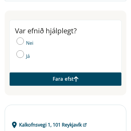
Var efnið hjálplegt?
Var efnið hjálplegt?
Nei
Já
Fara efst
Kalkofnsvegi 1, 101 Reykjavík