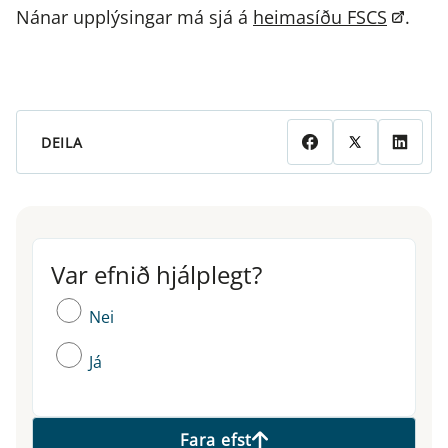
Nánar upplýsingar má sjá á
heimasíðu FSCS
.
DEILA
Var efnið hjálplegt?
Var efnið hjálplegt?
Nei
Já
Fara efst