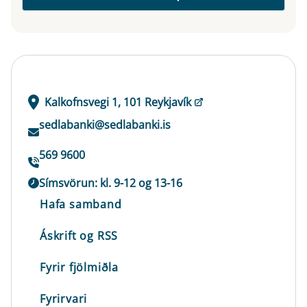
Kalkofnsvegi 1, 101 Reykjavík
sedlabanki@sedlabanki.is
569 9600
Símsvörun: kl. 9-12 og 13-16
Hafa samband
Áskrift og RSS
Fyrir fjölmiðla
Fyrirvari