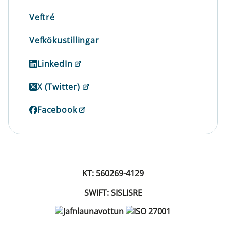
Veftré
Vefkökustillingar
LinkedIn
X (Twitter)
Facebook
KT: 560269-4129
SWIFT: SISLISRE