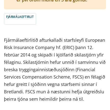
FJÁRMÁLAEFTIRLIT
Fjármálaeftirlitið afturkallaði starfsleyfi European
Risk Insurance Company hf. (ERIC) þann 12.
febrúar 2014 og skipaði í kjölfarið skilastjórn yfir
félaginu. Skilastjórnin hefur unnið í samvinnu við
breska tryggingainnistæðusjóðinn (Financial
Services Compensation Scheme, FSCS) en félagið
hefur greitt í sjóðinn vegna starfsemi sinnar í
Bretlandi. FSCS mun á næstunni hefja útgreiðslu
þeirra tjóna sem heimildir þeirra ná til.