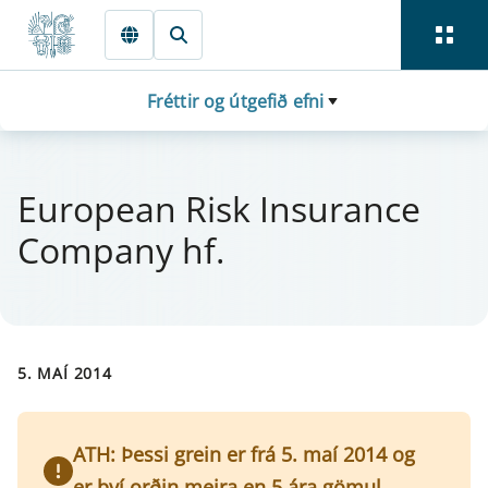
Fara beint í Meginmál
Fréttir og útgefið efni
Europe­an Risk Ins­ur­ance
Company hf.
5. MAÍ 2014
ATH: Þessi grein er frá 5. maí 2014 og
er því orðin meira en 5 ára gömul.