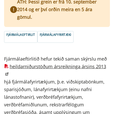
ATH: Þessi grein er frá 10. september
2014 og er því orðin meira en 5 ára
gömul.
FJÁRMÁLAEFTIRLIT
FJÁRMÁLAFYRIRTÆKI
Fjármálaeftirlitið hefur tekið saman skýrslu með
heildarniðurstöðum ársreikninga ársins 2013
hjá fjármálafyrirtækjum, þ.e. viðskiptabönkum,
sparisjóðum, lánafyrirtækjum (einu nafni
lánastofnanir), verðbréfafyrirtækjum,
verðbréfamiðlunum, rekstrarfélögum
verðbréfasjóða, ásamt upplýsingum um