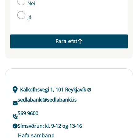
Nei
Já
Fara efst
Kalkofnsvegi 1, 101 Reykjavík
sedlabanki@sedlabanki.is
569 9600
Símsvörun: kl. 9-12 og 13-16
Hafa samband