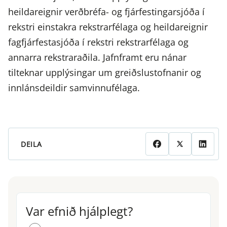
heildareignir verðbréfa- og fjárfestingarsjóða í
rekstri einstakra rekstrarfélaga og heildareignir
fagfjárfestasjóða í rekstri rekstrarfélaga og
annarra rekstraraðila. Jafnframt eru nánar
tilteknar upplýsingar um greiðslustofnanir og
innlánsdeildir samvinnufélaga.
DEILA
Var efnið hjálplegt?
Var efnið hjálplegt?