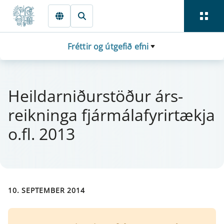
Fara beint í Meginmál
Fréttir og útgefið efni
Heil­d­arniður­stöður árs­
reikn­inga fjá­r­mála­fyr­ir­tækja
o.fl. 2013
10. SEPTEMBER 2014