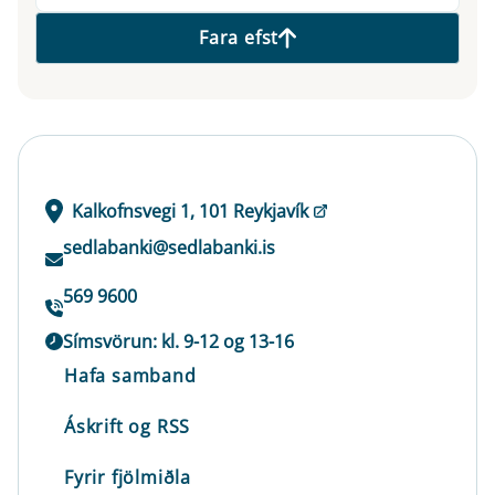
Fara efst
Kalkofnsvegi 1, 101 Reykjavík
sedlabanki@sedlabanki.is
569 9600
Símsvörun: kl. 9-12 og 13-16
Hafa samband
Áskrift og RSS
Fyrir fjölmiðla