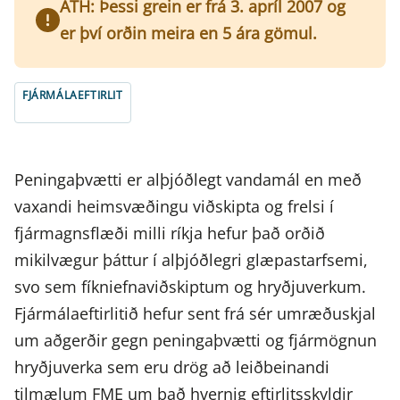
ATH: Þessi grein er frá 3. apríl 2007 og
er því orðin meira en 5 ára gömul.
FJÁRMÁLAEFTIRLIT
Peningaþvætti er alþjóðlegt vandamál en með
vaxandi heimsvæðingu viðskipta og frelsi í
fjármagnsflæði milli ríkja hefur það orðið
mikilvægur þáttur í alþjóðlegri glæpastarfsemi,
svo sem fíkniefnaviðskiptum og hryðjuverkum.
Fjármálaeftirlitið hefur sent frá sér umræðuskjal
um aðgerðir gegn peningaþvætti og fjármögnun
hryðjuverka sem eru drög að leiðbeinandi
tilmælum FME um það hvernig eftirlitsskyldir