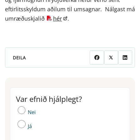
eftirlitsskyldum aðilum til umsagnar. Nálgast má
umræðuskjalið
hér
.
DEILA
Var efnið hjálplegt?
Var efnið hjálplegt?
Nei
Já