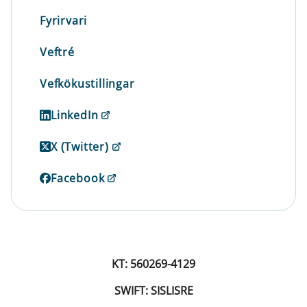
Fyrirvari
Veftré
Vefkökustillingar
LinkedIn
X (Twitter)
Facebook
KT: 560269-4129
SWIFT: SISLISRE