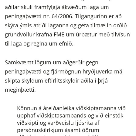
aðilar skuli framfylgja ákvæðum laga um
peningaþvætti nr. 64/2006. Tilgangurinn er að
skýra ýmis atriði laganna og geta tilmælin orðið
grundvöllur krafna FME um úrbætur með tilvísun
til laga og reglna um efnið.
Samkvæmt lögum um aðgerðir gegn
peningaþvætti og fjármögnun hryðjuverka má
skipta skyldum eftirlitsskyldir aðila í þrjá
meginþætti:
Könnun á áreiðanleika viðskiptamanna við
upphaf viðskiptasambands og við einstök
viðskipti og varðveislu ljósrita af
persónuskilríkjum ásamt öðrum