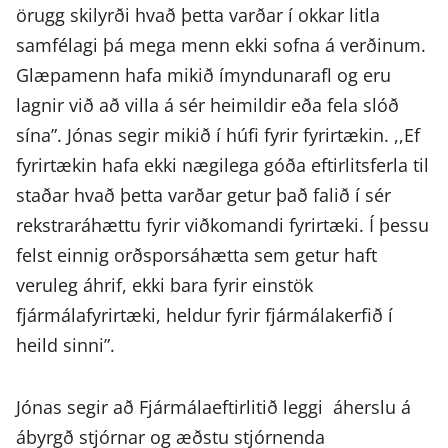
örugg skilyrði hvað þetta varðar í okkar litla
samfélagi þá mega menn ekki sofna á verðinum.
Glæpamenn hafa mikið ímyndunarafl og eru
lagnir við að villa á sér heimildir eða fela slóð
sína”. Jónas segir mikið í húfi fyrir fyrirtækin. ,,Ef
fyrirtækin hafa ekki nægilega góða eftirlitsferla til
staðar hvað þetta varðar getur það falið í sér
rekstraráhættu fyrir viðkomandi fyrirtæki. Í þessu
felst einnig orðsporsáhætta sem getur haft
veruleg áhrif, ekki bara fyrir einstök
fjármálafyrirtæki, heldur fyrir fjármálakerfið í
heild sinni”.
Jónas segir að Fjármálaeftirlitið leggi áherslu á
ábyrgð stjórnar og æðstu stjórnenda