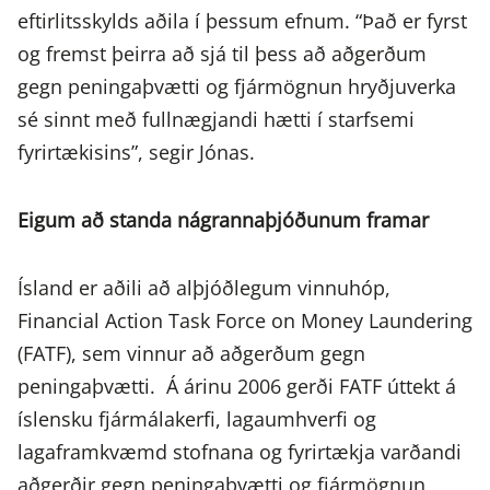
eftirlitsskylds aðila í þessum efnum. “Það er fyrst
og fremst þeirra að sjá til þess að aðgerðum
gegn peningaþvætti og fjármögnun hryðjuverka
sé sinnt með fullnægjandi hætti í starfsemi
fyrirtækisins”, segir Jónas.
Eigum að standa nágrannaþjóðunum framar
Ísland er aðili að alþjóðlegum vinnuhóp,
Financial Action Task Force on Money Laundering
(FATF), sem vinnur að aðgerðum gegn
peningaþvætti. Á árinu 2006 gerði FATF úttekt á
íslensku fjármálakerfi, lagaumhverfi og
lagaframkvæmd stofnana og fyrirtækja varðandi
aðgerðir gegn peningaþvætti og fjármögnun