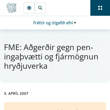
Fara beint í Meginmál
Fréttir og útgefið efni
FME: Aðgerðir gegn pen­
ingaþvætti og fjá­r­mögn­un
hryðju­verka
3. APRÍL 2007