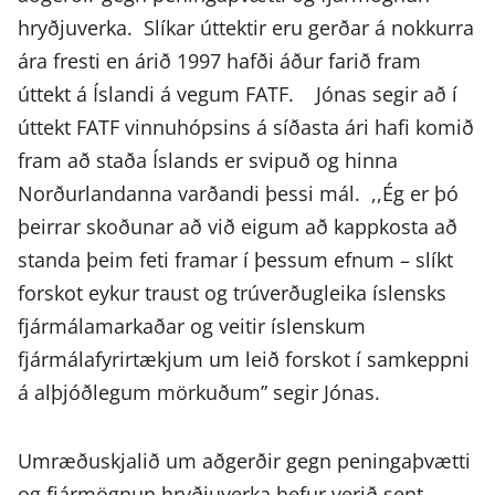
hryðjuverka. Slíkar úttektir eru gerðar á nokkurra
ára fresti en árið 1997 hafði áður farið fram
úttekt á Íslandi á vegum FATF. Jónas segir að í
úttekt FATF vinnuhópsins á síðasta ári hafi komið
fram að staða Íslands er svipuð og hinna
Norðurlandanna varðandi þessi mál. ,,Ég er þó
þeirrar skoðunar að við eigum að kappkosta að
standa þeim feti framar í þessum efnum – slíkt
forskot eykur traust og trúverðugleika íslensks
fjármálamarkaðar og veitir íslenskum
fjármálafyrirtækjum um leið forskot í samkeppni
á alþjóðlegum mörkuðum” segir Jónas.
Umræðuskjalið um aðgerðir gegn peningaþvætti
og fjármögnun hryðjuverka hefur verið sent