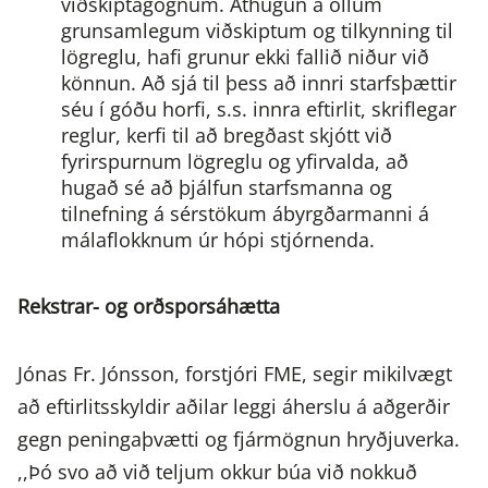
viðskiptagögnum.
Athugun á öllum
grunsamlegum viðskiptum og tilkynning til
lögreglu, hafi grunur ekki fallið niður við
könnun.
Að sjá til þess að innri starfsþættir
séu í góðu horfi, s.s. innra eftirlit, skriflegar
reglur, kerfi til að bregðast skjótt við
fyrirspurnum lögreglu og yfirvalda, að
hugað sé að þjálfun starfsmanna og
tilnefning á sérstökum ábyrgðarmanni á
málaflokknum úr hópi stjórnenda.
Rekstrar- og orðsporsáhætta
Jónas Fr. Jónsson, forstjóri FME, segir mikilvægt
að eftirlitsskyldir aðilar leggi áherslu á aðgerðir
gegn peningaþvætti og fjármögnun hryðjuverka.
,,Þó svo að við teljum okkur búa við nokkuð