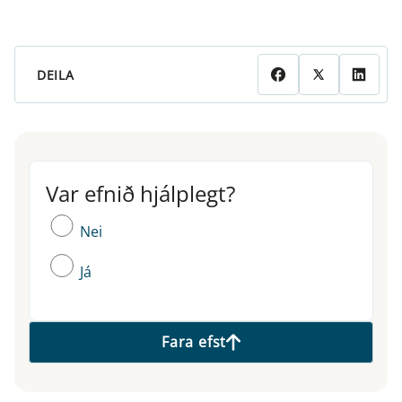
DEILA
Var efnið hjálplegt?
Var efnið hjálplegt?
Nei
Já
Fara efst