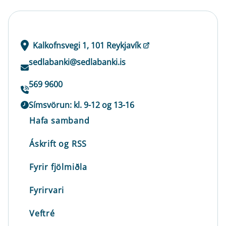
Kalkofnsvegi 1, 101 Reykjavík
sedlabanki@sedlabanki.is
569 9600
Símsvörun: kl. 9-12 og 13-16
Hafa samband
Áskrift og RSS
Fyrir fjölmiðla
Fyrirvari
Veftré