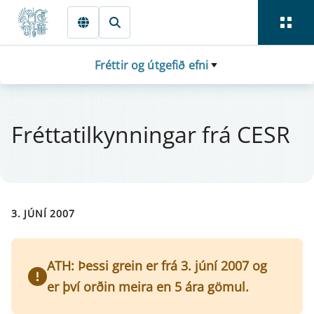
Fara beint í Meginmál
Fréttir og útgefið efni
Frétta­til­kynn­ing­ar frá CESR
3. JÚNÍ 2007
ATH: Þessi grein er frá 3. júní 2007 og
er því orðin meira en 5 ára gömul.