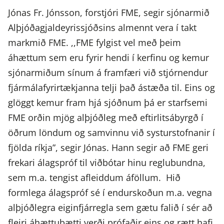
Jónas Fr. Jónsson, forstjóri FME, segir sjónarmið
Alþjóðagjaldeyrissjóðsins almennt vera í takt
markmið FME. ,,FME fylgist vel með þeim
áhættum sem eru fyrir hendi í kerfinu og kemur
sjónarmiðum sínum á framfæri við stjórnendur
fjármálafyrirtækjanna telji það ástæða til. Eins og
glöggt kemur fram hjá sjóðnum þá er starfsemi
FME orðin mjög alþjóðleg með eftirlitsábyrgð í
öðrum löndum og samvinnu við systurstofnanir í
fjölda ríkja”, segir Jónas. Hann segir að FME geri
frekari álagspróf til viðbótar hinu reglubundna,
sem m.a. tengist afleiddum áföllum. Hið
formlega álagspróf sé í endurskoðun m.a. vegna
alþjóðlegra eiginfjárregla sem gætu falið í sér að
fleiri áhættuþætti verði prófaðir eins og rætt hafi