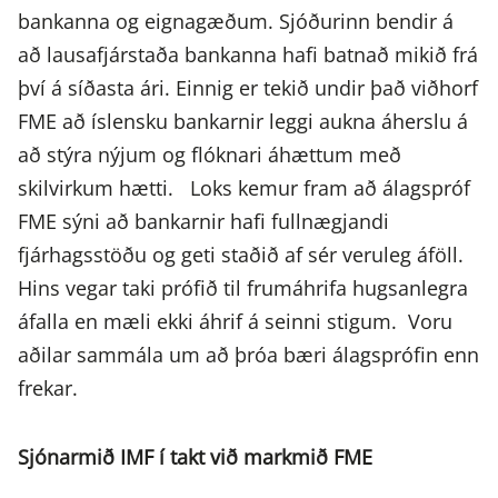
bankanna og eignagæðum. Sjóðurinn bendir á
að lausafjárstaða bankanna hafi batnað mikið frá
því á síðasta ári. Einnig er tekið undir það viðhorf
FME að íslensku bankarnir leggi aukna áherslu á
að stýra nýjum og flóknari áhættum með
skilvirkum hætti. Loks kemur fram að álagspróf
FME sýni að bankarnir hafi fullnægjandi
fjárhagsstöðu og geti staðið af sér veruleg áföll.
Hins vegar taki prófið til frumáhrifa hugsanlegra
áfalla en mæli ekki áhrif á seinni stigum. Voru
aðilar sammála um að þróa bæri álagsprófin enn
frekar.
Sjónarmið IMF í takt við markmið FME