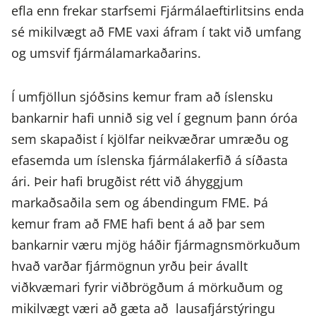
efla enn frekar starfsemi Fjármálaeftirlitsins enda
sé mikilvægt að FME vaxi áfram í takt við umfang
og umsvif fjármálamarkaðarins.
Í umfjöllun sjóðsins kemur fram að íslensku
bankarnir hafi unnið sig vel í gegnum þann óróa
sem skapaðist í kjölfar neikvæðrar umræðu og
efasemda um íslenska fjármálakerfið á síðasta
ári. Þeir hafi brugðist rétt við áhyggjum
markaðsaðila sem og ábendingum FME. Þá
kemur fram að FME hafi bent á að þar sem
bankarnir væru mjög háðir fjármagnsmörkuðum
hvað varðar fjármögnun yrðu þeir ávallt
viðkvæmari fyrir viðbrögðum á mörkuðum og
mikilvægt væri að gæta að lausafjárstýringu