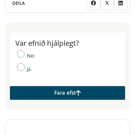
DEILA
Var efnið hjálplegt?
Var efnið hjálplegt?
Nei
Já
Fara efst