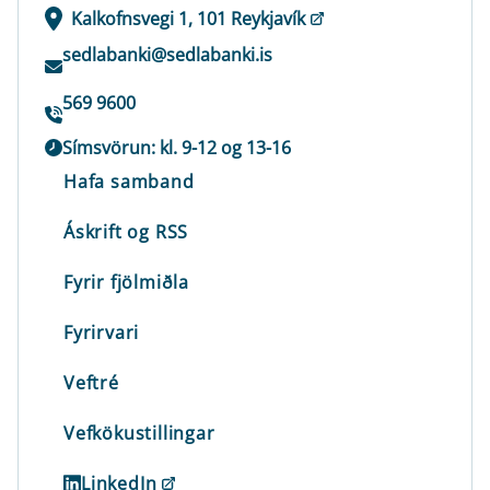
Kalkofnsvegi 1, 101 Reykjavík
sedlabanki@sedlabanki.is
569 9600
Símsvörun: kl. 9-12 og 13-16
Hafa samband
Áskrift og RSS
Fyrir fjölmiðla
Fyrirvari
Veftré
Vefkökustillingar
LinkedIn