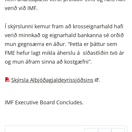
verið við IMF.
Í skýrslunni kemur fram að krosseignarhald hafi
verið minnkað og eignarhald bankanna sé orðið
mun gegnsærra en áður. “Þetta er þáttur sem
FME hefur lagt mikla áherslu á síðastliðin tvö ár
og mun áfram sinna að kostgæfni”.
Skýrsla Alþjóðagjaldeyrissjóðsins
.
IMF Executive Board Concludes.