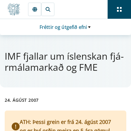
Fara beint í Meginmál
Fréttir og útgefið efni
IMF fjall­ar um ís­lensk­an fjá­
r­má­la­markað og FME
24. ÁGÚST 2007
ATH: Þessi grein er frá 24. ágúst 2007
og er því orðin meira en 5 ára gömul.