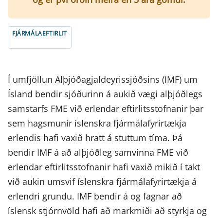
FJÁRMÁLAEFTIRLIT
Í umfjöllun Alþjóðagjaldeyrissjóðsins (IMF) um
Ísland bendir sjóðurinn á aukið vægi alþjóðlegs
samstarfs FME við erlendar eftirlitsstofnanir þar
sem hagsmunir íslenskra fjármálafyrirtækja
erlendis hafi vaxið hratt á stuttum tíma. Þá
bendir IMF á að alþjóðleg samvinna FME við
erlendar eftirlitsstofnanir hafi vaxið mikið í takt
við aukin umsvif íslenskra fjármálafyrirtækja á
erlendri grundu. IMF bendir á og fagnar að
íslensk stjórnvöld hafi að markmiði að styrkja og