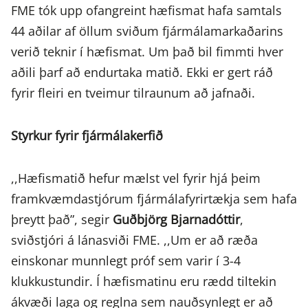
FME tók upp ofangreint hæfismat hafa samtals
44 aðilar af öllum sviðum fjármálamarkaðarins
verið teknir í hæfismat. Um það bil fimmti hver
aðili þarf að endurtaka matið. Ekki er gert ráð
fyrir fleiri en tveimur tilraunum að jafnaði.
Styrkur fyrir fjármálakerfið
,,Hæfismatið hefur mælst vel fyrir hjá þeim
framkvæmdastjórum fjármálafyrirtækja sem hafa
þreytt það”, segir
Guðbjörg Bjarnadóttir
,
sviðstjóri á lánasviði FME. ,,Um er að ræða
einskonar munnlegt próf sem varir í 3-4
klukkustundir. Í hæfismatinu eru rædd tiltekin
ákvæði laga og reglna sem nauðsynlegt er að