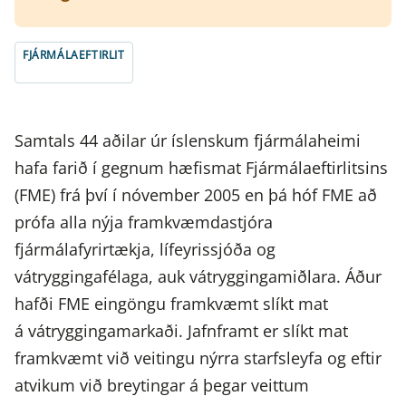
FJÁRMÁLAEFTIRLIT
Samtals 44 aðilar úr íslenskum fjármálaheimi
hafa farið í gegnum hæfismat Fjármálaeftirlitsins
(FME) frá því í nóvember 2005 en þá hóf FME að
prófa alla nýja framkvæmdastjóra
fjármálafyrirtækja, lífeyrissjóða og
vátryggingafélaga, auk vátryggingamiðlara. Áður
hafði FME eingöngu framkvæmt slíkt mat
á vátryggingamarkaði. Jafnframt er slíkt mat
framkvæmt við veitingu nýrra starfsleyfa og eftir
atvikum við breytingar á þegar veittum