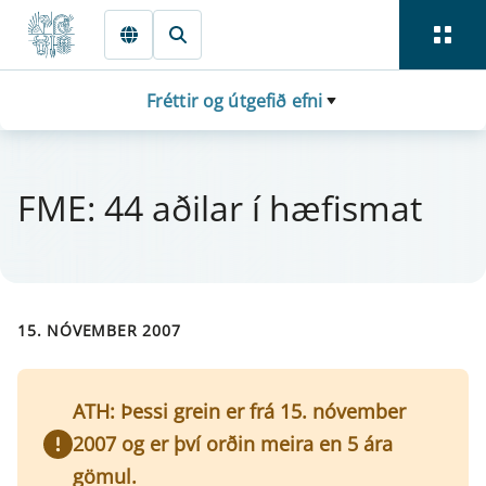
Fara beint í Meginmál
Fréttir og útgefið efni
FME: 44 aðil­ar í hæf­is­mat
15. NÓVEMBER 2007
ATH: Þessi grein er frá 15. nóvember
2007 og er því orðin meira en 5 ára
gömul.