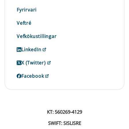
Fyrirvari
Veftré
Vefkökustillingar
LinkedIn
X (Twitter)
Facebook
KT: 560269-4129
SWIFT: SISLISRE