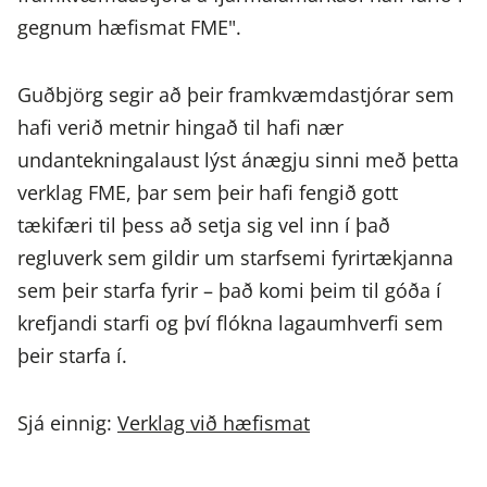
gegnum hæfismat FME".
Guðbjörg segir að þeir framkvæmdastjórar sem
hafi verið metnir hingað til hafi nær
undantekningalaust lýst ánægju sinni með þetta
verklag FME, þar sem þeir hafi fengið gott
tækifæri til þess að setja sig vel inn í það
regluverk sem gildir um starfsemi fyrirtækjanna
sem þeir starfa fyrir – það komi þeim til góða í
krefjandi starfi og því flókna lagaumhverfi sem
þeir starfa í.
Sjá einnig:
Verklag við hæfismat