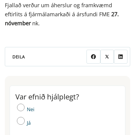
Fjallað verður um áherslur og framkvæmd
eftirlits á fjármálamarkaði á ársfundi FME
27.
nóvember
nk.
DEILA
Var efnið hjálplegt?
Var efnið hjálplegt?
Nei
Já