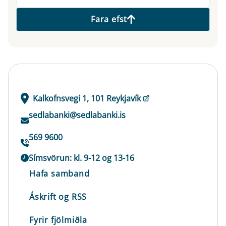
Fara efst
Kalkofnsvegi 1, 101 Reykjavík
sedlabanki@sedlabanki.is
569 9600
Símsvörun: kl. 9-12 og 13-16
Hafa samband
Áskrift og RSS
Fyrir fjölmiðla