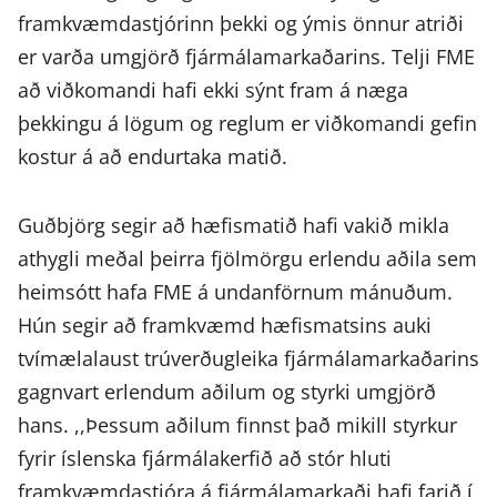
framkvæmdastjórinn þekki og ýmis önnur atriði
er varða umgjörð fjármálamarkaðarins. Telji FME
að viðkomandi hafi ekki sýnt fram á næga
þekkingu á lögum og reglum er viðkomandi gefin
kostur á að endurtaka matið.
Guðbjörg segir að hæfismatið hafi vakið mikla
athygli meðal þeirra fjölmörgu erlendu aðila sem
heimsótt hafa FME á undanförnum mánuðum.
Hún segir að framkvæmd hæfismatsins auki
tvímælalaust trúverðugleika fjármálamarkaðarins
gagnvart erlendum aðilum og styrki umgjörð
hans. ,,Þessum aðilum finnst það mikill styrkur
fyrir íslenska fjármálakerfið að stór hluti
framkvæmdastjóra á fjármálamarkaði hafi farið í