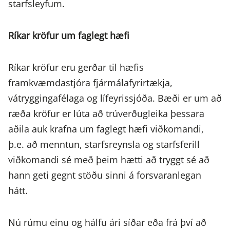
starfsleyfum.
Ríkar kröfur um faglegt hæfi
Ríkar kröfur eru gerðar til hæfis
framkvæmdastjóra fjármálafyrirtækja,
vátryggingafélaga og lífeyrissjóða. Bæði er um að
ræða kröfur er lúta að trúverðugleika þessara
aðila auk krafna um faglegt hæfi viðkomandi,
þ.e. að menntun, starfsreynsla og starfsferill
viðkomandi sé með þeim hætti að tryggt sé að
hann geti gegnt stöðu sinni á forsvaranlegan
hátt.
Nú rúmu einu og hálfu ári síðar eða frá því að