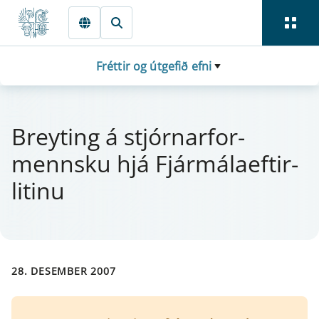
Fara beint í Meginmál
Fréttir og útgefið efni
Breyt­ing á stjór­n­a­r­for­
mennsku hjá Fjá­r­mála­eft­i­r­
lit­inu
28. DESEMBER 2007