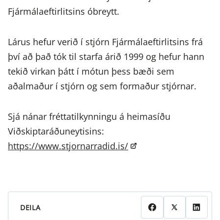
Fjármálaeftirlitsins óbreytt.
Lárus hefur verið í stjórn Fjármálaeftirlitsins frá
því að það tók til starfa árið 1999 og hefur hann
tekið virkan þátt í mótun þess bæði sem
aðalmaður í stjórn og sem formaður stjórnar.
Sjá nánar fréttatilkynningu á heimasíðu
Viðskiptaráðuneytisins:
https://www.stjornarradid.is/
DEILA