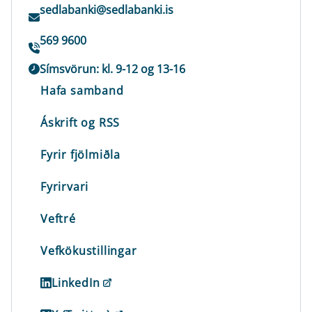
sedlabanki@sedlabanki.is
569 9600
Símsvörun: kl. 9-12 og 13-16
Hafa samband
Áskrift og RSS
Fyrir fjölmiðla
Fyrirvari
Veftré
Vefkökustillingar
LinkedIn