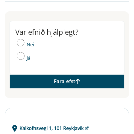
Var efnið hjálplegt?
Var efnið hjálplegt?
Nei
Já
Fara efst
Kalkofnsvegi 1, 101 Reykjavík