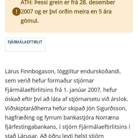
ATH: Þessi grein er frá 28. desember
2007 og er því orðin meira en 5 ára
gömul.
FJÁRMÁLAEFTIRLIT
Lárus Finnbogason, löggiltur endurskoðandi,
sem verið hefur formaður stjórnar
Fjármálaeftirlitsins frá 1. janúar 2007, hefur
óskað eftir því að láta af stjórnarsetu við árslok.
Viðskiptaráðherra hefur skipað Jón Sigurðsson,
hagfræðing og fyrrum bankastjóra Norræna
fjárfestingabankans, í stjórn Fjármálaeftirlitsins í
stað Lárusar. Að öðru leyti helst stjórn