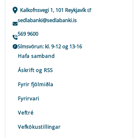
Kalkofnsvegi 1, 101 Reykjavík
sedlabanki@sedlabanki.is
569 9600
Símsvörun: kl. 9-12 og 13-16
Hafa samband
Áskrift og RSS
Fyrir fjölmiðla
Fyrirvari
Veftré
Vefkökustillingar