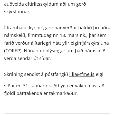
auðvelda eftirlitsskyldum aðilum gerð
skýrslunnar.
Í framhaldi kynningarinnar verður haldið þróaðra
námskeið, fimmtudaginn 13. mars nk., þar sem
farið verður á ítarlegri hátt yfir eiginfjárskýrsluna
(COREP). Nánari upplýsingar um það námskeið
verða sendar út síðar.
Skráning sendist á póstfangið
lilja@fme.is
eigi
síðar en 31. janúar nk. Athygli er vakin á því að
fjöldi þátttakenda er takmarkaður.