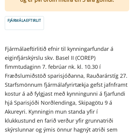
FJÁRMÁLAEFTIRLIT
Fjármálaeftirlitið efnir til kynningarfundar á
eiginfjárskýrslu skv. Basel II (COREP)
fimmtudaginn 7. febrúar nk. kl. 10.30 í
Fræðslumiðstöð sparisjóðanna, Rauðarárstíg 27.
Starfsmönnum fjármálafyrirtækja gefst jafnframt
kostur á að fylgjast með kynningunni á fjarfundi
hjá Sparisjóði Norðlendinga, Skipagötu 9 á
Akureyri. Kynningin mun standa yfir í
klukkustund en farið verður yfir grunnatriði
skýrslunnar og ýmis önnur hagnýt atriði sem