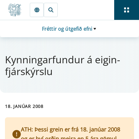
Fara beint í Meginmál
Fréttir og útgefið efni
Kynn­ing­a­r­fund­ur á eig­in­
fjár­skýrslu
18. JANÚAR 2008
ATH: Þessi grein er frá 18. janúar 2008
og er því orðin meira en 5 ára gömul.