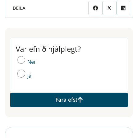
DEILA
Var efnið hjálplegt?
Var efnið hjálplegt?
Nei
Já
Fara efst