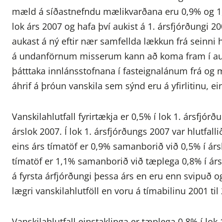
mæld á síðastnefndu mælikvarðana eru 0,9% og 1,
lok árs 2007 og hafa því aukist á 1. ársfjórðungi
aukast á ný eftir nær samfellda lækkun frá seinni 
á undanförnum misserum kann að koma fram í auk
þátttaka innlánsstofnana í fasteignalánum frá og 
áhrif á þróun vanskila sem sýnd eru á yfirlitinu, ei
Vanskilahlutfall fyrirtækja er 0,5% í lok 1. ársfj
árslok 2007. Í lok 1. ársfjórðungs 2007 var hlutfall
eins árs tímatöf er 0,9% samanborið við 0,5% í ársl
tímatöf er 1,1% samanborið við tæplega 0,8% í árslo
á fyrsta árfjórðungi þessa árs en eru enn svipuð o
lægri vanskilahlutföll en voru á tímabilinu 2001 til
Vanskilahlutfall einstaklinga er tæplega 0,8% í lo