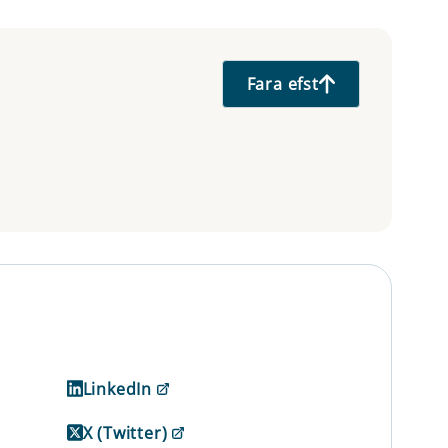
Fara efst
LinkedIn
X (Twitter)