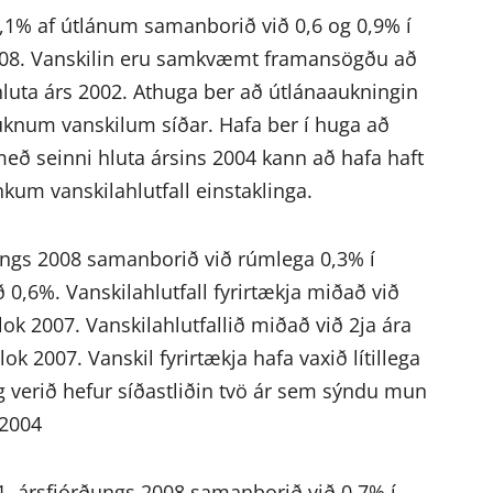
1% af útlánum samanborið við 0,6 og 0,9% í
 2008. Vanskilin eru samkvæmt framansögðu að
hluta árs 2002. Athuga ber að útlánaaukningin
num vanskilum síðar. Hafa ber í huga að
með seinni hluta ársins 2004 kann að hafa haft
nkum vanskilahlutfall einstaklinga.
órðungs 2008 samanborið við rúmlega 0,3% í
ið 0,6%. Vanskilahlutfall fyrirtækja miðað við
ok 2007. Vanskilahlutfallið miðað við 2ja ára
k 2007. Vanskil fyrirtækja hafa vaxið lítillega
g verið hefur síðastliðin tvö ár sem sýndu mun
 2004
k 1. ársfjórðungs 2008 samanborið við 0,7% í