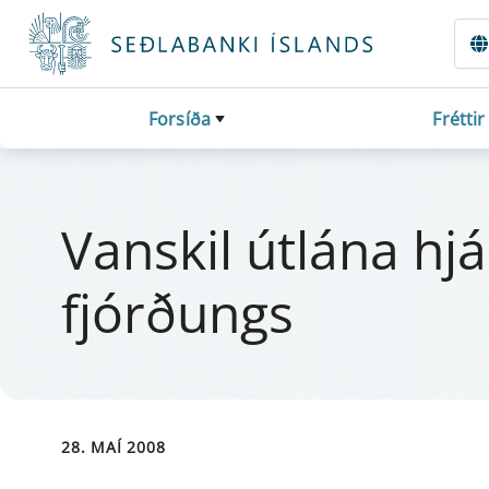
Fara beint í Meginmál
Forsíða
Fréttir
Van­skil útlána hjá
fjórðungs
28. MAÍ 2008