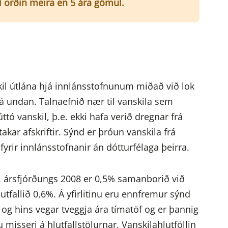
ví orðin meira en 5 ára gömul.
skil útlána hjá innlánsstofnunum miðað við lok
 undan. Talnaefnið nær til vanskila sem
ó vanskil, þ.e. ekki hafa verið dregnar frá
akar afskriftir. Sýnd er þróun vanskila frá
yrir innlánsstofnanir án dótturfélaga þeirra.
k 1. ársfjórðungs 2008 er 0,5% samanborið við
lutfallið 0,6%. Á yfirlitinu eru ennfremur sýnd
 og hins vegar tveggja ára tímatöf og er þannig
tu misseri á hlutfallstölurnar. Vanskilahlutföllin