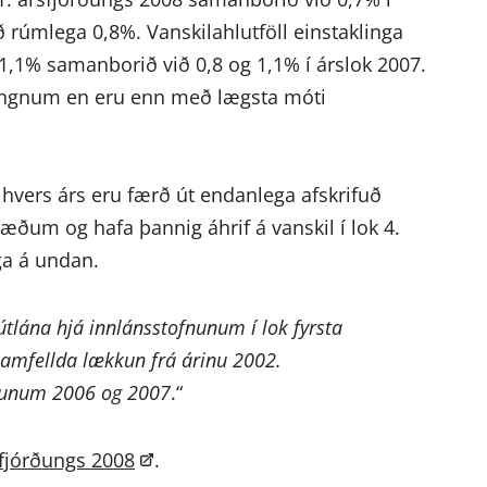
ið rúmlega 0,8%. Vanskilahlutföll einstaklinga
 1,1% samanborið við 0,8 og 1,1% í árslok 2007.
órðungnum en eru enn með lægsta móti
ok hvers árs eru færð út endanlega afskrifuð
æðum og hafa þannig áhrif á vanskil í lok 4.
ga á undan.
útlána hjá innlánsstofnunum í lok fyrsta
samfellda lækkun frá árinu 2002.
árunum 2006 og 2007
.“
sfjórðungs 2008
.