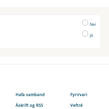
Nei
Já
Hafa samband
Fyrirvari
Áskrift og RSS
Veftré