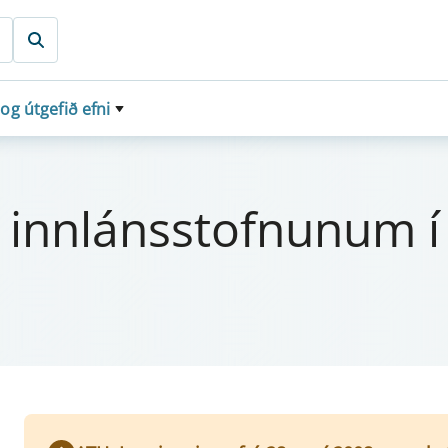
 og útgefið efni
 inn­láns­stofn­un­um í