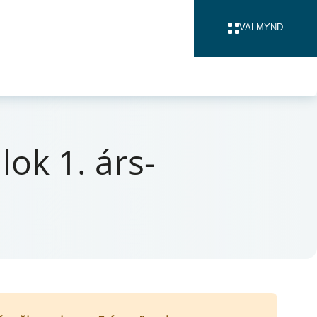
VALMYND
LOKA
 lok 1. árs­