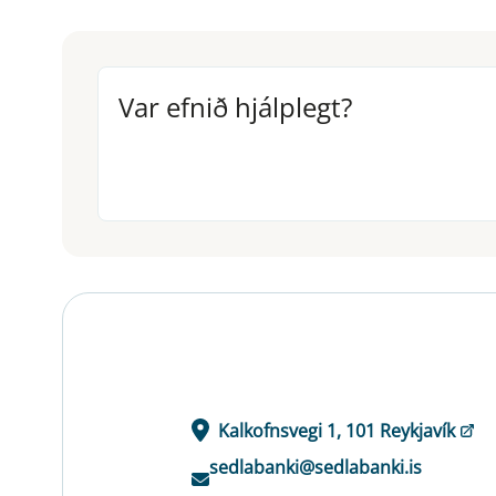
Var efnið hjálplegt?
Var efnið hjálplegt?
Kalkofnsvegi 1, 101 Reykjavík
sedlabanki@sedlabanki.is