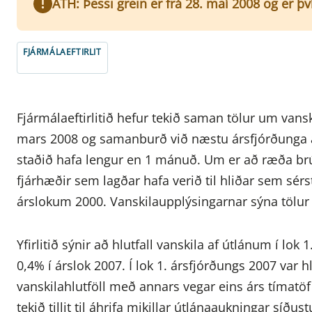
ATH: Þessi grein er frá 28. maí 2008 og er þ
FJÁRMÁLAEFTIRLIT
Fjármálaeftirlitið hefur tekið saman tölur um van
mars 2008 og samanburð við næstu ársfjórðunga á
staðið hafa lengur en 1 mánuð. Um er að ræða brútt
fjárhæðir sem lagðar hafa verið til hliðar sem sérst
árslokum 2000. Vanskilaupplýsingarnar sýna tölur f
Yfirlitið sýnir að hlutfall vanskila af útlánum í lo
0,4% í árslok 2007. Í lok 1. ársfjórðungs 2007 var h
vanskilahlutföll með annars vegar eins árs tímatöf
tekið tillit til áhrifa mikillar útlánaaukningar síðus