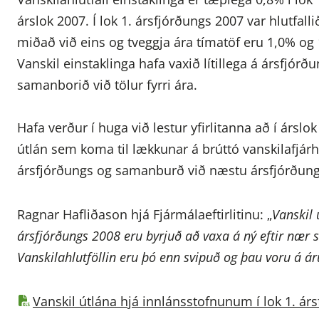
árslok 2007. Í lok 1. ársfjórðungs 2007 var hlutfall
miðað við eins og tveggja ára tímatöf eru 1,0% og
Vanskil einstaklinga hafa vaxið lítillega á ársfj
samanborið við tölur fyrri ára.
Hafa verður í huga við lestur yfirlitanna að í ársl
útlán sem koma til lækkunar á brúttó vanskilafjárh
ársfjórðungs og samanburð við næstu ársfjórðun
Ragnar Hafliðason hjá Fjármálaeftirlitinu: „
Vanskil 
ársfjórðungs 2008 eru byrjuð að vaxa á ný eftir nær 
Vanskilahlutföllin eru þó enn svipuð og þau voru á 
Vanskil útlána hjá innlánsstofnunum í lok 1. ár