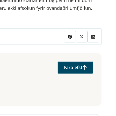
aeftirlitið starfar eftir og þeim heimildum
eru ekki afsökun fyrir óvandaðri umfjöllun.
Fara efst