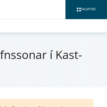
VALMYND
LOKA
fns­son­ar í Kast­