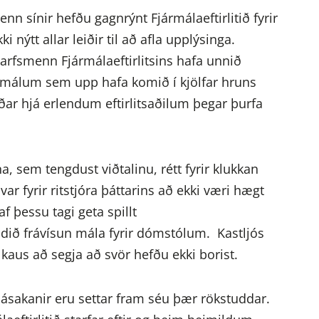
nn sínir hefðu gagnrýnt Fjármálaeftirlitið fyrir
nýtt allar leiðir til að afla upplýsinga.
Starfsmenn Fjármálaeftirlitsins hafa unnið
málum sem upp hafa komið í kjölfar hruns
oðar hjá erlendum eftirlitsaðilum þegar þurfa
na, sem tengdust viðtalinu, rétt fyrir klukkan
var fyrir ritstjóra þáttarins að ekki væri hægt
 þessu tagi geta spillt
ið frávísun mála fyrir dómstólum. Kastljós
kaus að segja að svör hefðu ekki borist.
r ásakanir eru settar fram séu þær rökstuddar.