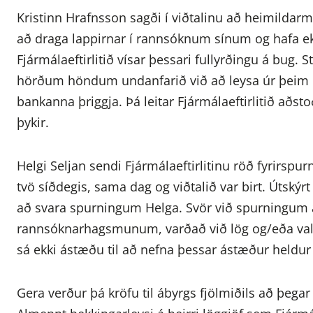
Kristinn Hrafnsson sagði í viðtalinu að heimildarme
að draga lappirnar í rannsóknum sínum og hafa ekki 
Fjármálaeftirlitið vísar þessari fullyrðingu á bug. 
hörðum höndum undanfarið við að leysa úr þeim 
bankanna þriggja. Þá leitar Fjármálaeftirlitið aðst
þykir.
Helgi Seljan sendi Fjármálaeftirlitinu röð fyrirspur
tvö síðdegis, sama dag og viðtalið var birt. Útskýrt 
að svara spurningum Helga. Svör við spurningum af
rannsóknarhagsmunum, varðað við lög og/eða vald
sá ekki ástæðu til að nefna þessar ástæður heldur 
Gera verður þá kröfu til ábyrgs fjölmiðils að þega