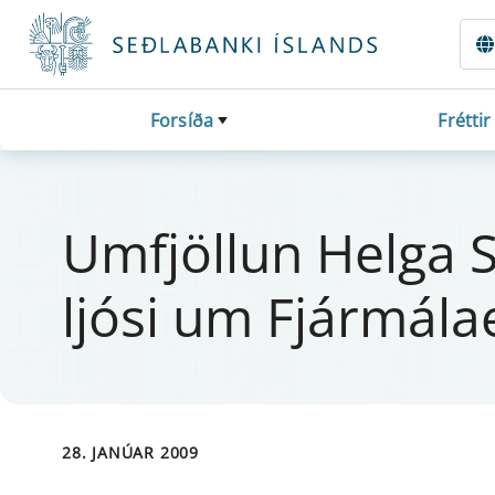
Fara beint í Meginmál
Forsíða
Fréttir
Um­fjöll­un Helga S
ljósi um Fjá­r­mála­eft
28. JANÚAR 2009