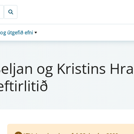
 og útgefið efni
elj­an og Krist­ins Hra
­i­r­litið