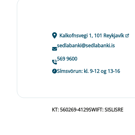
Kalkofnsvegi 1, 101 Reykjavík
sedlabanki@sedlabanki.is
569 9600
Símsvörun: kl. 9-12 og 13-16
KT: 560269-4129
SWIFT: SISLISRE