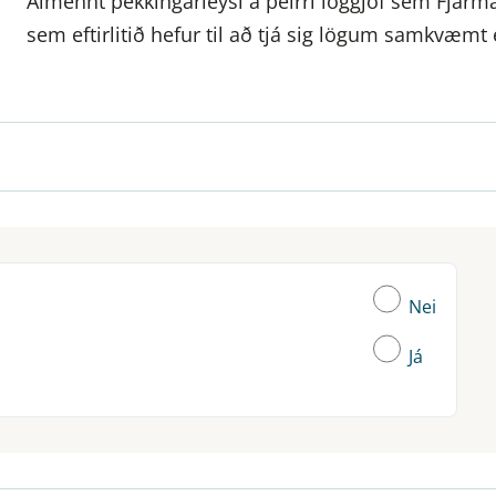
Almennt þekkingarleysi á þeirri löggjöf sem Fjármál
sem eftirlitið hefur til að tjá sig lögum samkvæmt 
Nei
Já