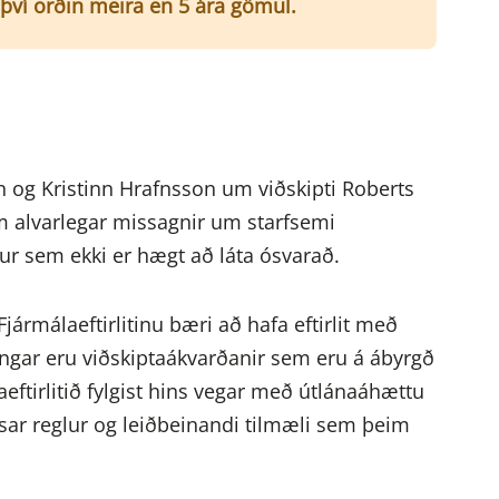
r því orðin meira en 5 ára gömul.
jan og Kristinn Hrafnsson um viðskipti Roberts
m alvarlegar missagnir um starfsemi
jur sem ekki er hægt að láta ósvarað.
ármálaeftirlitinu bæri að hafa eftirlit með
ngar eru viðskiptaákvarðanir sem eru á ábyrgð
eftirlitið fylgist hins vegar með útlánaáhættu
msar reglur og leiðbeinandi tilmæli sem þeim