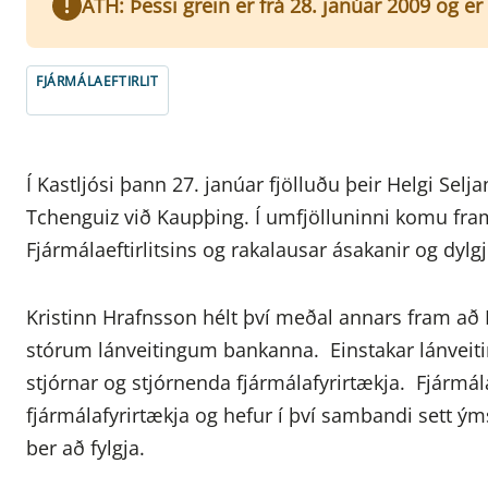
ATH: Þessi grein er frá 28. janúar 2009 og e
FJÁRMÁLAEFTIRLIT
Í Kastljósi þann 27. janúar fjölluðu þeir Helgi Sel
Tchenguiz við Kaupþing. Í umfjölluninni komu fra
Fjármálaeftirlitsins og rakalausar ásakanir og dylg
Kristinn Hrafnsson hélt því meðal annars fram að Fj
stórum lánveitingum bankanna. Einstakar lánveiti
stjórnar og stjórnenda fjármálafyrirtækja. Fjármála
fjármálafyrirtækja og hefur í því sambandi sett ý
ber að fylgja.