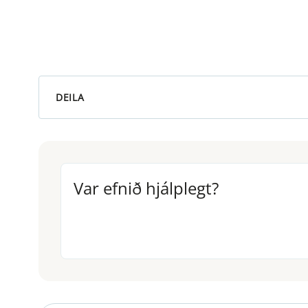
DEILA
Var efnið hjálplegt?
Var efnið hjálplegt?