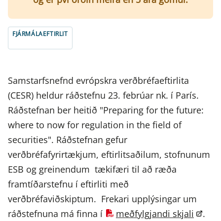
FJÁRMÁLAEFTIRLIT
Samstarfsnefnd evrópskra verðbréfaeftirlita
(CESR) heldur ráðstefnu 23. febrúar nk. í París.
Ráðstefnan ber heitið "Preparing for the future:
where to now for regulation in the field of
securities". Ráðstefnan gefur
verðbréfafyrirtækjum, eftirlitsaðilum, stofnunum
ESB og greinendum tækifæri til að ræða
framtíðarstefnu í eftirliti með
verðbréfaviðskiptum. Frekari upplýsingar um
ráðstefnuna má finna í
meðfylgjandi skjali
.