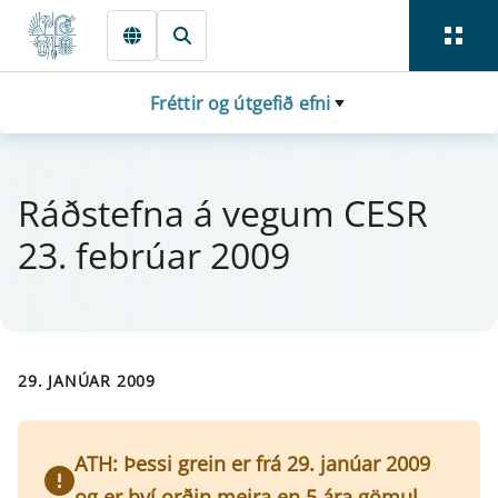
Fara beint í Meginmál
Fréttir og útgefið efni
Ráðstefna á veg­um CESR
23. fe­brú­ar 2009
29. JANÚAR 2009
ATH: Þessi grein er frá 29. janúar 2009
og er því orðin meira en 5 ára gömul.