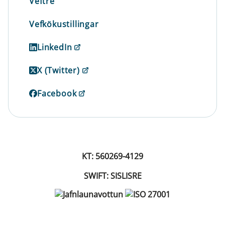
Veftré
Vefkökustillingar
LinkedIn
X (Twitter)
Facebook
KT: 560269-4129
SWIFT: SISLISRE