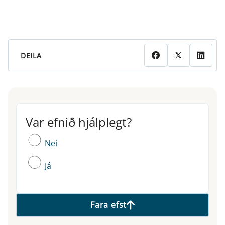
DEILA
Var efnið hjálplegt?
Var efnið hjálplegt?
Nei
Já
Fara efst