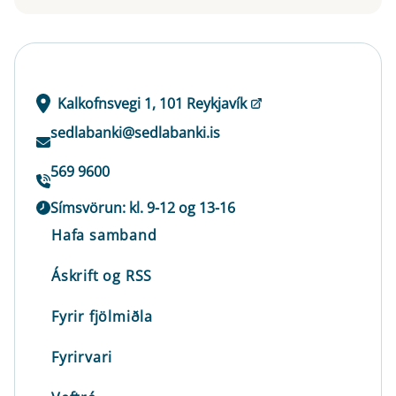
Kalkofnsvegi 1, 101 Reykjavík
sedlabanki@sedlabanki.is
569 9600
Símsvörun: kl. 9-12 og 13-16
Hafa samband
Áskrift og RSS
Fyrir fjölmiðla
Fyrirvari