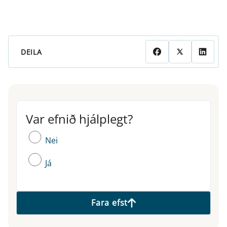
DEILA
Var efnið hjálplegt?
Var efnið hjálplegt?
Nei
Já
Fara efst