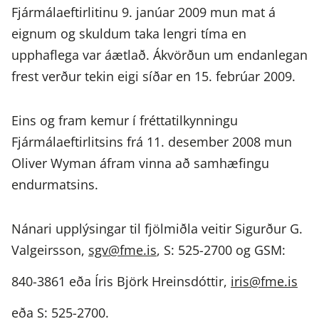
Fjármálaeftirlitinu 9. janúar 2009 mun mat á
eignum og skuldum taka lengri tíma en
upphaflega var áætlað. Ákvörðun um endanlegan
frest verður tekin eigi síðar en 15. febrúar 2009.
Eins og fram kemur í fréttatilkynningu
Fjármálaeftirlitsins frá 11. desember 2008 mun
Oliver Wyman áfram vinna að samhæfingu
endurmatsins.
Nánari upplýsingar til fjölmiðla veitir Sigurður G.
Valgeirsson,
sgv@fme.is
, S: 525-2700 og GSM:
840-3861 eða Íris Björk Hreinsdóttir,
iris@fme.is
eða S: 525-2700.