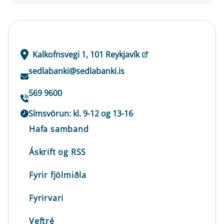
Kalkofnsvegi 1, 101 Reykjavík
sedlabanki@sedlabanki.is
569 9600
Símsvörun: kl. 9-12 og 13-16
Hafa samband
Áskrift og RSS
Fyrir fjölmiðla
Fyrirvari
Veftré