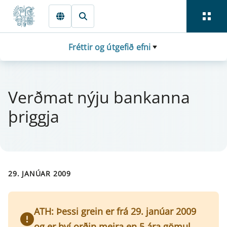
Fara beint í Meginmál
Fréttir og útgefið efni
Verðmat nýju bank­anna
þriggja
29. JANÚAR 2009
ATH: Þessi grein er frá 29. janúar 2009
og er því orðin meira en 5 ára gömul.