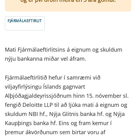
FJÁRMÁLAEFTIRLIT
Mati Fjármálaeftirlitsins á eignum og skuldum
nýju bankanna miðar vel áfram.
Fjármálaeftirlitið hefur í samræmi við
viljayfirlýsingu Íslands gagnvart
Alþjóðagjaldeyrissjóðnum hinn 15. nóvember sl.
fengið Deloitte LLP til að ljúka mati á eignum og
skuldum NBI hf., Nýja Glitnis banka hf. og Nýja
Kaupþings banka hf. Eins og fram kemur í
þremur ákvörðunum sem birtar voru af