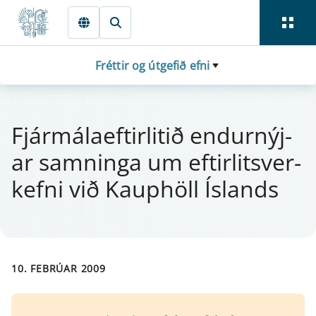
Fara beint í Meginmál
Fréttir og útgefið efni
Fjá­r­mála­eft­i­r­litið end­ur­nýj­
ar samn­inga um eft­i­r­litsver­
kefni við Kaup­höll Íslands
10. FEBRÚAR 2009