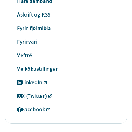
Hafa samband
Áskrift og RSS
Fyrir fjölmiðla
Fyrirvari
Veftré
Vefkökustillingar
LinkedIn
X (Twitter)
Facebook