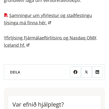
grundvelli laga um verðbréfaviðskipti.
Samningur um yfirlestur og staðfestingu
lýsinga má finna hér.
Yfirlýsing Fjármálaeftirlitsins og Nasdaq OMX
Iceland hf.
DEILA
Var efnið hjálplegt?
Var efnið hjálplegt?