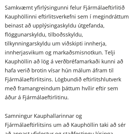
Samkvæmt yfirlýsingunni felur Fjármálaeftirlitið
Kauphöllinni eftirlitsverkefni sem í megindráttum
beinast að upplýsingaskyldu útgefanda,
flöggunarskyldu, tilboðsskyldu,
tilkynningarskyldu um viðskipti innherja,
innherjasvikum og markaðsmisnotkun. Telji
Kauphöllin að lög á verðbréfamarkaði kunni að
hafa verið brotin vísar hún málum áfram til
Fjármálaeftirlitsins. Lögbundið eftirlitshlutverk
með framangreindum þáttum hvílir eftir sem
áður á Fjármálaeftirlitinu.
Samningur Kauphallarinnar og
Fjármálaeftirlitsins um að Kauphöllin taki að sér
að annast yfirlestur og staðfestingu lýsinga