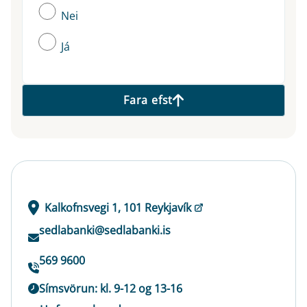
Nei
Já
Fara efst
Kalkofnsvegi 1, 101 Reykjavík
sedlabanki@sedlabanki.is
569 9600
Símsvörun: kl. 9-12 og 13-16