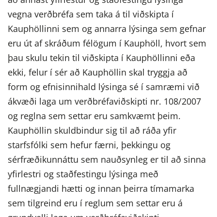
vegna verðbréfa sem taka á til viðskipta í
Kauphöllinni sem og annarra lýsinga sem gefnar
eru út af skráðum félögum í Kauphöll, hvort sem
þau skulu tekin til viðskipta í Kauphöllinni eða
ekki, felur í sér að Kauphöllin skal tryggja að
form og efnisinnihald lýsinga sé í samræmi við
ákvæði laga um verðbréfaviðskipti nr. 108/2007
og reglna sem settar eru samkvæmt þeim.
Kauphöllin skuldbindur sig til að ráða yfir
starfsfólki sem hefur færni, þekkingu og
sérfræðikunnáttu sem nauðsynleg er til að sinna
yfirlestri og staðfestingu lýsinga með
fullnægjandi hætti og innan þeirra tímamarka
sem tilgreind eru í reglum sem settar eru á