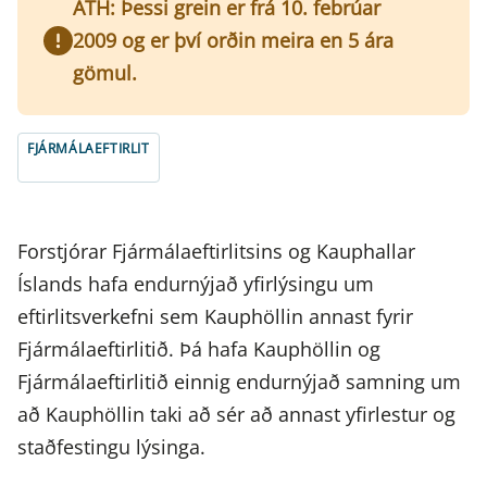
ATH: Þessi grein er frá 10. febrúar
2009 og er því orðin meira en 5 ára
gömul.
FJÁRMÁLAEFTIRLIT
Forstjórar Fjármálaeftirlitsins og Kauphallar
Íslands hafa endurnýjað yfirlýsingu um
eftirlitsverkefni sem Kauphöllin annast fyrir
Fjármálaeftirlitið. Þá hafa Kauphöllin og
Fjármálaeftirlitið einnig endurnýjað samning um
að Kauphöllin taki að sér að annast yfirlestur og
staðfestingu lýsinga.