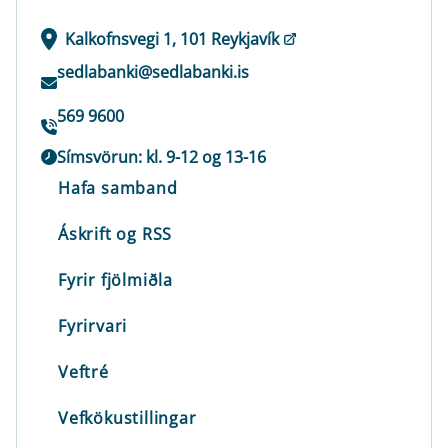
Kalkofnsvegi 1, 101 Reykjavík
sedlabanki@sedlabanki.is
569 9600
Símsvörun: kl. 9-12 og 13-16
Hafa samband
Áskrift og RSS
Fyrir fjölmiðla
Fyrirvari
Veftré
Vefkökustillingar