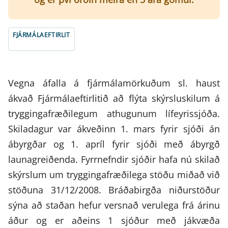
FJÁRMÁLAEFTIRLIT
Vegna áfalla á fjármálamörkuðum sl. haust
ákvað Fjármálaeftirlitið að flýta skýrsluskilum á
tryggingafræðilegum athugunum lífeyrissjóða.
Skiladagur var ákveðinn 1. mars fyrir sjóði án
ábyrgðar og 1. apríl fyrir sjóði með ábyrgð
launagreiðenda. Fyrrnefndir sjóðir hafa nú skilað
skýrslum um tryggingafræðilega stöðu miðað við
stöðuna 31/12/2008. Bráðabirgða niðurstöður
sýna að staðan hefur versnað verulega frá árinu
áður og er aðeins 1 sjóður með jákvæða