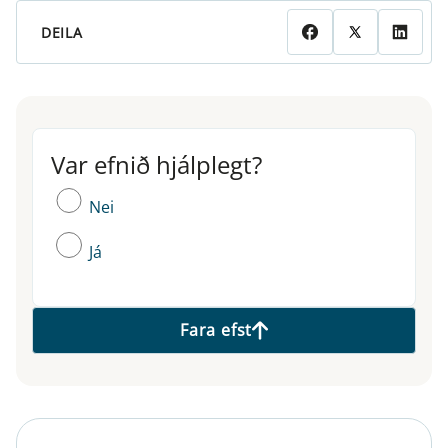
DEILA
Var efnið hjálplegt?
Var efnið hjálplegt?
Nei
Já
Fara efst