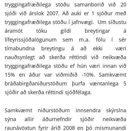
tryggingafræðilega stöðu samanborið við 20
sjóði við árslok 2007. Að auki er 1 sjóður með
tryggingafræðilega stöðu í jafnvægi. Um síðustu
áramót tóku gildi breytingar á
lífeyrissjóðalögunum sem m.a. fólu í sér
tímabundna breytingu á að ekki væri
nauðsynlegt að skerða réttindi við neikvæða
tryggingafræðilega stöðu ef hún væri innan við
15% en áður var viðmiðið -10%. Samkvæmt
bráðabirgðaniðurstöðum þurfa væntanlega 5
sjóðir að skerða réttindi sjóðfélaga.
Samkvæmt niðurstöðum innsendra skýrslna
sýna allir áðurnefndir sjóðir neikvæða
raunávöxtun fyrir árið 2008 en þó mismunandi