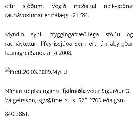
eftir sjóðum. Vegið meðaltal neikvæðrar
raunávöxtunar er nálægt -21,5%.
Myndin sýnir tryggingafræðilega stöðu og
raunávöxtun lífeyrissjóða sem eru án ábyrgðar
launagreiðanda árið 2008.
Nánari upplýsingar til
fjölmiðla
veitir Sigurður G.
Valgeirsson,
sgv@fme.is
, s. 525 2700 eða gsm
840 3861.