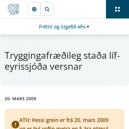
Fara beint í Meginmál
Fréttir og útgefið efni
Trygg­inga­fræðileg staða líf­
ey­ris­sjóða versn­ar
20. MARS 2009
ATH: Þessi grein er frá 20. mars 2009
og er því orðin meira en 5 ára gömul.