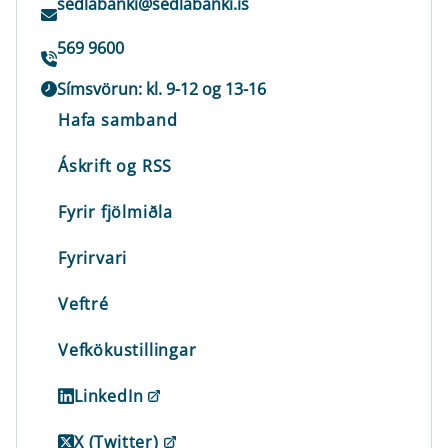
sedlabanki@sedlabanki.is
569 9600
Símsvörun: kl. 9-12 og 13-16
Hafa samband
Áskrift og RSS
Fyrir fjölmiðla
Fyrirvari
Veftré
Vefkökustillingar
LinkedIn
X (Twitter)