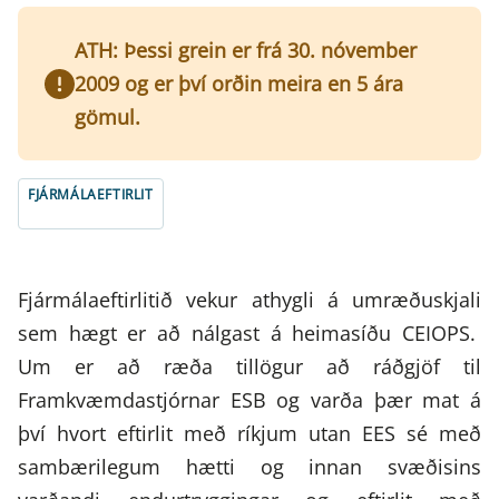
ATH: Þessi grein er frá 30. nóvember
2009 og er því orðin meira en 5 ára
gömul.
FJÁRMÁLAEFTIRLIT
Fjármálaeftirlitið vekur athygli á umræðuskjali
sem hægt er að nálgast á heimasíðu CEIOPS.
Um er að ræða tillögur að ráðgjöf til
Framkvæmdastjórnar ESB og varða þær mat á
því hvort eftirlit með ríkjum utan EES sé með
sambærilegum hætti og innan svæðisins