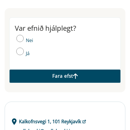
Var efnið hjálplegt?
Var efnið hjálplegt?
Nei
Já
Fara efst
Kalkofnsvegi 1, 101 Reykjavík