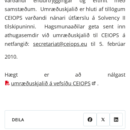
varðandi endurtryggingar og eftirlit með
samstæðum. Umræðuskjalið er hluti af tillögum
CEIOPS varðandi nánari útfærslu á Solvency II
tilskipuninni. Hagsmunaaðilar geta sent inn
athugasemdir við umræðuskjalið til CEIOPS á
netfangið:
secretariat@ceiops.eu
til 5. febrúar
2010.
Hægt er að nálgast
umræðuskjalið á vefsíðu CEIOPS
.
DEILA