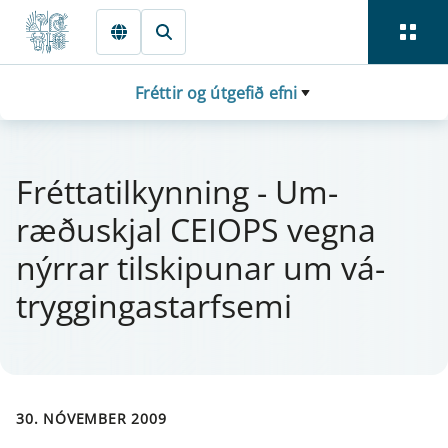
Fara beint í Meginmál
Fréttir og útgefið efni
Frétta­til­kynn­ing - Um­
ræðuskjal CEI­OPS vegna
nýr­r­ar til­skip­u­n­ar um vá­
trygg­ing­a­starf­se­mi
30. NÓVEMBER 2009