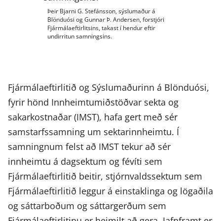
Þeir Bjarni G. Stefánsson, sýslumaður á
Blönduósi og Gunnar Þ. Andersen, forstjóri
Fjármálaeftirlitsins, takast í hendur eftir
undirritun samningsins.
Fjármálaeftirlitið og Sýslumaðurinn á Blönduósi,
fyrir hönd Innheimtumiðstöðvar sekta og
sakarkostnaðar (IMST), hafa gert með sér
samstarfssamning um sektarinnheimtu. Í
samningnum felst að IMST tekur að sér
innheimtu á dagsektum og févíti sem
Fjármálaeftirlitið beitir, stjórnvaldssektum sem
Fjármálaeftirlitið leggur á einstaklinga og lögaðila
og sáttarboðum og sáttargerðum sem
Fjármálaeftirlitinu er heimilt að gera. Jafnframt er