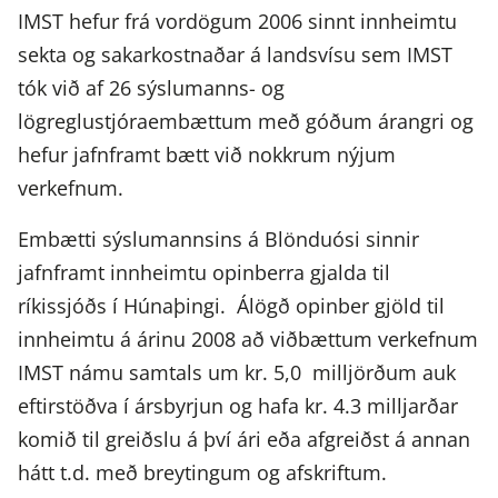
IMST hefur frá vordögum 2006 sinnt innheimtu
sekta og sakarkostnaðar á landsvísu sem IMST
tók við af 26 sýslumanns- og
lögreglustjóraembættum með góðum árangri og
hefur jafnframt bætt við nokkrum nýjum
verkefnum.
Embætti sýslumannsins á Blönduósi sinnir
jafnframt innheimtu opinberra gjalda til
ríkissjóðs í Húnaþingi. Álögð opinber gjöld til
innheimtu á árinu 2008 að viðbættum verkefnum
IMST námu samtals um kr. 5,0 milljörðum auk
eftirstöðva í ársbyrjun og hafa kr. 4.3 milljarðar
komið til greiðslu á því ári eða afgreiðst á annan
hátt t.d. með breytingum og afskriftum.