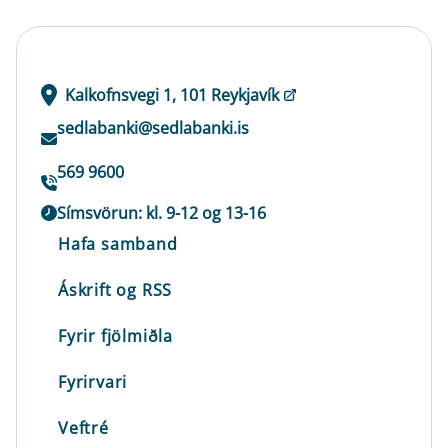
Kalkofnsvegi 1, 101 Reykjavík
sedlabanki@sedlabanki.is
569 9600
Símsvörun: kl. 9-12 og 13-16
Hafa samband
Áskrift og RSS
Fyrir fjölmiðla
Fyrirvari
Veftré