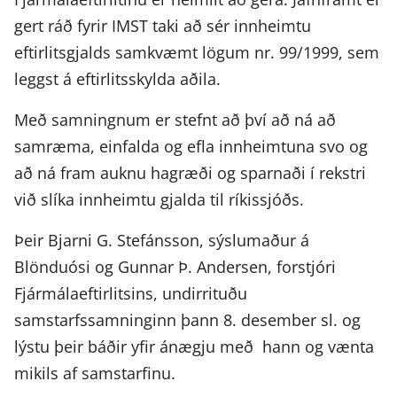
gert ráð fyrir IMST taki að sér innheimtu
eftirlitsgjalds samkvæmt lögum nr. 99/1999, sem
leggst á eftirlitsskylda aðila.
Með samningnum er stefnt að því að ná að
samræma, einfalda og efla innheimtuna svo og
að ná fram auknu hagræði og sparnaði í rekstri
við slíka innheimtu gjalda til ríkissjóðs.
Þeir Bjarni G. Stefánsson, sýslumaður á
Blönduósi og Gunnar Þ. Andersen, forstjóri
Fjármálaeftirlitsins, undirrituðu
samstarfssamninginn þann 8. desember sl. og
lýstu þeir báðir yfir ánægju með hann og vænta
mikils af samstarfinu.