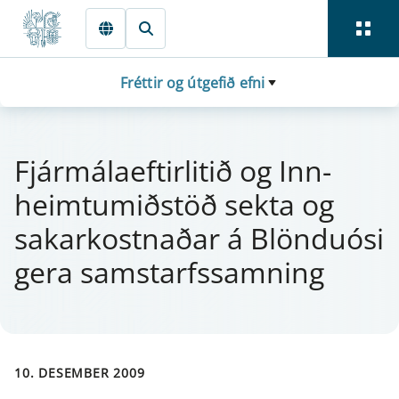
Fara beint í Meginmál
Fréttir og útgefið efni
Fjá­r­mála­eft­i­r­litið og Inn­
heimtumiðstöð sekta og
sakar­kostnaðar á Blönduósi
gera sam­starfs­samn­ing
10. DESEMBER 2009