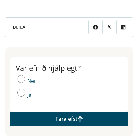
DEILA
Var efnið hjálplegt?
Var efnið hjálplegt?
Nei
Já
Fara efst