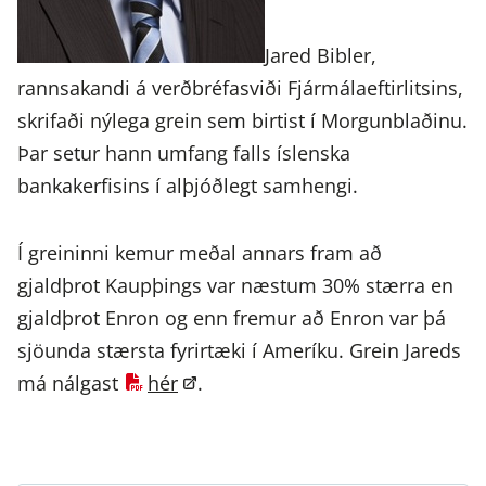
Jared Bibler,
rannsakandi á verðbréfasviði Fjármálaeftirlitsins,
skrifaði nýlega grein sem birtist í Morgunblaðinu.
Þar setur hann umfang falls íslenska
bankakerfisins í alþjóðlegt samhengi.
Í greininni kemur meðal annars fram að
gjaldþrot Kaupþings var næstum 30% stærra en
gjaldþrot Enron og enn fremur að Enron var þá
sjöunda stærsta fyrirtæki í Ameríku. Grein Jareds
má nálgast
hér
.