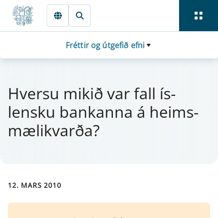
Fara beint í Meginmál
Fréttir og útgefið efni
Hversu mi­kið var fall ís­
lensku bank­anna á heims­
mæl­ikv­arða?
12. MARS 2010