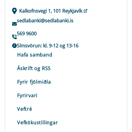
Kalkofnsvegi 1, 101 Reykjavík
sedlabanki@sedlabanki.is
569 9600
Símsvörun: kl. 9-12 og 13-16
Hafa samband
Áskrift og RSS
Fyrir fjölmiðla
Fyrirvari
Veftré
Vefkökustillingar