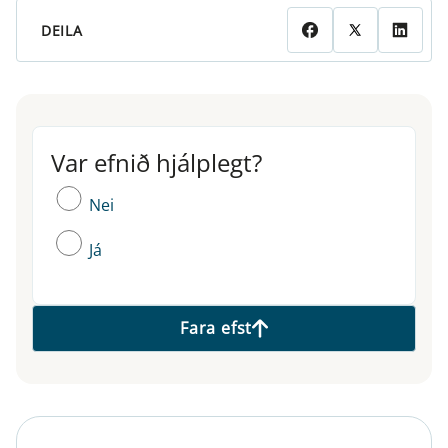
DEILA
Var efnið hjálplegt?
Var efnið hjálplegt?
Nei
Já
Fara efst