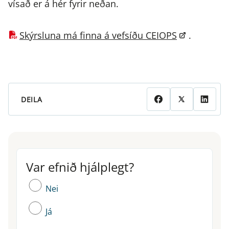
vísað er á hér fyrir neðan.
Skýrsluna má finna á vefsíðu CEIOPS
.
DEILA
Var efnið hjálplegt?
Var efnið hjálplegt?
Nei
Já