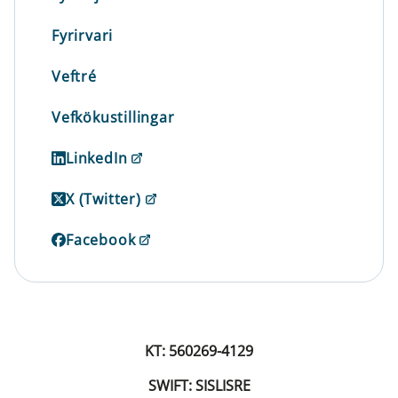
Fyrirvari
Veftré
Vefkökustillingar
LinkedIn
X (Twitter)
Facebook
KT: 560269-4129
SWIFT: SISLISRE