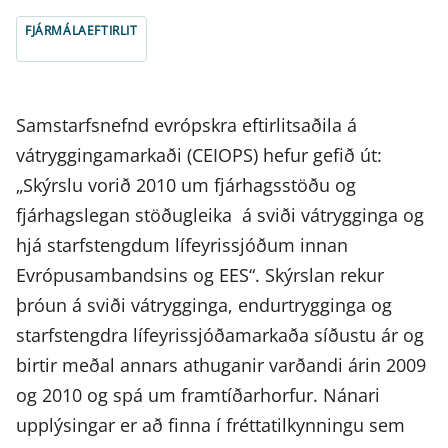
FJÁRMÁLAEFTIRLIT
Samstarfsnefnd evrópskra eftirlitsaðila á
vátryggingamarkaði (CEIOPS) hefur gefið út:
„Skýrslu vorið 2010 um fjárhagsstöðu og
fjárhagslegan stöðugleika á sviði vátrygginga og
hjá starfstengdum lífeyrissjóðum innan
Evrópusambandsins og EES“. Skýrslan rekur
þróun á sviði vátrygginga, endurtrygginga og
starfstengdra lífeyrissjóðamarkaða síðustu ár og
birtir meðal annars athuganir varðandi árin 2009
og 2010 og spá um framtíðarhorfur. Nánari
upplýsingar er að finna í fréttatilkynningu sem