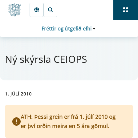
Fara beint í Meginmál
Fréttir og útgefið efni
Ný skýrsla CEI­OPS
1. JÚLÍ 2010
ATH: Þessi grein er frá 1. júlí 2010 og
er því orðin meira en 5 ára gömul.