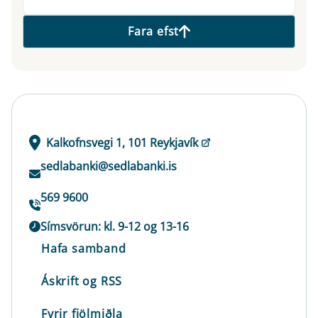
Fara efst
Kalkofnsvegi 1, 101 Reykjavík
sedlabanki@sedlabanki.is
569 9600
Símsvörun: kl. 9-12 og 13-16
Hafa samband
Áskrift og RSS
Fyrir fjölmiðla