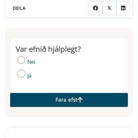
DEILA
Var efnið hjálplegt?
Var efnið hjálplegt?
Nei
Já
Fara efst