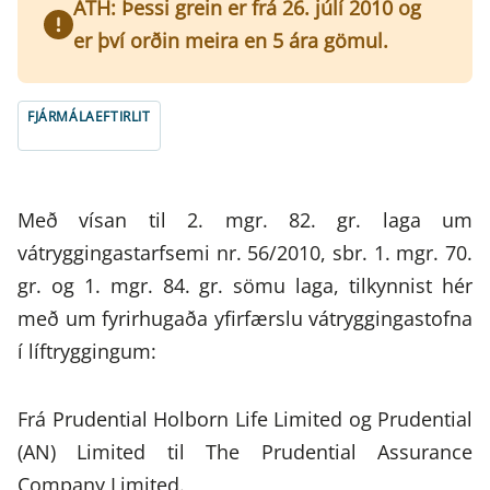
ATH: Þessi grein er frá 26. júlí 2010 og
er því orðin meira en 5 ára gömul.
FJÁRMÁLAEFTIRLIT
Með vísan til 2. mgr. 82. gr. laga um
vátryggingastarfsemi nr. 56/2010, sbr. 1. mgr. 70.
gr. og 1. mgr. 84. gr. sömu laga, tilkynnist hér
með um fyrirhugaða yfirfærslu vátryggingastofna
í líftryggingum:
Frá Prudential Holborn Life Limited og Prudential
(AN) Limited til The Prudential Assurance
Company Limited.