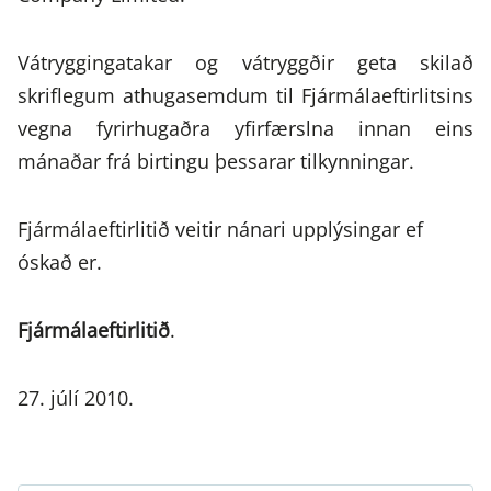
Vátryggingatakar og vátryggðir geta skilað
skriflegum athugasemdum til Fjármálaeftirlitsins
vegna fyrirhugaðra yfirfærslna innan eins
mánaðar frá birtingu þessarar tilkynningar.
Fjármálaeftirlitið veitir nánari upplýsingar ef
óskað er.
Fjármálaeftirlitið
.
27. júlí 2010.