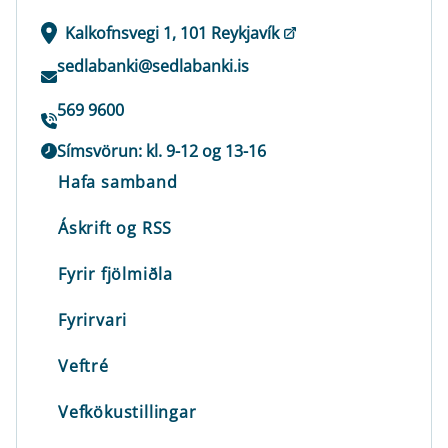
Kalkofnsvegi 1, 101 Reykjavík
sedlabanki@sedlabanki.is
569 9600
Símsvörun: kl. 9-12 og 13-16
Hafa samband
Áskrift og RSS
Fyrir fjölmiðla
Fyrirvari
Veftré
Vefkökustillingar