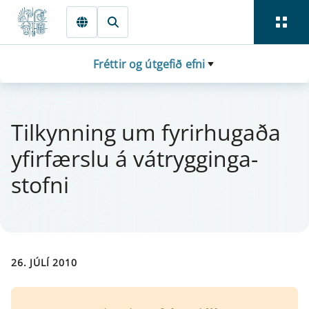
Fara beint í Meginmál
Fréttir og útgefið efni
Til­kynn­ing um fyr­ir­hugaða
yfir­færslu á vá­trygg­inga­
stofni
26. JÚLÍ 2010