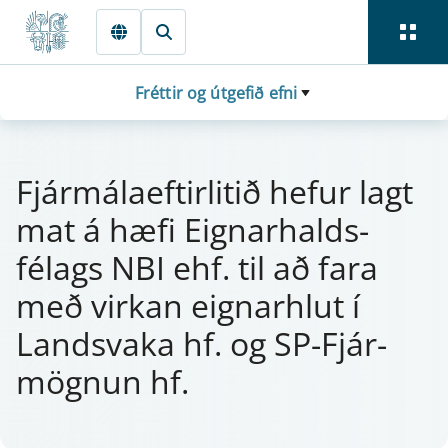
Fara beint í Meginmál
Fréttir og útgefið efni
Fjá­r­mála­eft­i­r­litið hef­ur lagt
mat á hæfi Eign­ar­halds­
félags NBI ehf. til að fara
með virk­an eign­ar­hlut í
Landsvaka hf. og SP-Fjá­r­
mögn­un hf.