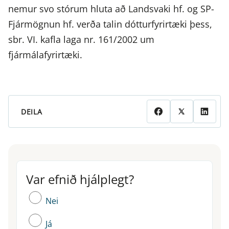
nemur svo stórum hluta að Landsvaki hf. og SP-
Fjármögnun hf. verða talin dótturfyrirtæki þess,
sbr. VI. kafla laga nr. 161/2002 um
fjármálafyrirtæki.
DEILA
Var efnið hjálplegt?
Var efnið hjálplegt?
Nei
Já