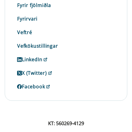
Fyrir fjölmiðla
Fyrirvari
Veftré
Vefkökustillingar
LinkedIn
X (Twitter)
Facebook
KT: 560269-4129