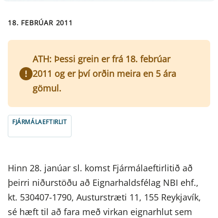
18. FEBRÚAR 2011
ATH: Þessi grein er frá 18. febrúar
2011 og er því orðin meira en 5 ára
gömul.
FJÁRMÁLAEFTIRLIT
Hinn 28. janúar sl. komst Fjármálaeftirlitið að
þeirri niðurstöðu að Eignarhaldsfélag NBI ehf.,
kt. 530407-1790, Austurstræti 11, 155 Reykjavík,
sé hæft til að fara með virkan eignarhlut sem