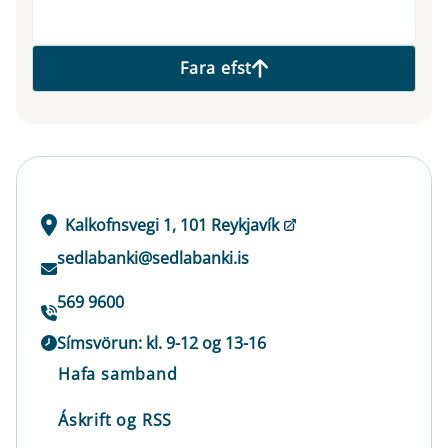
Fara efst
Kalkofnsvegi 1, 101 Reykjavík
sedlabanki@sedlabanki.is
569 9600
Símsvörun: kl. 9-12 og 13-16
Hafa samband
Áskrift og RSS