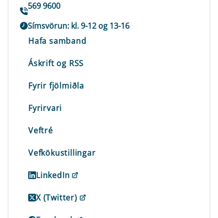
569 9600
Símsvörun: kl. 9-12 og 13-16
Hafa samband
Áskrift og RSS
Fyrir fjölmiðla
Fyrirvari
Veftré
Vefkökustillingar
LinkedIn
X (Twitter)