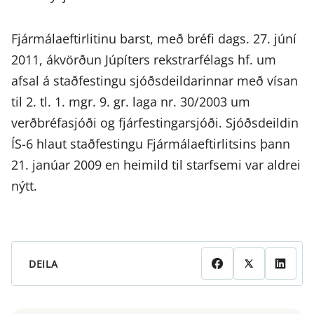
Fjármálaeftirlitinu barst, með bréfi dags. 27. júní
2011, ákvörðun Júpíters rekstrarfélags hf. um
afsal á staðfestingu sjóðsdeildarinnar með vísan
til 2. tl. 1. mgr. 9. gr. laga nr. 30/2003 um
verðbréfasjóði og fjárfestingarsjóði. Sjóðsdeildin
ÍS-6 hlaut staðfestingu Fjármálaeftirlitsins þann
21. janúar 2009 en heimild til starfsemi var aldrei
nýtt.
DEILA