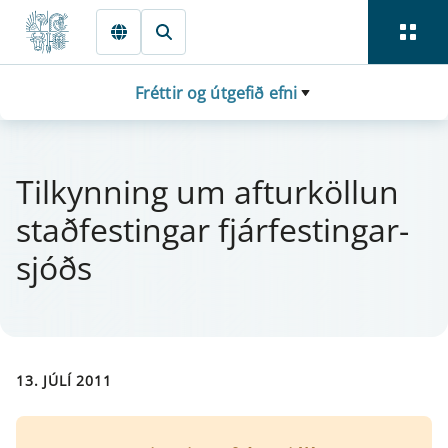
Fara beint í Meginmál
Fréttir og útgefið efni
Til­kynn­ing um af­t­ur­köll­un
staðfest­ing­ar fjá­rfest­ing­ar­
sjóðs
13. JÚLÍ 2011