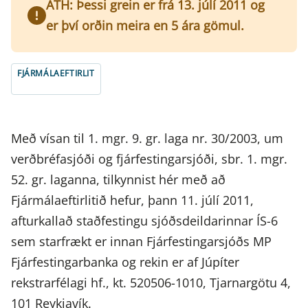
ATH: Þessi grein er frá 13. júlí 2011 og
er því orðin meira en 5 ára gömul.
FJÁRMÁLAEFTIRLIT
Með vísan til 1. mgr. 9. gr. laga nr. 30/2003, um
verðbréfasjóði og fjárfestingarsjóði, sbr. 1. mgr.
52. gr. laganna, tilkynnist hér með að
Fjármálaeftirlitið hefur, þann 11. júlí 2011,
afturkallað staðfestingu sjóðsdeildarinnar ÍS-6
sem starfrækt er innan Fjárfestingarsjóðs MP
Fjárfestingarbanka og rekin er af Júpíter
rekstrarfélagi hf., kt. 520506-1010, Tjarnargötu 4,
101 Reykjavík.