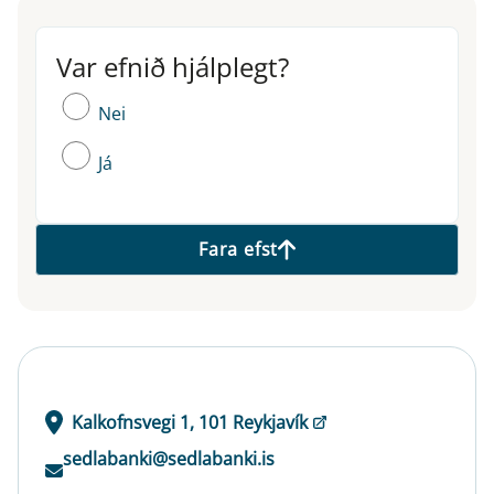
Var efnið hjálplegt?
Var efnið hjálplegt?
Nei
Já
Fara efst
Kalkofnsvegi 1, 101 Reykjavík
sedlabanki@sedlabanki.is