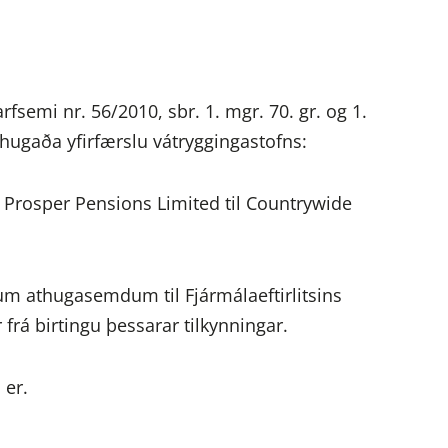
rfsemi nr. 56/2010, sbr. 1. mgr. 70. gr. og 1.
rhugaða yfirfærslu vátryggingastofns:
 Prosper Pensions Limited til Countrywide
gum athugasemdum til Fjármálaeftirlitsins
frá birtingu þessarar tilkynningar.
 er.