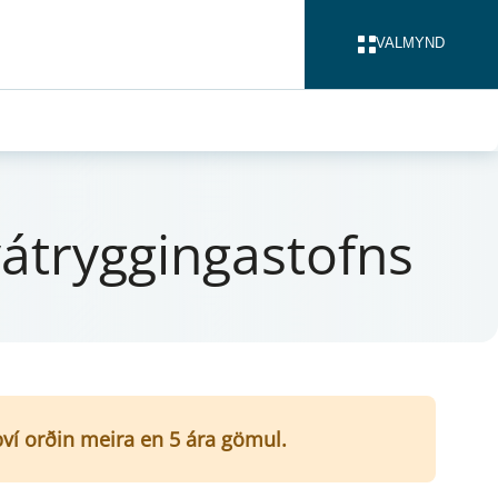
VALMYND
LOKA
vá­trygg­inga­stofns
 því orðin meira en 5 ára gömul.