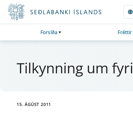
Fara beint í Meginmál
Forsíða
Fréttir
Til­kynn­ing um fyr­
15. ÁGÚST 2011