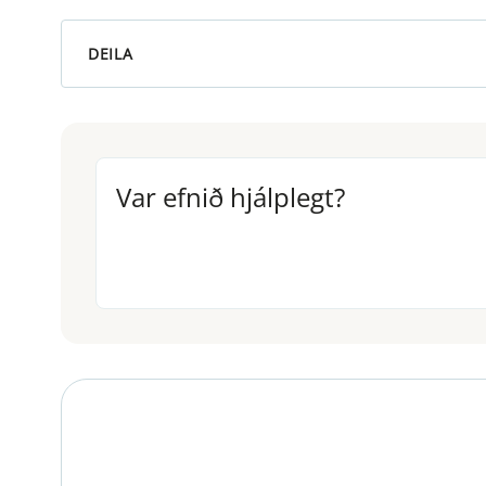
DEILA
Var efnið hjálplegt?
Var efnið hjálplegt?