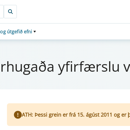
 og útgefið efni
ir­hugaða yfir­færslu 
ATH: Þessi grein er frá 15. ágúst 2011 og er