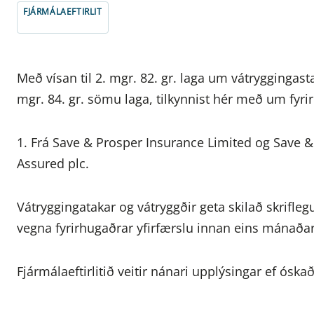
FJÁRMÁLAEFTIRLIT
Með vísan til 2. mgr. 82. gr. laga um vátryggingasta
mgr. 84. gr. sömu laga, tilkynnist hér með um fyri
1. Frá Save & Prosper Insurance Limited og Save &
Assured plc.
Vátryggingatakar og vátryggðir geta skilað skrifle
vegna fyrirhugaðrar yfirfærslu innan eins mánaðar 
Fjármálaeftirlitið veitir nánari upplýsingar ef óskað