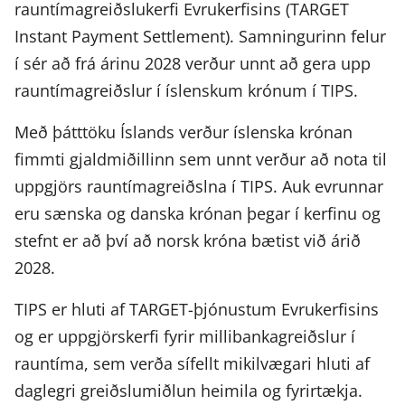
rauntímagreiðslukerfi Evrukerfisins (TARGET
Instant Payment Settlement). Samningurinn felur
í sér að frá árinu 2028 verður unnt að gera upp
rauntímagreiðslur í íslenskum krónum í TIPS.
Með þátttöku Íslands verður íslenska krónan
fimmti gjaldmiðillinn sem unnt verður að nota til
uppgjörs rauntímagreiðslna í TIPS. Auk evrunnar
eru sænska og danska krónan þegar í kerfinu og
stefnt er að því að norsk króna bætist við árið
2028.
TIPS er hluti af TARGET-þjónustum Evrukerfisins
og er uppgjörskerfi fyrir millibankagreiðslur í
rauntíma, sem verða sífellt mikilvægari hluti af
daglegri greiðslumiðlun heimila og fyrirtækja.