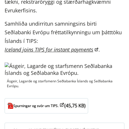
tækni, rekstraröryggi og stærðarhagkvæmni
Evrukerfisins.
Samhliða undirritun samningsins birti
Seðlabanki Evrópu fréttatilkynningu um þátttöku
Íslands í TIPS:
Iceland joins TIPS for instant payments
.
Ásgeir, Lagarde og starfsmenn Seðlabanka Íslands og Seðlabanka
Evrópu.
(45,75 KB)
Spurningar og svör um TIPS.