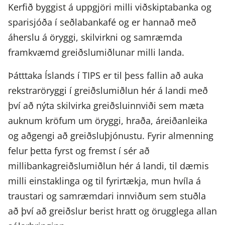
Kerfið byggist á uppgjöri milli viðskiptabanka og
sparisjóða í seðlabankafé og er hannað með
áherslu á öryggi, skilvirkni og samræmda
framkvæmd greiðslumiðlunar milli landa.
Þátttaka Íslands í TIPS er til þess fallin að auka
rekstraröryggi í greiðslumiðlun hér á landi með
því að nýta skilvirka greiðsluinnviði sem mæta
auknum kröfum um öryggi, hraða, áreiðanleika
og aðgengi að greiðsluþjónustu. Fyrir almenning
felur þetta fyrst og fremst í sér að
millibankagreiðslumiðlun hér á landi, til dæmis
milli einstaklinga og til fyrirtækja, mun hvíla á
traustari og samræmdari innviðum sem stuðla
að því að greiðslur berist hratt og örugglega allan