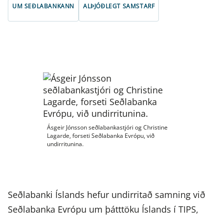
UM SEÐLABANKANN
ALÞJÓÐLEGT SAMSTARF
Ásgeir Jónsson seðlabankastjóri og Christine
Lagarde, forseti Seðlabanka Evrópu, við
undirritunina.
Seðlabanki Íslands hefur undirritað samning við
Seðlabanka Evrópu um þátttöku Íslands í TIPS,