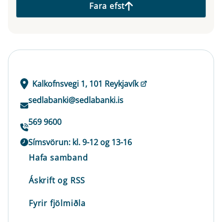
Fara efst
Kalkofnsvegi 1, 101 Reykjavík
sedlabanki@sedlabanki.is
569 9600
Símsvörun: kl. 9-12 og 13-16
Hafa samband
Áskrift og RSS
Fyrir fjölmiðla