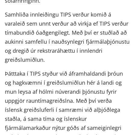
sólarhringinn.
Samhliða innleiðingu TIPS verður komið á
varaleið sem unnt verður að virkja ef TIPS verður
tímabundið óaðgengilegt. Með því er stuðlað að
aukinni samfellu í nauðsynlegri fjármálaþjónustu
og dregið úr rekstraráhættu í innlendri
greiðslumiðlun.
Þátttaka í TIPS styður við áframhaldandi þróun
og hagkvæmni í greiðslumiðlun hér á landi og
mun leysa af hólmi núverandi þjónustu fyrir
uppgjör rauntímagreiðslna. Með því verða
íslensk greiðsluferli í samræmi við alþjóðlega
staðla, á sama tíma og íslenskur
fjármálamarkaður nýtur góðs af sameiginlegri