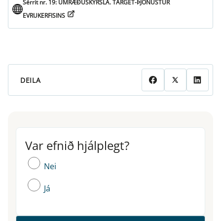
Sérrit nr. 19: UMRÆÐUSKÝRSLA. TARGET-ÞJÓNUSTUR
EVRUKERFISINS
DEILA
Var efnið hjálplegt?
Var efnið hjálplegt?
Nei
Já