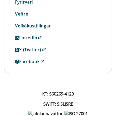
Fyrirvari
Veftré
Vefkökustillingar
LinkedIn
X (Twitter)
Facebook
KT: 560269-4129
SWIFT: SISLISRE