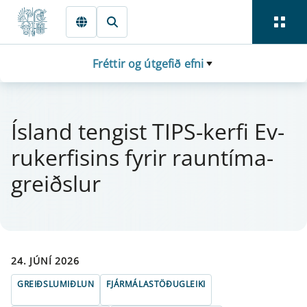
Fara beint í Meginmál
Fréttir og útgefið efni
Ísland teng­ist TIPS-kerfi Ev­
ru­ker­f­is­ins fyr­ir raun­tíma­
greiðsl­ur
24. JÚNÍ 2026
GREIÐSLUMIÐLUN
FJÁRMÁLASTÖÐUGLEIKI