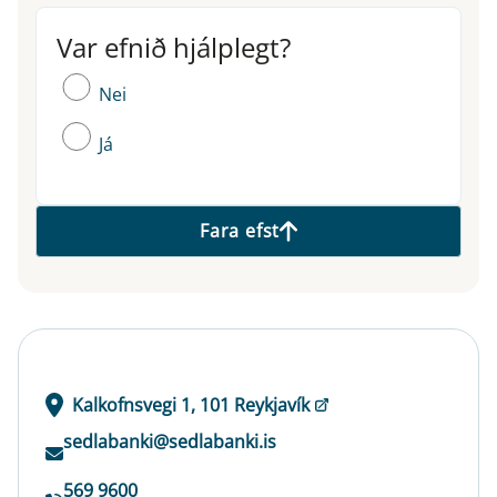
Var efnið hjálplegt?
Var efnið hjálplegt?
Nei
Já
Fara efst
Kalkofnsvegi 1, 101 Reykjavík
sedlabanki@sedlabanki.is
569 9600