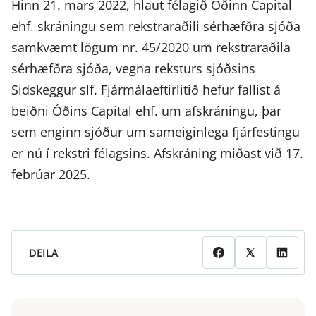
Hinn 21. mars 2022, hlaut félagið Óðinn Capital
ehf. skráningu sem rekstraraðili sérhæfðra sjóða
samkvæmt lögum nr. 45/2020 um rekstraraðila
sérhæfðra sjóða, vegna reksturs sjóðsins
Sidskeggur slf. Fjármálaeftirlitið hefur fallist á
beiðni Óðins Capital ehf. um afskráningu, þar
sem enginn sjóður um sameiginlega fjárfestingu
er nú í rekstri félagsins. Afskráning miðast við 17.
febrúar 2025.
DEILA