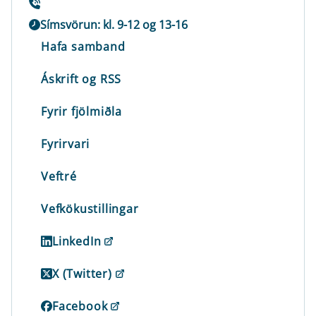
Símsvörun: kl. 9-12 og 13-16
Hafa samband
Áskrift og RSS
Fyrir fjölmiðla
Fyrirvari
Veftré
Vefkökustillingar
LinkedIn
X (Twitter)
Facebook