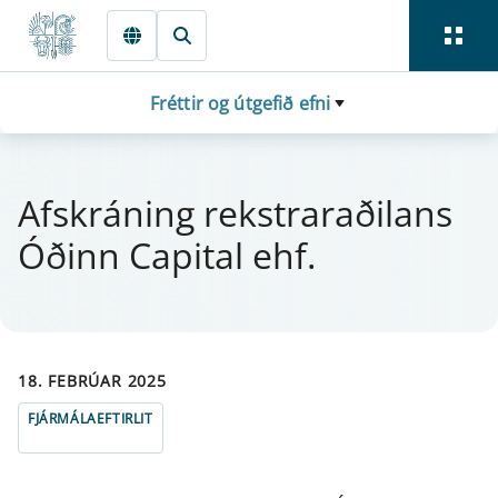
Fara beint í Meginmál
Fréttir og útgefið efni
Af­skrán­ing rekst­r­araðil­ans
Óðinn Capital ehf.
18. FEBRÚAR 2025
FJÁRMÁLAEFTIRLIT