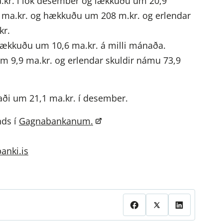
.kr. í lok desember og lækkuðu um 20,9
6 ma.kr. og hækkuðu um 208 m.kr. og erlendar
kr.
lækkuðu um 10,6 ma.kr. á milli mánaða.
m 9,9 ma.kr. og erlendar skuldir námu 73,9
aði um 21,1 ma.kr. í desember.
nds í
Gagnabankanum.
anki.is