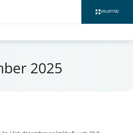
VALMYND
LOKA
m­ber 2025