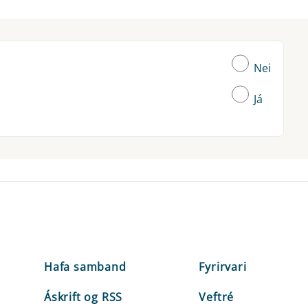
Nei
Já
Hafa samband
Fyrirvari
Áskrift og RSS
Veftré