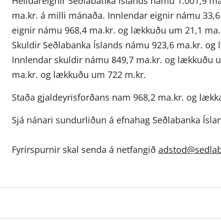
Heildareignir Seðlabanka Íslands námu 1.001,9 ma
ma.kr. á milli mánaða. Innlendar eignir námu 33,
eignir námu 968,4 ma.kr. og lækkuðu um 21,1 ma.
Skuldir Seðlabanka Íslands námu 923,6 ma.kr. og 
Innlendar skuldir námu 849,7 ma.kr. og lækkuðu u
ma.kr. og lækkuðu um 722 m.kr.
Staða gjaldeyrisforðans nam 968,2 ma.kr. og lækk
Sjá nánari sundurliðun á efnahag Seðlabanka Ísla
Fyrirspurnir skal senda á netfangið
adstod@sedlab