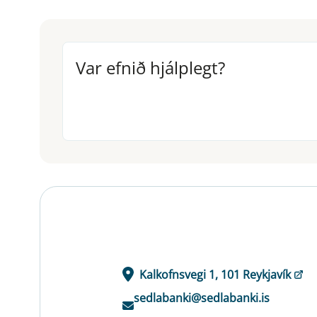
Var efnið hjálplegt?
Var efnið hjálplegt?
Kalkofnsvegi 1, 101 Reykjavík
sedlabanki@sedlabanki.is