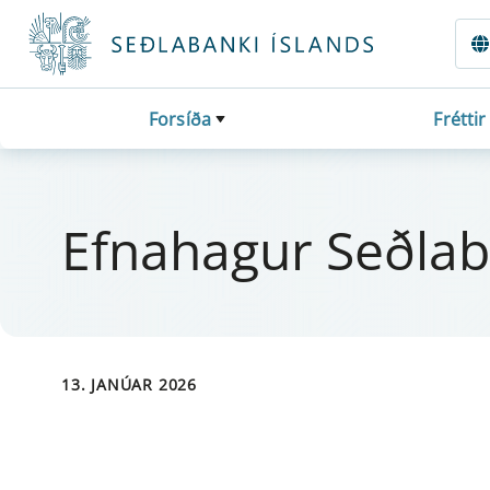
Fara beint í Meginmál
Forsíða
Fréttir
Efna­hag­ur Seðla
13. JANÚAR 2026