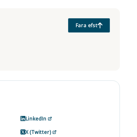
Fara efst
LinkedIn
X (Twitter)