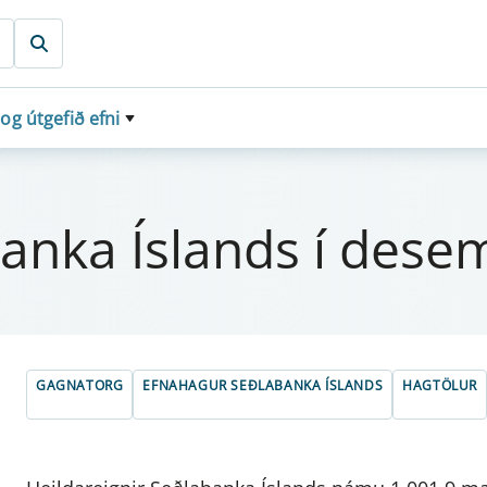
 og útgefið efni
banka Íslands í des­e
GAGNATORG
EFNAHAGUR SEÐLABANKA ÍSLANDS
HAGTÖLUR