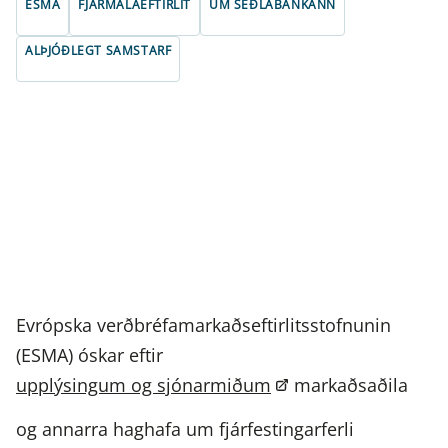
ESMA
FJÁRMÁLAEFTIRLIT
UM SEÐLABANKANN
ALÞJÓÐLEGT SAMSTARF
Evrópska verðbréfamarkaðseftirlitsstofnunin
(ESMA) óskar eftir
upplýsingum og sjónarmiðum
markaðsaðila
og annarra haghafa um fjárfestingarferli