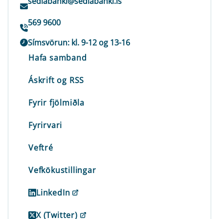
sedlabanki@sedlabanki.is
569 9600
Símsvörun: kl. 9-12 og 13-16
Hafa samband
Áskrift og RSS
Fyrir fjölmiðla
Fyrirvari
Veftré
Vefkökustillingar
LinkedIn
X (Twitter)