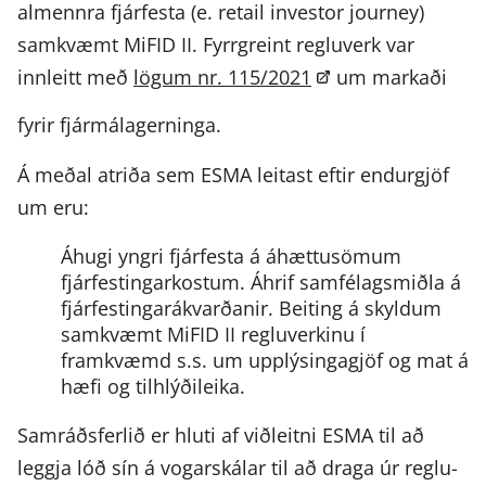
almennra fjárfesta (e. retail investor journey)
samkvæmt MiFID II. Fyrrgreint regluverk var
innleitt með
lögum nr. 115/2021
um markaði
fyrir fjármálagerninga.
Á meðal atriða sem ESMA leitast eftir endurgjöf
um eru:
Áhugi yngri fjárfesta á áhættusömum
fjárfestingarkostum.
Áhrif samfélagsmiðla á
fjárfestingarákvarðanir.
Beiting á skyldum
samkvæmt MiFID II regluverkinu í
framkvæmd s.s. um upplýsingagjöf og mat á
hæfi og tilhlýðileika.
Samráðsferlið er hluti af viðleitni ESMA til að
leggja lóð sín á vogarskálar til að draga úr reglu-