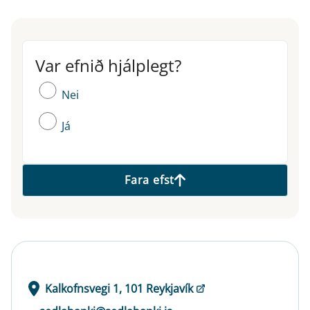
Var efnið hjálplegt?
Var efnið hjálplegt?
Nei
Já
Fara efst
Kalkofnsvegi 1, 101 Reykjavík