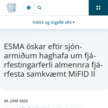
Fara beint í Meginmál
Fréttir og útgefið efni
ESMA ósk­ar eft­ir sjón­
armiðum hag­hafa um fjá­
rfest­ing­a­r­f­erli al­mennra fjá­
rfesta sa­m­kvæmt MiFID II
26. JÚNÍ 2025