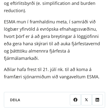
og eftirlitsbyrði (e. simplification and burden
reduction).
ESMA mun í framhaldinu meta, í samráði við
lögbær yfirvöld á evrópska efnahagssvæðinu,
hvort þörf er á að gera breytingar á löggjöfinni
eða gera hana skýrari til að auka fjárfestavernd
og þátttöku almennra fjárfesta á
fjármálamarkaði.
Aðilar hafa frest til 21. júlí nk. til að koma á
framfæri sjónarmiðum við vangaveltum ESMA.
DEILA