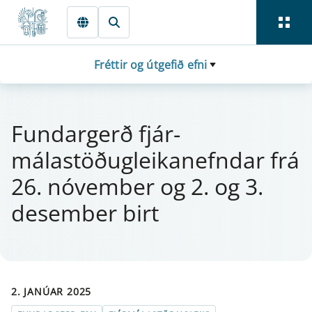
Fara beint í Meginmál
Fréttir og útgefið efni
Fund­ar­gerð fjá­r­
málastöðug­leika­nefnd­ar frá
26. nóv­em­ber og 2. og 3.
des­em­ber birt
2. JANÚAR 2025