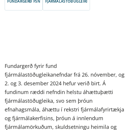
FUNDARGERÐ FSN
FJÁRMÁLASTÖÐUGLEIKI
Fundargerð fyrir fund
fjármálastöðugleikanefndar frá 26. nóvember, og
2. og 3. desember 2024 hefur verið birt. Á
fundinum ræddi nefndin helstu áhættuþætti
fjármálastöðugleika, svo sem þróun
efnahagsmála, áhættu í rekstri fjármálafyrirtækja
og fjármálakerfisins, þróun á innlendum
fjármálamörkuðum, skuldsetningu heimila og