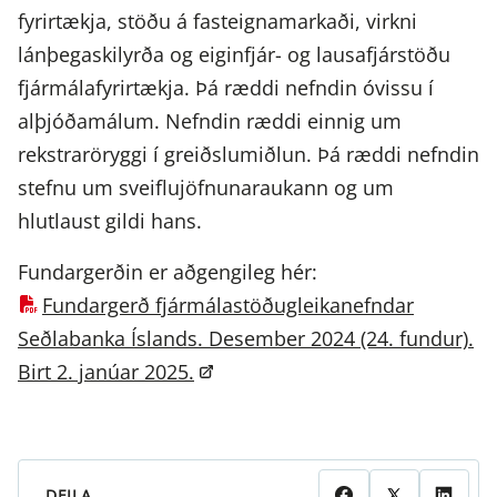
fyrirtækja, stöðu á fasteignamarkaði, virkni
lánþegaskilyrða og eiginfjár- og lausafjárstöðu
fjármálafyrirtækja. Þá ræddi nefndin óvissu í
alþjóðamálum. Nefndin ræddi einnig um
rekstraröryggi í greiðslumiðlun. Þá ræddi nefndin
stefnu um sveiflujöfnunaraukann og um
hlutlaust gildi hans.
Fundargerðin er aðgengileg hér:
Fundargerð fjármálastöðugleikanefndar
Seðlabanka Íslands. Desember 2024 (24. fundur).
Birt 2. janúar 2025.
DEILA