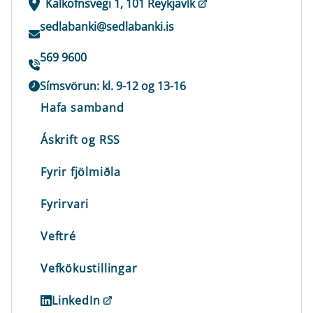
Kalkofnsvegi 1, 101 Reykjavík
sedlabanki@sedlabanki.is
569 9600
Símsvörun: kl. 9-12 og 13-16
Hafa samband
Áskrift og RSS
Fyrir fjölmiðla
Fyrirvari
Veftré
Vefkökustillingar
LinkedIn