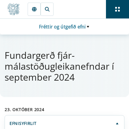
Fara beint í Meginmál
Fréttir og útgefið efni
Fund­ar­gerð fjá­r­
málastöðug­leika­nefnd­ar í
sept­em­ber 2024
23. OKTÓBER 2024
EFNISYFIRLIT