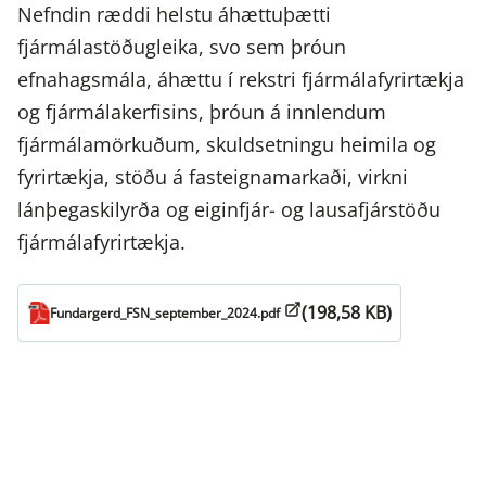
Nefndin ræddi helstu áhættuþætti
fjármálastöðugleika, svo sem þróun
efnahagsmála, áhættu í rekstri fjármálafyrirtækja
og fjármálakerfisins, þróun á innlendum
fjármálamörkuðum, skuldsetningu heimila og
fyrirtækja, stöðu á fasteignamarkaði, virkni
lánþegaskilyrða og eiginfjár- og lausafjárstöðu
fjármálafyrirtækja.
(198,58 KB)
Fundargerd_FSN_september_2024.pdf