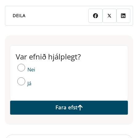
DEILA
Var efnið hjálplegt?
Var efnið hjálplegt?
Nei
Já
Fara efst