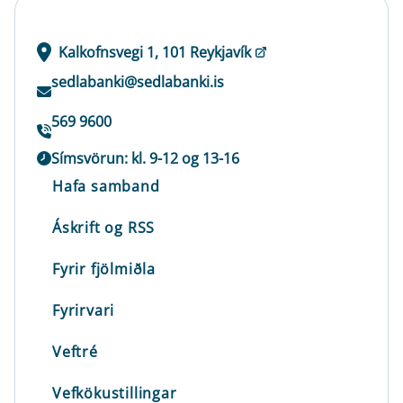
Kalkofnsvegi 1, 101 Reykjavík
sedlabanki@sedlabanki.is
569 9600
Símsvörun: kl. 9-12 og 13-16
Hafa samband
Áskrift og RSS
Fyrir fjölmiðla
Fyrirvari
Veftré
Vefkökustillingar