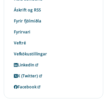
Áskrift og RSS
Fyrir fjölmiðla
Fyrirvari
Veftré
Vefkökustillingar
LinkedIn
X (Twitter)
Facebook