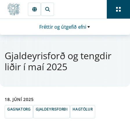
Fara beint í Meginmál
Fréttir og útgefið efni
Gjal­dey­ris­forð og tengd­ir
liðir í maí 2025
18. JÚNÍ 2025
GAGNATORG
GJALDEYRISFORÐI
HAGTÖLUR