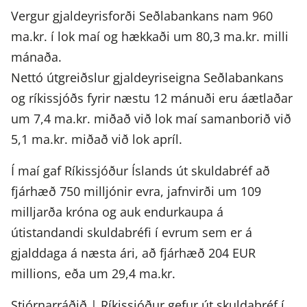
Vergur gjaldeyrisforði Seðlabankans nam 960
ma.kr. í lok maí og hækkaði um 80,3 ma.kr. milli
mánaða.
Nettó útgreiðslur gjaldeyriseigna Seðlabankans
og ríkissjóðs fyrir næstu 12 mánuði eru áætlaðar
um 7,4 ma.kr. miðað við lok maí samanborið við
5,1 ma.kr. miðað við lok apríl.
Í maí gaf Ríkissjóður Íslands út skuldabréf að
fjárhæð 750 milljónir evra, jafnvirði um 109
milljarða króna og auk endurkaupa á
útistandandi skuldabréfi í evrum sem er á
gjalddaga á næsta ári, að fjárhæð 204 EUR
millions, eða um 29,4 ma.kr.
Stjórnarráðið | Ríkissjóður gefur út skuldabréf í