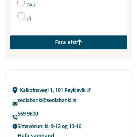
Nei
Já
Fara efst
Kalkofnsvegi 1, 101 Reykjavík
sedlabanki@sedlabanki.is
569 9600
Símsvörun: kl. 9-12 og 13-16
Hafa samband