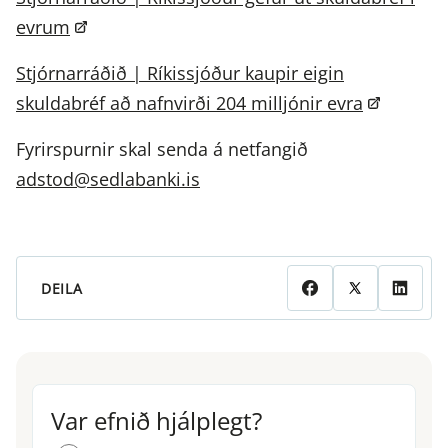
evrum
Stjórnarráðið | Ríkissjóður kaupir eigin
skuldabréf að nafnvirði 204 milljónir evra
Fyrirspurnir skal senda á netfangið
adstod@sedlabanki.is
DEILA
Var efnið hjálplegt?
Var efnið hjálplegt?