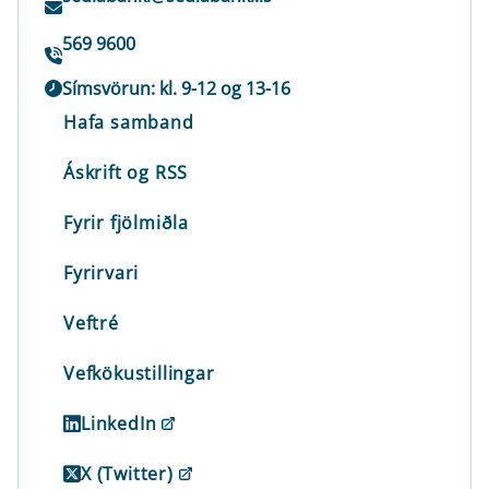
569 9600
Símsvörun: kl. 9-12 og 13-16
Hafa samband
Áskrift og RSS
Fyrir fjölmiðla
Fyrirvari
Veftré
Vefkökustillingar
LinkedIn
X (Twitter)