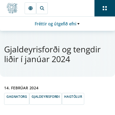
Fara beint í Meginmál
Fréttir og útgefið efni
Gjal­dey­ris­forði og tengd­ir
liðir í janú­ar 2024
14. FEBRÚAR 2024
GAGNATORG
GJALDEYRISFORÐI
HAGTÖLUR