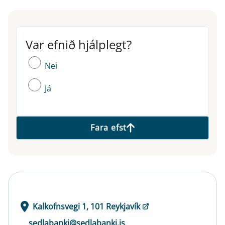
Var efnið hjálplegt?
Var efnið hjálplegt?
Nei
Já
Fara efst
Kalkofnsvegi 1, 101 Reykjavík
sedlabanki@sedlabanki.is