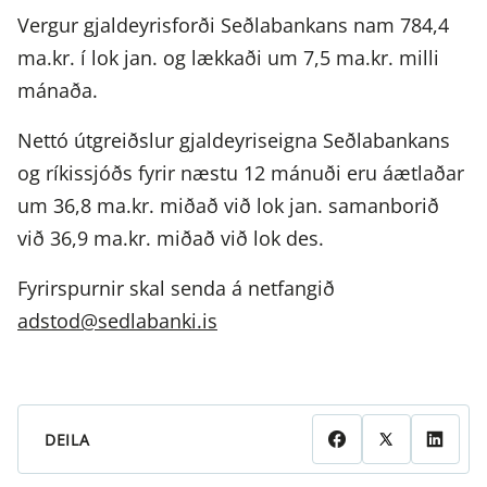
Vergur gjaldeyrisforði Seðlabankans nam 784,4
ma.kr. í lok jan. og lækkaði um 7,5 ma.kr. milli
mánaða.
Nettó útgreiðslur gjaldeyriseigna Seðlabankans
og ríkissjóðs fyrir næstu 12 mánuði eru áætlaðar
um 36,8 ma.kr. miðað við lok jan. samanborið
við 36,9 ma.kr. miðað við lok des.
Fyrirspurnir skal senda á netfangið
adstod@sedlabanki.is
DEILA