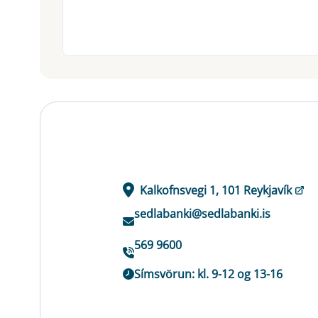
Kalkofnsvegi 1, 101 Reykjavík
sedlabanki@sedlabanki.is
569 9600
Símsvörun: kl. 9-12 og 13-16