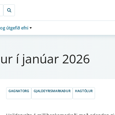
 og útgefið efni
ður í janú­ar 2026
GAGNATORG
GJALDEYRISMARKAÐUR
HAGTÖLUR