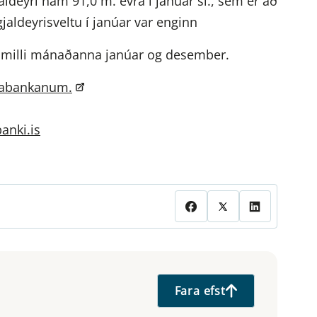
ldeyri nam 91,0 m. evra í janúar sl., sem er að
gjaldeyrisveltu í janúar var enginn
 milli mánaðanna janúar og desember.
abankanum.
anki.is
Fara efst