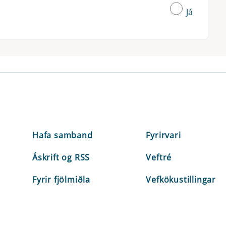
Já
Hafa samband
Fyrirvari
Áskrift og RSS
Veftré
Fyrir fjölmiðla
Vefkökustillingar