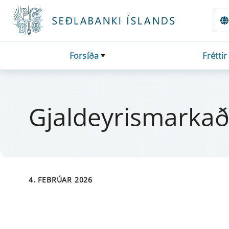
Fara beint í Meginmál
Forsíða
Fréttir
Gjal­dey­r­is­marka
4. FEBRÚAR 2026