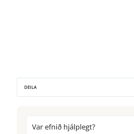
DEILA
Var efnið hjálplegt?
Var efnið hjálplegt?