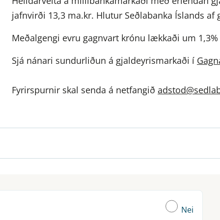
Heildarvelta á millibankamarkaði með erlendan gja
jafnvirði 13,3 ma.kr. Hlutur Seðlabanka Íslands af 
Meðalgengi evru gagnvart krónu lækkaði um 1,3%
Sjá nánari sundurliðun á gjaldeyrismarkaði í
Gagn
Fyrirspurnir skal senda á netfangið
adstod@sedlab
Nei