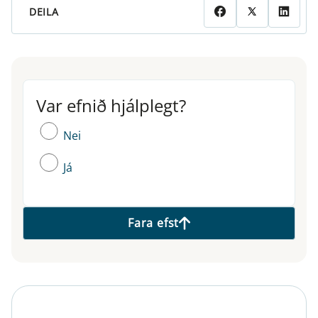
DEILA
Var efnið hjálplegt?
Var efnið hjálplegt?
Nei
Já
Fara efst