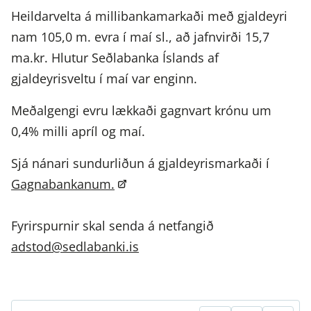
Heildarvelta á millibankamarkaði með gjaldeyri
nam 105,0 m. evra í maí sl., að jafnvirði 15,7
ma.kr. Hlutur Seðlabanka Íslands af
gjaldeyrisveltu í maí var enginn.
Meðalgengi evru lækkaði gagnvart krónu um
0,4% milli apríl og maí.
Sjá nánari sundurliðun á gjaldeyrismarkaði í
Gagnabankanum.
Fyrirspurnir skal senda á netfangið
adstod@sedlabanki.is