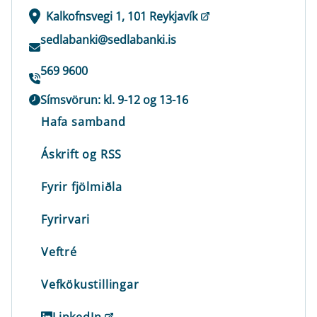
Kalkofnsvegi 1, 101 Reykjavík
sedlabanki@sedlabanki.is
569 9600
Símsvörun: kl. 9-12 og 13-16
Hafa samband
Áskrift og RSS
Fyrir fjölmiðla
Fyrirvari
Veftré
Vefkökustillingar