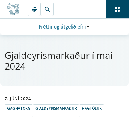
Fara beint í Meginmál
Fréttir og útgefið efni
Gjal­dey­r­is­markaður í maí
2024
7. JÚNÍ 2024
GAGNATORG
GJALDEYRISMARKAÐUR
HAGTÖLUR