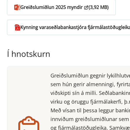
Greiðslumiðlun 2025 myndir
(3,92 MB)
Kynning varaseðlabankastjóra fjármálastöðugleik
Í hnotskurn
Greiðslumiðlun gegnir lykilhlutv
sem hún gerir almenningi, fyrirt
viðskipti sín á milli. Seðlabank
virku og öruggu fjármálakerfi, þ.
Með vísan til þessa leggur banki
innviðum greiðslumiðlunar sem er
og fjármálastöðugleika. Samkvæ