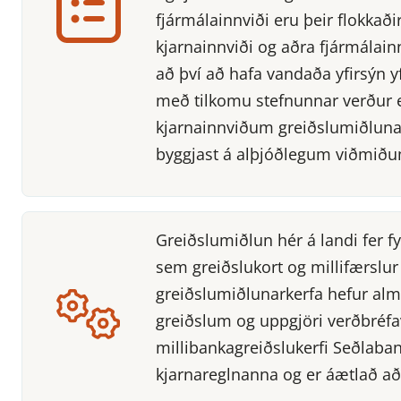
fjármálainnviði eru þeir flokkaði
kjarnainnviði og aðra fjármálai
að því að hafa vandaða yfirsýn y
með tilkomu stefnunnar verður e
kjarnainnviðum greiðslumiðlunar
byggjast á alþjóðlegum viðmið
Greiðslumiðlun hér á landi fer 
sem greiðslukort og millifærslur
greiðslumiðlunarkerfa hefur alm
greiðslum og uppgjöri verðbréfa
millibankagreiðslukerfi Seðlab
kjarnareglnanna og er áætlað að þ