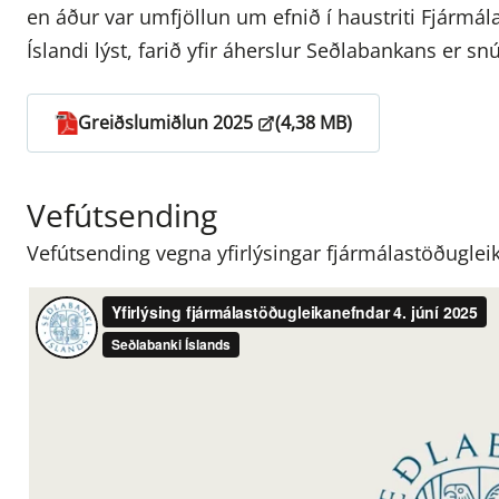
en áður var umfjöllun um efnið í haustriti Fjármála
Íslandi lýst, farið yfir áherslur Seðlabankans er 
Greiðslumiðlun 2025
(4,38 MB)
Vefútsending
Vefútsending vegna yfirlýsingar fjármálastöðugle