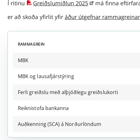
Í ritinu
Greiðslumiðlun 2025
má finna eftirfa
er að skoða yfirlit yfir
áður útgefnar rammagreinar
RAMMAGREIN
MBK
MBK og lausafjárstýring
Ferli greiðslu með alþjóðlegu greiðslukorti
Reiknistofa bankanna
Auðkenning (SCA) á Norðurlöndum