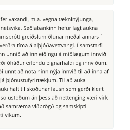
 fer vaxandi, m.a. vegna tækninýjunga,
g netsvika. Seðlabankinn hefur lagt aukna
námsþrótt greiðslumiðlunar meðal annars í
verðra tíma á alþjóðavettvangi. Í samstarfi
inn unnið að innleiðingu á miðlægum innvið
bæði óháður erlendu eignarhaldi og innviðum.
i unnt að nota hinn nýja innvið til að inna af
já þjónustufyrirtækjum. Til að auka
ki haft til skoðunar lausn sem gerði kleift
 sölustöðum án þess að nettenging væri virk
m að samræma viðbrögð og samskipti
tilvikum.