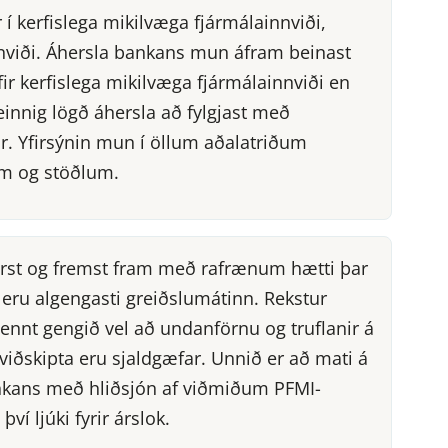
r í kerfislega mikilvæga fjármálainnviði,
nnviði. Áhersla bankans mun áfram beinast
fir kerfislega mikilvæga fjármálainnviði en
innig lögð áhersla að fylgjast með
. Yfirsýnin mun í öllum aðalatriðum
um og stöðlum.
fyrst og fremst fram með rafrænum hætti þar
 eru algengasti greiðslumátinn. Rekstur
ennt gengið vel að undanförnu og truflanir á
viðskipta eru sjaldgæfar. Unnið er að mati á
ankans með hliðsjón af viðmiðum PFMI-
ví ljúki fyrir árslok.