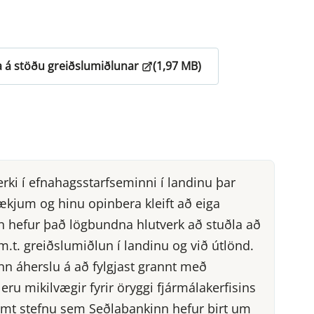
a á stöðu greiðslumiðlunar
(1,97 MB)
erki í efnahagsstarfseminni í landinu þar
ækjum og hinu opinbera kleift að eiga
inn hefur það lögbundna hlutverk að stuðla að
m.t. greiðslumiðlun í landinu og við útlönd.
nn áherslu á að fylgjast grannt með
u mikilvægir fyrir öryggi fjármálakerfisins
mt stefnu sem Seðlabankinn hefur birt um