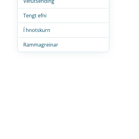
Vefútsending
Tengt efni
Í hnotskurn
Rammagreinar