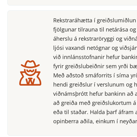
Rekstraráhætta í greiðslumiðlun
fjölgunar tilrauna til netárása o
áherslu á rekstraröryggi og við
ljósi vaxandi netógnar og viðsjár
við innlánsstofnanir hefur bank
fyrir greiðslubeiðnir sem yrði 
Með aðstoð smáforrits í síma yrð
hendi greiðslur í verslunum og h
viðnámsþrótt hefur bankinn að au
að greiða með greiðslukortum á
eða til staðar. Halda þarf áfra
opinberra aðila, einkum í neyðar