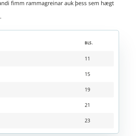
randi fimm rammagreinar auk þess sem hægt
.
BLS.
11
15
19
21
23