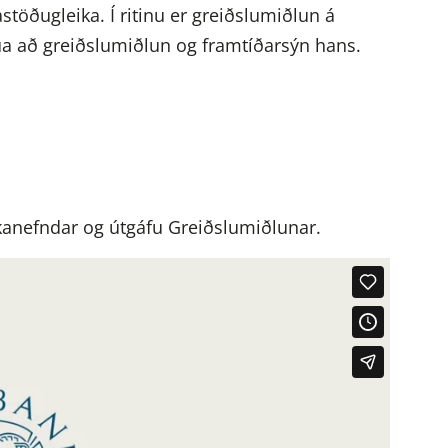
stöðugleika. Í ritinu er greiðslumiðlun á
snúa að greiðslumiðlun og framtíðarsýn hans.
ikanefndar og útgáfu Greiðslumiðlunar.