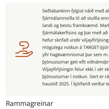
Seðlabankinn fylgist náið með al
fjármálainnviða til að stuðla en
landi og bestu framkvæmd. Markm
fjármálakerfisins og þar með að
hefur skrifað undir viljayfirlýs
mögulega notkun á TARGET-þjónu
yfir hagkvæmnismat þar sem m.a.
þjónusturnar geti eflt viðnámsþr
Viljayfirlýsingin felur ekki í sér
þjónusturnar í notkun. Gert er r
haustið 2025. Í kjölfarið verður
Rammagreinar