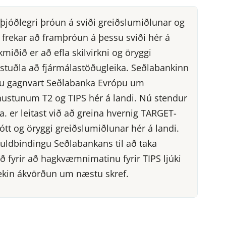
þjóðlegri þróun á sviði greiðslumiðlunar og
n frekar að framþróun á þessu sviði hér á
iðið er að efla skilvirkni og öryggi
 stuðla að fjármálastöðugleika. Seðlabankinn
ingu gagnvart Seðlabanka Evrópu um
stunum T2 og TIPS hér á landi. Nú stendur
 er leitast við að greina hvernig TARGET-
ótt og öryggi greiðslumiðlunar hér á landi.
 skuldbindingu Seðlabankans til að taka
áð fyrir að hagkvæmnimatinu fyrir TIPS ljúki
 tekin ákvörðun um næstu skref.