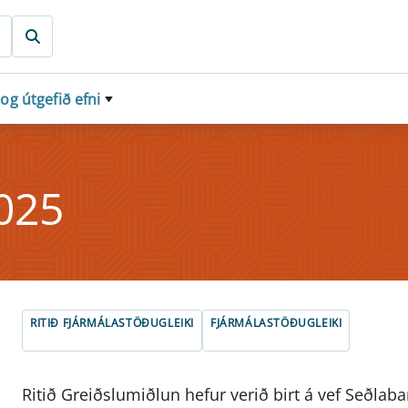
 og útgefið efni
025
RITIÐ FJÁRMÁLASTÖÐUGLEIKI
FJÁRMÁLASTÖÐUGLEIKI
Ritið Greiðslumiðlun hefur verið birt á vef Seðlabank