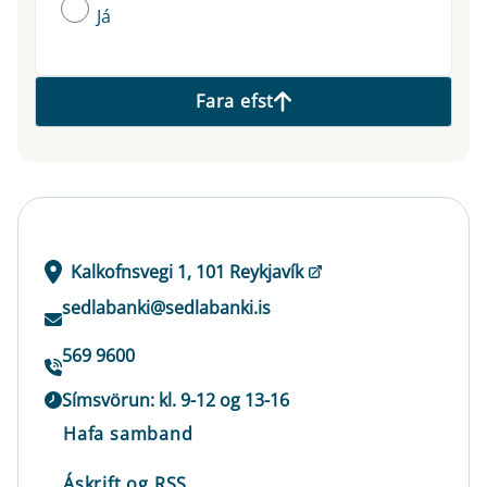
Já
Fara efst
Kalkofnsvegi 1, 101 Reykjavík
sedlabanki@sedlabanki.is
569 9600
Símsvörun: kl. 9-12 og 13-16
Hafa samband
Áskrift og RSS