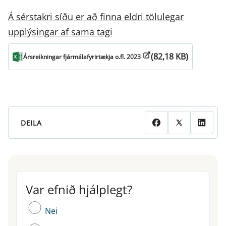
Á sérstakri síðu er að finna eldri tölulegar
upplýsingar af sama tagi
(82,18 KB)
Ársreikningar fjármálafyrirtækja o.fl. 2023
DEILA
Var efnið hjálplegt?
Var efnið hjálplegt?
Nei