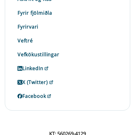
Fyrir fjölmiðla
Fyrirvari
Veftré
Vefkökustillingar
LinkedIn
X (Twitter)
Facebook
KT: 560269-4129