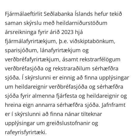
Fjármálaeftirlit Seðlabanka Íslands hefur tekið
saman skýrslu með heildarniðurstöðum
ársreikninga fyrir árið 2023 hjá
fjármálafyrirtækjum, þ.e. viðskiptabönkum,
sparisjóðum, lánafyrirtækjum og
verðbréfafyrirtækjum, ásamt rekstrarfélögum
verðbréfasjóða og rekstraraðilum sérhæfðra
sjóða. Í skýrslunni er einnig að finna upplýsingar
um heildareignir verðbréfasjóða og sérhæfðra
sjóða fyrir almenna fjárfesta og heildareignir og
hreina eign annarra sérhæfðra sjóða. Jafnframt
er í skýrslunni að finna nánar tilteknar
upplýsingar um greiðslustofnanir og
rafeyrisfyrirtæki.