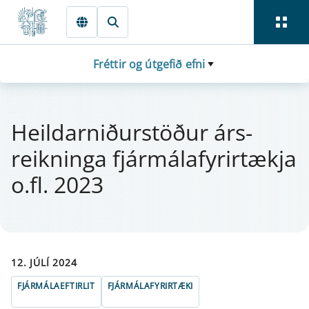
Fara beint í Meginmál
Fréttir og útgefið efni
Heil­d­arniður­stöður árs­
reikn­inga fjá­r­mála­fyr­ir­tækja
o.fl. 2023
12. JÚLÍ 2024
FJÁRMÁLAEFTIRLIT
FJÁRMÁLAFYRIRTÆKI