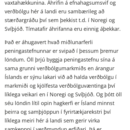
vaxtahækkunina. Áhrifin á efnahagsumsvif og
verðbólgu hér á landi eru sambærileg að
stærðargráðu því sem þekkist t.d. í Noregi og
Svíþjóð. Tímatafir áhrifanna eru einnig áþekkar.
Það er áhugavert hvað miðlunarferli
peningastefnunnar er svipað í þessum þremur
löndum. Öll þrjú byggja peningastefnu sína á
sama grunni verðbólgumarkmiðs en árangur
Íslands er sýnu lakari við að halda verðbólgu í
markmiði og kjölfesta verðbólguvæntinga því
líklega veikari en í Noregi og Svíþjóð. Og þótt öll
séu löndin lítil opin hagkerfi er Ísland minnst
þeirra og samþjöppun í fyrirtækjarekstri því
líklega meiri hér á landi sem gerir virka
samkeppni í verðmyndun erfiðari. Þá er