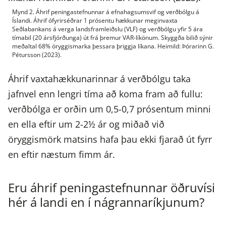
Mynd 2. Áhrif peningastefnunnar á efnahagsumsvif og verðbólgu á
Íslandi. Áhrif ófyrirséðrar 1 prósentu hækkunar meginvaxta
Seðlabankans á verga landsframleiðslu (VLF) og verðbólgu yfir 5 ára
tímabil (20 ársfjórðunga) út frá þremur VAR-líkönum. Skyggða bilið sýnir
meðaltal 68% öryggismarka þessara þriggja líkana. Heimild: Þórarinn G.
Pétursson (2023).
Áhrif vaxtahækkunarinnar á verðbólgu taka
jafnvel enn lengri tíma að koma fram að fullu:
verðbólga er orðin um 0,5-0,7 prósentum minni
en ella eftir um 2-2½ ár og miðað við
öryggismörk matsins hafa þau ekki fjarað út fyrr
en eftir næstum fimm ár.
Eru áhrif peningastefnunnar öðruvísi
hér á landi en í nágrannaríkjunum?