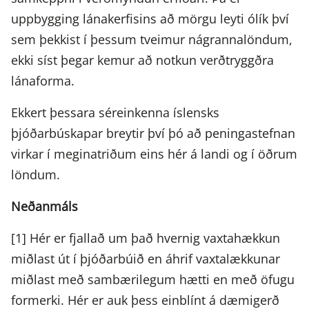
uppbygging lánakerfisins að mörgu leyti ólík því
sem þekkist í þessum tveimur nágrannalöndum,
ekki síst þegar kemur að notkun verðtryggðra
lánaforma.
Ekkert þessara séreinkenna íslensks
þjóðarbúskapar breytir því þó að peningastefnan
virkar í meginatriðum eins hér á landi og í öðrum
löndum.
Neðanmáls
[1] Hér er fjallað um það hvernig vaxtahækkun
miðlast út í þjóðarbúið en áhrif vaxtalækkunar
miðlast með sambærilegum hætti en með öfugu
formerki. Hér er auk þess einblínt á dæmigerð