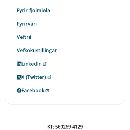
Fyrir fjölmiðla
Fyrirvari
Veftré
Vefkökustillingar
LinkedIn
X (Twitter)
Facebook
KT: 560269-4129