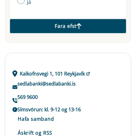
Já
Fara efst
Kalkofnsvegi 1, 101 Reykjavík
sedlabanki@sedlabanki.is
569 9600
Símsvörun: kl. 9-12 og 13-16
Hafa samband
Áskrift og RSS