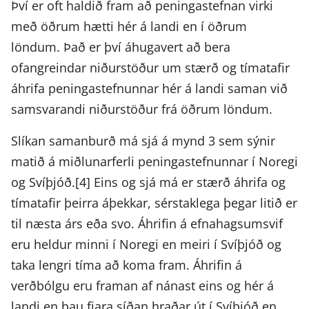
Því er oft haldið fram að peningastefnan virki
með öðrum hætti hér á landi en í öðrum
löndum. Það er því áhugavert að bera
ofangreindar niðurstöður um stærð og tímatafir
áhrifa peningastefnunnar hér á landi saman við
samsvarandi niðurstöður frá öðrum löndum.
Slíkan samanburð má sjá á mynd 3 sem sýnir
matið á miðlunarferli peningastefnunnar í Noregi
og Svíþjóð.[4] Eins og sjá má er stærð áhrifa og
tímatafir þeirra áþekkar, sérstaklega þegar litið er
til næsta árs eða svo. Áhrifin á efnahagsumsvif
eru heldur minni í Noregi en meiri í Svíþjóð og
taka lengri tíma að koma fram. Áhrifin á
verðbólgu eru framan af nánast eins og hér á
landi en þau fjara síðan hraðar út í Svíþjóð en