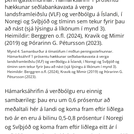
Mynd 4. Samanburður á tímatöfum í miðlun peningastefnunnar.
Hámarksáhrif 1 prósentu hækkunar seðlabankavaxta á verga
landsframleiðslu (VLF) og verðbólgu á Íslandi, í Noregi og Svíþjóð og
tíminn sem tekur fyrir þau að nást (sjá lýsingu á líkönum í mynd 3).
Heimildir: Berggren o.fl. (2024), Kravik og Mimir (2019) og Þórarinn G.
Pétursson (2023).
Hámarksáhrifin á verðbólgu eru einnig
sambærileg: þau eru um 0,6 prósentur að
meðaltali hér á landi og koma fram eftir liðlega
tvö ár en eru á bilinu 0,5-0,8 prósentur í Noregi
og Svíþjóð og koma fram eftir liðlega eitt ár í