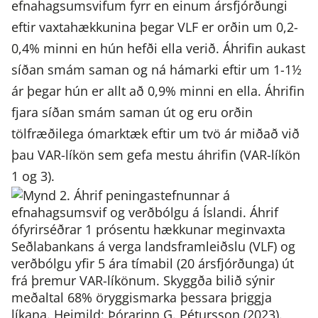
efnahagsumsvifum fyrr en einum ársfjórðungi
eftir vaxtahækkunina þegar VLF er orðin um 0,2-
0,4% minni en hún hefði ella verið. Áhrifin aukast
síðan smám saman og ná hámarki eftir um 1-1½
ár þegar hún er allt að 0,9% minni en ella. Áhrifin
fjara síðan smám saman út og eru orðin
tölfræðilega ómarktæk eftir um tvö ár miðað við
þau VAR-líkön sem gefa mestu áhrifin (VAR-líkön
1 og 3).