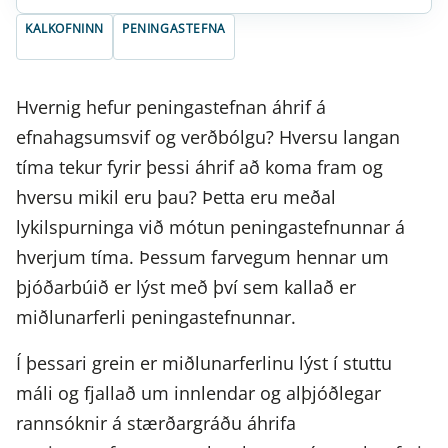
KALKOFNINN
PENINGASTEFNA
Hvernig hefur peningastefnan áhrif á
efnahagsumsvif og verðbólgu? Hversu langan
tíma tekur fyrir þessi áhrif að koma fram og
hversu mikil eru þau? Þetta eru meðal
lykilspurninga við mótun peningastefnunnar á
hverjum tíma. Þessum farvegum hennar um
þjóðarbúið er lýst með því sem kallað er
miðlunarferli peningastefnunnar.
Í þessari grein er miðlunarferlinu lýst í stuttu
máli og fjallað um innlendar og alþjóðlegar
rannsóknir á stærðargráðu áhrifa