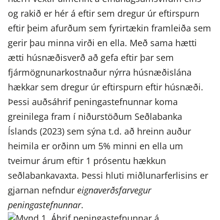
og rakið er hér á eftir sem dregur úr eftirspurn
eftir þeim afurðum sem fyrirtækin framleiða sem
gerir þau minna virði en ella. Með sama hætti
ætti húsnæðisverð að gefa eftir þar sem
fjármögnunarkostnaður nýrra húsnæðislána
hækkar sem dregur úr eftirspurn eftir húsnæði.
Þessi auðsáhrif peningastefnunnar koma
greinilega fram í niðurstöðum Seðlabanka
Íslands (2023) sem sýna t.d. að hreinn auður
heimila er orðinn um 5% minni en ella um
tveimur árum eftir 1 prósentu hækkun
seðlabankavaxta. Þessi hluti miðlunarferlisins er
gjarnan nefndur
eignaverðsfarvegur
peningastefnunnar
.