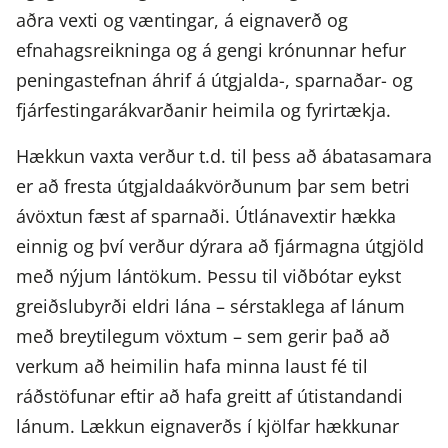
aðra vexti og væntingar, á eignaverð og
efnahagsreikninga og á gengi krónunnar hefur
peningastefnan áhrif á útgjalda-, sparnaðar- og
fjárfestingarákvarðanir heimila og fyrirtækja.
Hækkun vaxta verður t.d. til þess að ábatasamara
er að fresta útgjaldaákvörðunum þar sem betri
ávöxtun fæst af sparnaði. Útlánavextir hækka
einnig og því verður dýrara að fjármagna útgjöld
með nýjum lántökum. Þessu til viðbótar eykst
greiðslubyrði eldri lána – sérstaklega af lánum
með breytilegum vöxtum – sem gerir það að
verkum að heimilin hafa minna laust fé til
ráðstöfunar eftir að hafa greitt af útistandandi
lánum. Lækkun eignaverðs í kjölfar hækkunar