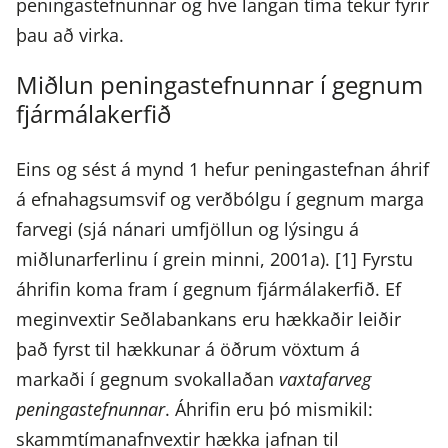
peningastefnunnar og hve langan tíma tekur fyrir
þau að virka.
Miðlun peningastefnunnar í gegnum
fjármálakerfið
Eins og sést á mynd 1 hefur peningastefnan áhrif
á efnahagsumsvif og verðbólgu í gegnum marga
farvegi (sjá nánari umfjöllun og lýsingu á
miðlunarferlinu í grein minni, 2001a). [1] Fyrstu
áhrifin koma fram í gegnum fjármálakerfið. Ef
meginvextir Seðlabankans eru hækkaðir leiðir
það fyrst til hækkunar á öðrum vöxtum á
markaði í gegnum svokallaðan
vaxtafarveg
peningastefnunnar
. Áhrifin eru þó mismikil:
skammtímanafnvextir hækka jafnan til