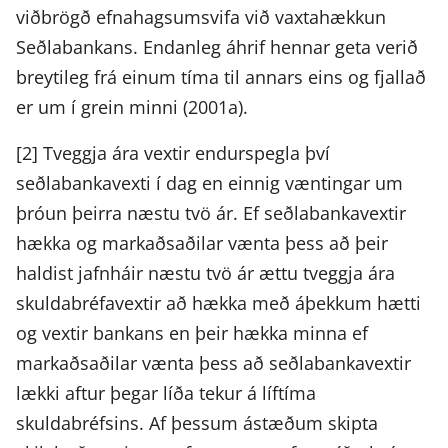
viðbrögð efnahagsumsvifa við vaxtahækkun
Seðlabankans. Endanleg áhrif hennar geta verið
breytileg frá einum tíma til annars eins og fjallað
er um í grein minni (2001a).
[2] Tveggja ára vextir endurspegla því
seðlabankavexti í dag en einnig væntingar um
þróun þeirra næstu tvö ár. Ef seðlabankavextir
hækka og markaðsaðilar vænta þess að þeir
haldist jafnháir næstu tvö ár ættu tveggja ára
skuldabréfavextir að hækka með áþekkum hætti
og vextir bankans en þeir hækka minna ef
markaðsaðilar vænta þess að seðlabankavextir
lækki aftur þegar líða tekur á líftíma
skuldabréfsins. Af þessum ástæðum skipta