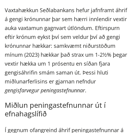
Vaxtahækkun Seðlabankans hefur jafnframt áhrif
á gengi krónunnar þar sem hærri innlendir vextir
auka vaxtamun gagnvart útlöndum. Eftirspurn
eftir krónum eykst því sem veldur því að gengi
krónunnar hækkar: samkvæmt niðurstöðum
mínum (2023) hækkar það strax um 1-2½% þegar
vextir hækka um 1 prósentu en síðan fjara
gengisáhrifin smám saman út. Þessi hluti
miðlunarferlisins er gjarnan nefndur
gengisfarvegur peningastefnunnar
.
Miðlun peningastefnunnar út í
efnahagslífið
Í gegnum ofangreind áhrif peningastefnunnar á