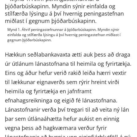
Mynd 1. Áhrif peningastefnunnar á þjóðarbúskapinn. Myndin sýnir
einfalda og stílfærða lýsingu á því hvernig peningastefnan miðlast í
gegnum þjóðarbúskapinn.
Hækkun seðlabankavaxta ætti auk þess að draga
úr útlánum lánastofnana til heimila og fyrirtækja.
Eins og áður hefur verið rakið leiða hærri vextir
til lækkunar eignaverðs sem rýrir hreint virði
heimila og fyrirtækja en jafnframt
efnahagsreikninga og eigið fé lánastofnana.
Lánastofnanir verða því tregari til að veita ný lán
þar sem útlánaáhætta hefur aukist en einnig
vegna þess að hagkvæmara verður fyrir