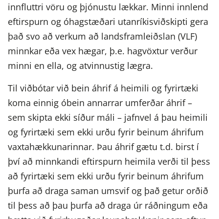
innfluttri vöru og þjónustu lækkar. Minni innlend
eftirspurn og óhagstæðari utanríkisviðskipti gera
það svo að verkum að landsframleiðslan (VLF)
minnkar eða vex hægar, þ.e. hagvöxtur verður
minni en ella, og atvinnustig lægra.
Til viðbótar við bein áhrif á heimili og fyrirtæki
koma einnig óbein annarrar umferðar áhrif –
sem skipta ekki síður máli – jafnvel á þau heimili
og fyrirtæki sem ekki urðu fyrir beinum áhrifum
vaxtahækkunarinnar. Þau áhrif gætu t.d. birst í
því að minnkandi eftirspurn heimila verði til þess
að fyrirtæki sem ekki urðu fyrir beinum áhrifum
þurfa að draga saman umsvif og það getur orðið
til þess að þau þurfa að draga úr ráðningum eða