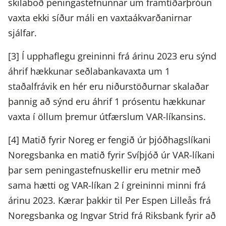
skilaboð peningastefnunnar um framtíðarþróun
vaxta ekki síður máli en vaxtaákvarðanirnar
sjálfar.
[3] Í upphaflegu greininni frá árinu 2023 eru sýnd
áhrif hækkunar seðlabankavaxta um 1
staðalfrávik en hér eru niðurstöðurnar skalaðar
þannig að sýnd eru áhrif 1 prósentu hækkunar
vaxta í öllum þremur útfærslum VAR-líkansins.
[4] Matið fyrir Noreg er fengið úr þjóðhagslíkani
Noregsbanka en matið fyrir Svíþjóð úr VAR-líkani
þar sem peningastefnuskellir eru metnir með
sama hætti og VAR-líkan 2 í greininni minni frá
árinu 2023. Kærar þakkir til Per Espen Lilleås frá
Noregsbanka og Ingvar Strid frá Riksbank fyrir að