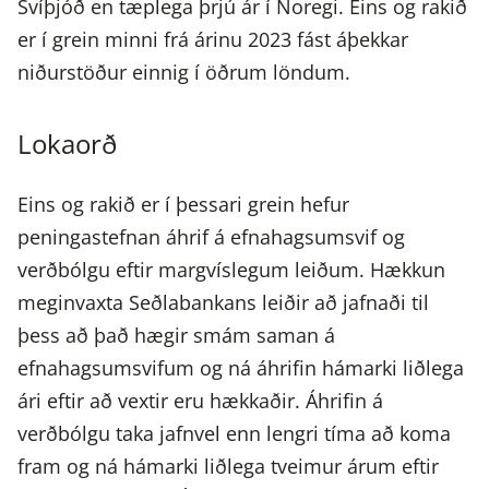
Svíþjóð en tæplega þrjú ár í Noregi. Eins og rakið
er í grein minni frá árinu 2023 fást áþekkar
niðurstöður einnig í öðrum löndum.
Lokaorð
Eins og rakið er í þessari grein hefur
peningastefnan áhrif á efnahagsumsvif og
verðbólgu eftir margvíslegum leiðum. Hækkun
meginvaxta Seðlabankans leiðir að jafnaði til
þess að það hægir smám saman á
efnahagsumsvifum og ná áhrifin hámarki liðlega
ári eftir að vextir eru hækkaðir. Áhrifin á
verðbólgu taka jafnvel enn lengri tíma að koma
fram og ná hámarki liðlega tveimur árum eftir