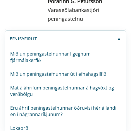
Þórarinn G. Pétursson
Varaseðlabankastjóri
peningastefnu
EFNISYFIRLIT
Miðlun peningastefnunnar í gegnum
fjármálakerfið
Miðlun peningastefnunnar út í efnahagslífið
Mat á áhrifum peningastefnunnar á hagvöxt og
verðbólgu
Eru áhrif peningastefnunnar öðruvísi hér á landi
en í nágrannaríkjunum?
Lokaorð