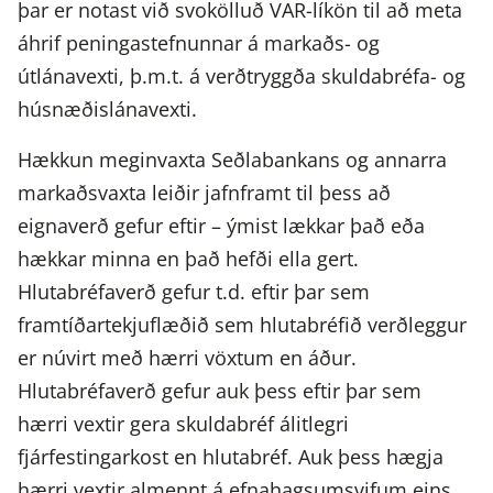
þar er notast við svokölluð VAR-líkön til að meta
áhrif peningastefnunnar á markaðs- og
útlánavexti, þ.m.t. á verðtryggða skuldabréfa- og
húsnæðislánavexti.
Hækkun meginvaxta Seðlabankans og annarra
markaðsvaxta leiðir jafnframt til þess að
eignaverð gefur eftir – ýmist lækkar það eða
hækkar minna en það hefði ella gert.
Hlutabréfaverð gefur t.d. eftir þar sem
framtíðartekjuflæðið sem hlutabréfið verðleggur
er núvirt með hærri vöxtum en áður.
Hlutabréfaverð gefur auk þess eftir þar sem
hærri vextir gera skuldabréf álitlegri
fjárfestingarkost en hlutabréf. Auk þess hægja
hærri vextir almennt á efnahagsumsvifum eins