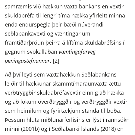
samræmis við hækkun vaxta bankans en vextir
skuldabréfa til lengri tíma hækka yfirleitt minna
enda endurspegla þeir bæði núverandi
seðlabankavexti og væntingar um
framtíðarþróun þeirra á líftíma skuldabréfsins í
gegnum svokallaðan
væntingafarveg
peningastefnunnar
. [2]
Að því leyti sem vaxtahækkun Seðlabankans
leiðir til hækkunar skammtímaraunvaxta ættu
verðtryggðir skuldabréfavextir einnig að hækka
og að lokum óverðtryggðir og verðtryggðir vextir
sem heimilum og fyrirtækjum standa til boða.
Þessum hluta miðlunarferlisins er lýst í rannsókn
minni (2001b) og í Seðlabanki Íslands (2018) en