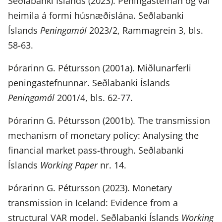
Seðlabanki Íslands (2023). Peningastefnan og val
heimila á formi húsnæðislána. Seðlabanki
Íslands
Peningamál
2023/2, Rammagrein 3, bls.
58-63.
Þórarinn G. Pétursson (2001a). Miðlunarferli
peningastefnunnar. Seðlabanki Íslands
Peningamál
2001/4, bls. 62-77.
Þórarinn G. Pétursson (2001b). The transmission
mechanism of monetary policy: Analysing the
financial market pass-through. Seðlabanki
Íslands
Working Paper
nr. 14.
Þórarinn G. Pétursson (2023). Monetary
transmission in Iceland: Evidence from a
structural VAR model. Seðlabanki Íslands
Working