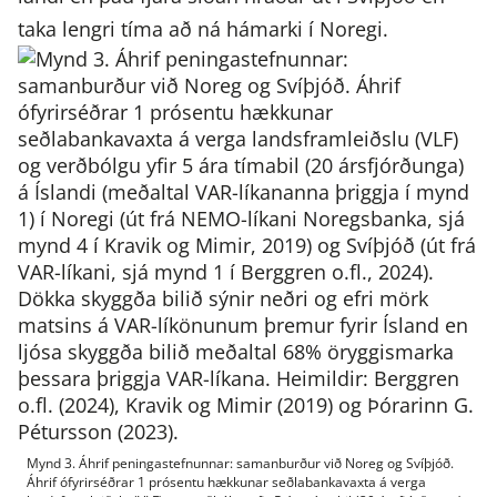
taka lengri tíma að ná hámarki í Noregi.
Mynd 3. Áhrif peningastefnunnar: samanburður við Noreg og Svíþjóð.
Áhrif ófyrirséðrar 1 prósentu hækkunar seðlabankavaxta á verga