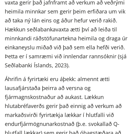
vaxta gerir það jafnframt að verkum að veðrými
heimila minnkar sem gerir þeim erfiðara um vik
að taka ný lán eins og áður hefur verið rakið.
Hækkun seðlabankavaxta ætti því að leiða til
minnkandi ráðstöfunartekna heimila og draga úr
einkaneyslu miðað við það sem ella hefði verið.
Þetta er í samræmi við innlendar rannsóknir (sjá
Seðlabanki Íslands, 2023).
Áhrifin á fyrirtæki eru áþekk: almennt ætti
lausafjárstaða þeirra að versna og
fjármagnskostnaður að aukast. Lækkun
hlutabréfaverðs gerir það einnig að verkum að
markaðsvirði fyrirtækja lækkar í hlutfalli við
endurfjármögnunarkostnað (þ.e. svokallað Q-
hlutfall lækkar) sem gerir það óhagstæðara að