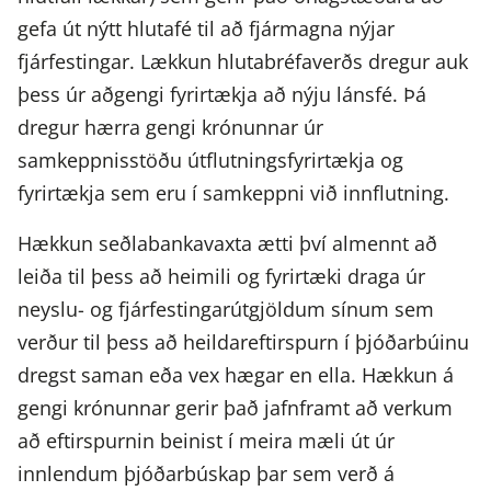
gefa út nýtt hlutafé til að fjármagna nýjar
fjárfestingar. Lækkun hlutabréfaverðs dregur auk
þess úr aðgengi fyrirtækja að nýju lánsfé. Þá
dregur hærra gengi krónunnar úr
samkeppnisstöðu útflutningsfyrirtækja og
fyrirtækja sem eru í samkeppni við innflutning.
Hækkun seðlabankavaxta ætti því almennt að
leiða til þess að heimili og fyrirtæki draga úr
neyslu- og fjárfestingarútgjöldum sínum sem
verður til þess að heildareftirspurn í þjóðarbúinu
dregst saman eða vex hægar en ella. Hækkun á
gengi krónunnar gerir það jafnframt að verkum
að eftirspurnin beinist í meira mæli út úr
innlendum þjóðarbúskap þar sem verð á