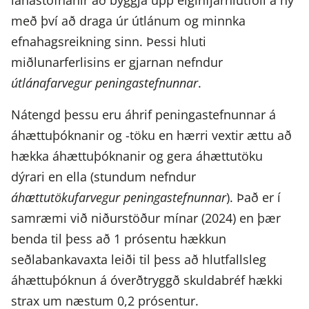
lánastofnanir að byggja upp eiginfjárhlutföll á ný
með því að draga úr útlánum og minnka
efnahagsreikning sinn. Þessi hluti
miðlunarferlisins er gjarnan nefndur
útlánafarvegur peningastefnunnar
.
Nátengd þessu eru áhrif peningastefnunnar á
áhættuþóknanir og -töku en hærri vextir ættu að
hækka áhættuþóknanir og gera áhættutöku
dýrari en ella (stundum nefndur
áhættutökufarvegur peningastefnunnar
). Það er í
samræmi við niðurstöður mínar (2024) en þær
benda til þess að 1 prósentu hækkun
seðlabankavaxta leiði til þess að hlutfallsleg
áhættuþóknun á óverðtryggð skuldabréf hækki
strax um næstum 0,2 prósentur.