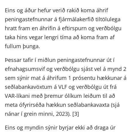
Eins og áður hefur verið rakið koma áhrif
peningastefnunnar á fjármálakerfið tiltölulega
hratt fram en áhrifin á eftirspurn og verðbólgu
taka hins vegar lengri tíma að koma fram af
fullum þunga.
Þessar tafir í miðlun peningastefnunnar út í
efnahagsumsvif og verðbólgu sjást vel á mynd 2
sem sýnir mat á áhrifum 1 prósentu hækkunar á
seðlabankavöxtum á VLF og verðbólgu út frá
VAR-líkani með þremur ólíkum leiðum til að
meta ófyrirséða hækkun seðlabankavaxta (sjá
nánar í grein minni, 2023). [3]
Eins og myndin sýnir byrjar ekki að draga úr