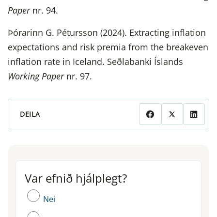
Paper
nr. 94.
Þórarinn G. Pétursson (2024). Extracting inflation
expectations and risk premia from the breakeven
inflation rate in Iceland. Seðlabanki Íslands
Working Paper
nr. 97.
DEILA
Var efnið hjálplegt?
Var efnið hjálplegt?
Nei