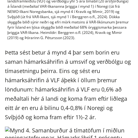
landsframleiðslu (VLF) og verðbólgu yfir 5 ára tímabil (20 ársfjórðunga)
á Íslandi (meðaltal VAR-líkananna þriggja í mynd 1) í Noregi (út frá
NEMO-líkani Noregsbanka, sjá mynd 4 í Kravik og Mimir, 2019) og
Svíþjóð (út frá VAR-líkani, sjá mynd 1 í Berggren o.fl., 2024). Dökka
skyggða bilið sýnir neðri og efri mörk matsins á VAR-líkönunum þremur
fyrir Ísland en ljósa skyggða bilið meðaltal 68% öryggismarka þessara
þriggja VAR-líkana. Heimildir: Berggren o.fl. (2024), Kravik og Mimir
(2019) og Þórarinn G. Pétursson (2023).
Þetta sést betur á mynd 4 þar sem borin eru
saman hámarksáhrifin á umsvif og verðbólgu og
tímasetningu þeirra. Eins og sést eru
hámarksáhrifin á VLF áþekk í öllum þremur
löndunum: hámarksáhrifin á VLF eru 0,6% að
meðaltali hér á landi og koma fram eftir liðlega
eitt ár en eru á bilinu 0,4-0,8% í Noregi og
Svíþjóð og koma fram eftir 1½-2 ár.