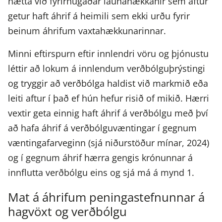
hætta við fyrirhugaðar launahækkanir sem aftur
getur haft áhrif á heimili sem ekki urðu fyrir
beinum áhrifum vaxtahækkunarinnar.
Minni eftirspurn eftir innlendri vöru og þjónustu
léttir að lokum á innlendum verðbólguþrýstingi
og tryggir að verðbólga haldist við markmið eða
leiti aftur í það ef hún hefur risið of mikið. Hærri
vextir geta einnig haft áhrif á verðbólgu með því
að hafa áhrif á verðbólguvæntingar í gegnum
væntingafarveginn (sjá niðurstöður mínar, 2024)
og í gegnum áhrif hærra gengis krónunnar á
innflutta verðbólgu eins og sjá má á mynd 1.
Mat á áhrifum peningastefnunnar á
hagvöxt og verðbólgu