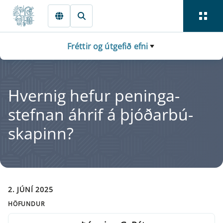
Fara beint í Meginmál
Fréttir og útgefið efni
Hvernig hef­ur pen­inga­
stefn­an áhrif á þjóðar­bú­
skap­inn?
2. JÚNÍ 2025
HÖFUNDUR